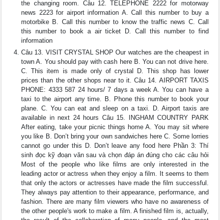
the changing room. Câu 12. TELEPHONE 2222 for motorway
news 2223 for airport information A. Call this number to buy a
motorbike B. Call this number to know the traffic news C. Call
this number to book a air ticket D. Call this number to find
information
Câu 13. VISIT CRYSTAL SHOP Our watches are the cheapest in
town A. You should pay with cash here B. You can not drive here.
C. This item is made only of crystal D. This shop has lower
prices than the other shops near to it. Câu 14. AIRPORT TAXIS
PHONE: 4333 587 24 hours/ 7 days a week A. You can have a
taxi to the airport any time. B. Phone this number to book your
plane. C. You can eat and sleep on a taxi. D. Airport taxis are
available in next 24 hours Câu 15. INGHAM COUNTRY PARK
After eating, take your picnic things home A. You may sit where
you like B. Don’t bring your own sandwiches here C. Some lorries
cannot go under this D. Don’t leave any food here Phần 3: Thí
sinh đọc kỹ đoạn văn sau và chọn đáp án đúng cho các câu hỏi
Most of the people who like films are only interested in the
leading actor or actress when they enjoy a film. It seems to them
that only the actors or actresses have made the film successful.
They always pay attention to their appearance, performance, and
fashion. There are many film viewers who have no awareness of
the other people's work to make a film. A finished film is, actually,