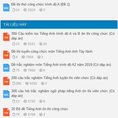
Đề thi thử công chức trình độ A (Đề 1)
14
2824
0
TÀI LIỆU HAY
300 Câu kiểm tra Tiếng Anh trình độ A và B ôn thi công chức (Có
đáp án)
13
9161
20
Đề thi tuyển công chức môn Tiếng Anh tỉnh Tây Ninh
4
7934
3
Đề trắc nghiệm môn Tiếng Anh trình độ A2 năm 2019 (Có đáp án)
75
7860
6
200 câu trắc nghiệm Tiếng Anh luyện thi viên chức (Có đáp án)
280
6250
3
300 câu hỏi trắc nghiệm ngữ pháp tiếng Anh ôn thi viên chức (Có
đáp án)
13
5720
9
20 Bộ đề Tiếng Anh ôn thi công chức
79
5708
3