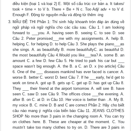
điều kiện (loại 1 và loại 2) E. Một số cấu trúc cơ bản a. It takes/
took + time + to V b. There + Be + N c. Too Adj/ adv + to V d.
Enough F. Động từ nguyên mẫu và động từ thêm -ing
MẪU ĐỀ THI Phần 1: Thí sinh hãy khoanh tròn đáp án đúng về
ngữ pháp và ngữ nghĩa cho các câu sau. Câu 1. I am looking
forward to ___you. A. having seen B. seeing C. to see D. see
Câu 2. Peter promised___me with my assignments. A. help B.
helping C. for helping D. to help Câu 3. She plays the piano___as
she sings. A. as beautifully B. more beautifullyC. as beautiful D.
the most beautifully Câu 4.Would you like___tea? A. some B. an
amount C. a few D. few Câu 5. He tried to park his car but ___
space wasn’t big enough. A. the B. a C. an D. x (no article) Câu
6. One of the ___ diseases mankind has ever faced is cancer. A.
worse B. better C. worst D. best Câu 7. If he ___early, he’d get to
work on time A. got up B. gets up C. get up D. has got up Câu 8.
They ___ their friend at the airport tomorrow. A. will see B. have
seen C. saw D. see Câu 9. The offices close ___the evening. A.
after B. on C. at D. in Câu 10. Her voice is better than . A. My B.
my voice B. C. mine D. B and C are correct Phần 2: Hãy cho biết
câu nào mang ý nghĩa của biển báo Câu 11. JEANS CLOTHES
SHOP No more than 3 pairs in the changing room A. You can try
on clothes here. B. These are cheaper at the moment. C. You
mustn’t take too many clothes to try on. D. There are 3 pairs in