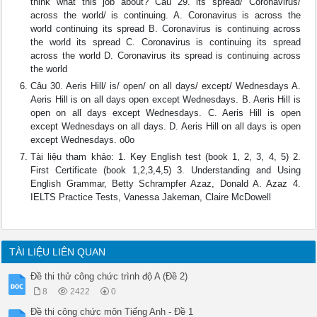
think what this job about? Câu 29. its spread/ Coronavirus/
across the world/ is continuing. A. Coronavirus is across the
world continuing its spread B. Coronavirus is continuing across
the world its spread C. Coronavirus is continuing its spread
across the world D. Coronavirus its spread is continuing across
the world
Câu 30. Aeris Hill/ is/ open/ on all days/ except/ Wednesdays A.
Aeris Hill is on all days open except Wednesdays. B. Aeris Hill is
open on all days except Wednesdays. C. Aeris Hill is open
except Wednesdays on all days. D. Aeris Hill on all days is open
except Wednesdays. o0o
Tài liệu tham khảo: 1. Key English test (book 1, 2, 3, 4, 5) 2.
First Certificate (book 1,2,3,4,5) 3. Understanding and Using
English Grammar, Betty Schrampfer Azaz, Donald A. Azaz 4.
IELTS Practice Tests, Vanessa Jakeman, Claire McDowell
TÀI LIỆU LIÊN QUAN
Đề thi thử công chức trình độ A (Đề 2)
8
2422
0
Đề thi công chức môn Tiếng Anh - Đề 1