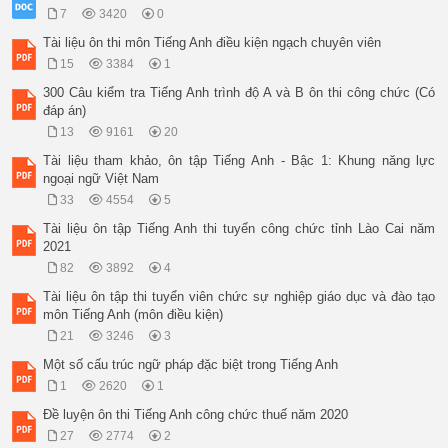
7
3420
0
Tài liệu ôn thi môn Tiếng Anh điều kiện ngạch chuyên viên
15
3384
1
300 Câu kiểm tra Tiếng Anh trình độ A và B ôn thi công chức (Có
đáp án)
13
9161
20
Tài liệu tham khảo, ôn tập Tiếng Anh - Bậc 1: Khung năng lực
ngoại ngữ Việt Nam
33
4554
5
Tài liệu ôn tập Tiếng Anh thi tuyển công chức tỉnh Lào Cai năm
2021
82
3892
4
Tài liệu ôn tập thi tuyển viên chức sự nghiệp giáo dục và đào tạo
môn Tiếng Anh (môn điều kiện)
21
3246
3
Một số cấu trúc ngữ pháp đặc biệt trong Tiếng Anh
1
2620
1
Đề luyện ôn thi Tiếng Anh công chức thuế năm 2020
27
2774
2