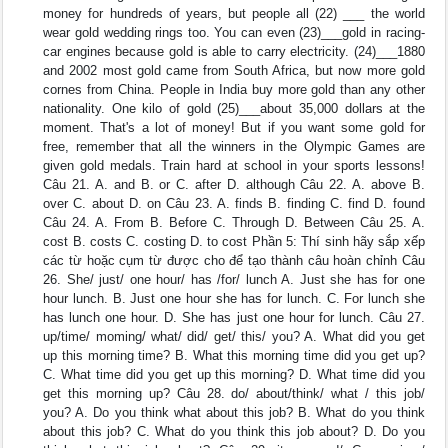
money for hundreds of years, but people all (22) ___ the world
wear gold wedding rings too. You can even (23)___gold in racing-
car engines because gold is able to carry electricity. (24)___1880
and 2002 most gold came from South Africa, but now more gold
cornes from China. People in India buy more gold than any other
nationality. One kilo of gold (25)___about 35,000 dollars at the
moment. That's a lot of money! But if you want some gold for
free, remember that all the winners in the Olympic Games are
given gold medals. Train hard at school in your sports lessons!
Câu 21. A. and B. or C. after D. although Câu 22. A. above B.
over C. about D. on Câu 23. A. finds B. finding C. find D. found
Câu 24. A. From B. Before C. Through D. Between Câu 25. A.
cost B. costs C. costing D. to cost Phần 5: Thí sinh hãy sắp xếp
các từ hoặc cụm từ được cho để tạo thành câu hoàn chỉnh Câu
26. She/ just/ one hour/ has /for/ lunch A. Just she has for one
hour lunch. B. Just one hour she has for lunch. C. For lunch she
has lunch one hour. D. She has just one hour for lunch. Câu 27.
up/time/ moming/ what/ did/ get/ this/ you? A. What did you get
up this morning time? B. What this morning time did you get up?
C. What time did you get up this morning? D. What time did you
get this morning up? Câu 28. do/ about/think/ what / this job/
you? A. Do you think what about this job? B. What do you think
about this job? C. What do you think this job about? D. Do you