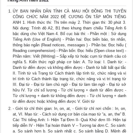
ỦY BAN NHÂN DÂN TỈNH CÀ MAU HỘI ĐỒNG THI TUYỂN
CÔNG CHỨC NĂM 2022 ĐỀ CƯƠNG ÔN TẬP MÔN TIẾNG
ANH 1. Hình thức thi: Thi trên máy 2. Thời gian thi: 30 phút 3.
Nội dung: Trình độ A2, B1 theo khung tham chiếu Tiếng Anh 6
bậc dùng cho Việt Nam 4. Bố cục bài thi: - Phần một : Sử dụng
Tiếng Anh (Use of English) - Phần hai: Đọc biển báo, tin nhắn,
thông báo ngắn (Read notices, messages ) - Phần ba: Đọc hiểu (
Reading comprehension) - Phần bốn: Đọc hiểu (Open close text) -
Phần năm: Viết (Writing) – Sắp xếp từ hoặc cụm từ thành câu có
nghĩa 5. Kiến thức ngữ pháp cơ bản: A. Từ loại: I. Danh từ: -
Danh từ đếm được và không đếm được - Danh từ bất bất qui tắc
II. Tính từ và Trạng từ Cách thành lập tính từ, chức năng và vị
trí tính từ Cách thành lập trạng từ, chức năng và vị trí trạng từ
III. Đại từ - Đại từ làm chủ ngữ - Đại từ làm tân ngữ - Đại từ sở
hữu IV. Từ chỉ số lượng - Từ chỉ lượng + danh từ đếm được -
Từ chỉ lượng + danh từ không đếm được - Từ chỉ lượng + danh
từ đếm được hoặc không đếm được V. Giới từ
- Giới từ chỉ thời gian: In, on, at, - Giới từ chỉ nơi chốn : In, on,
at, VI. Mạo từ: - Cách sử dụng cơ bản của mạo từ “a, an, the” B.
Các Thì tiếng Anh: I- Hiện Tại Đơn II- Quá Khứ đơn III- Hiện tại
tiếp diễn IV - Hiện Tại hoàn thành V – Tương lai đơn C. So sánh:
a. So sánh hơn b. So sánh nhất c. So sánh bằng D. Mệnh đề