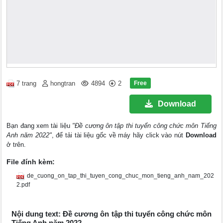
Free
7 trang
hongtran
4894
2
Download
Bạn đang xem tài liệu
"Đề cương ôn tập thi tuyển công chức môn Tiếng
Anh năm 2022"
, để tải tài liệu gốc về máy hãy click vào nút
Download
ở trên.
File đính kèm:
de_cuong_on_tap_thi_tuyen_cong_chuc_mon_tieng_anh_nam_202
2.pdf
Nội dung text: Đề cương ôn tập thi tuyển công chức môn
Tiếng Anh năm 2022