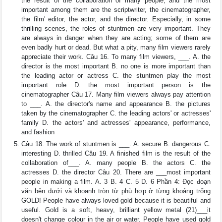
the result of the collaboration of many people, and the most
important among them are the scriptwriter, the cinematographer,
the film' editor, the actor, and the director. Especially, in some
thrilling scenes, the roles of stuntmen are very important. They
are always in danger when they are acting; some of them are
even badly hurt or dead. But what a pity, many film viewers rarely
appreciate their work. Câu 16. To many film viewers, ___. A. the
director is the most important B. no one is more important than
the leading actor or actress C. the stuntmen play the most
important role D. the most important person is the
cinematographer Câu 17. Many film viewers always pay attention
to ___. A. the director's name and appearance B. the pictures
taken by the cinematographer C. the leading actors' or actresses'
family D. the actors' and actresses' appearance, performance,
and fashion
Câu 18. The work of stuntmen is ___. A. secure B. dangerous C.
interesting D. thrilled Câu 19. A finished film is the result of the
collaboration of___. A. many people B. the actors C. the
actresses D. the director Câu 20. There are ___most important
people in making a film. A. 3 B. 4 C. 5 D. 6 Phần 4: Đọc đoạn
văn bên dưới và khoanh tròn từ phù hợp ở từng khoảng trống
GOLD! People have always loved gold because it is beautiful and
useful. Gold is a soft, heavy, brilliant yellow metal (21)___it
doesn't change colour in the air or water. People have used gold