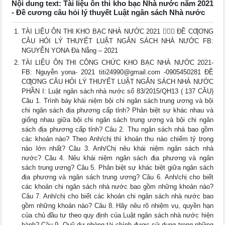
Nội dung text: Tài liệu ôn thi kho bạc Nhà nước năm 2021
- Đề cương câu hỏi lý thuyết Luật ngân sách Nhà nước
TÀI LIỆU ÔN THI KHO BẠC NHÀ NƯỚC 2021  ĐỀ CƢƠNG
CÂU HỎI LÝ THUYẾT LUẬT NGÂN SÁCH NHÀ NƯỚC FB:
NGUYỄN YONA Đà Nẵng – 2021
TÀI LIỆU ÔN THI CÔNG CHỨC KHO BẠC NHÀ NƯỚC 2021-
FB: Nguyễn yona- 2021
titi24990@gmail.com
-0905450281 ĐỀ
CƢƠNG CÂU HỎI LÝ THUYẾT LUẬT NGÂN SÁCH NHÀ NƯỚC
PHẦN I: Luật ngân sách nhà nước số 83/2015/QH13 ( 137 CÂU)
Câu 1. Trình bày khái niệm bội chi ngân sách trung ương và bội
chi ngân sách địa phương cấp tỉnh? Phân biệt sự khác nhau và
giống nhau giữa bội chi ngân sách trung ương và bội chi ngân
sách địa phương cấp tỉnh? Câu 2. Thu ngân sách nhà bao gồm
các khoản nào? Theo Anh/chị thì khoản thu nào chiếm tỷ trọng
nào lớn nhất? Câu 3. Anh/Chị nêu khái niệm ngân sách nhà
nước? Câu 4. Nêu khái niệm ngân sách địa phương và ngân
sách trung ương? Câu 5. Phân biệt sự khác biệt giữa ngân sách
địa phương và ngân sách trung ương? Câu 6. Anh/chị cho biết
các khoản chi ngân sách nhà nước bao gồm những khoản nào?
Câu 7. Anh/chị cho biết các khoản chi ngân sách nhà nước bao
gồm những khoản nào? Câu 8. Hãy nêu rõ nhiệm vụ, quyền hạn
của chủ đầu tư theo quy định của Luật ngân sách nhà nước hiện
hành? Câu 9. Quỹ dự phòng tài chính được sử dụng trong những