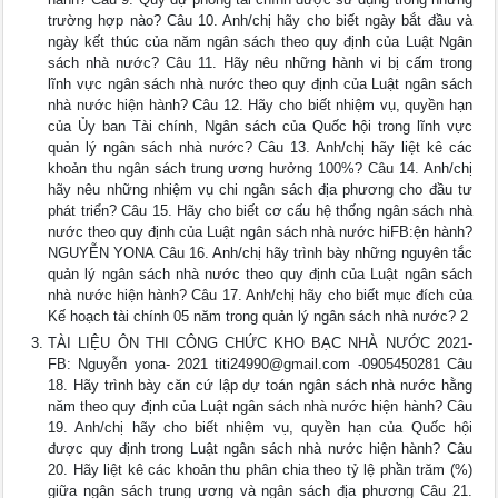
trường hợp nào? Câu 10. Anh/chị hãy cho biết ngày bắt đầu và
ngày kết thúc của năm ngân sách theo quy định của Luật Ngân
sách nhà nước? Câu 11. Hãy nêu những hành vi bị cấm trong
lĩnh vực ngân sách nhà nước theo quy định của Luật ngân sách
nhà nước hiện hành? Câu 12. Hãy cho biết nhiệm vụ, quyền hạn
của Ủy ban Tài chính, Ngân sách của Quốc hội trong lĩnh vực
quản lý ngân sách nhà nước? Câu 13. Anh/chị hãy liệt kê các
khoản thu ngân sách trung ương hưởng 100%? Câu 14. Anh/chị
hãy nêu những nhiệm vụ chi ngân sách địa phương cho đầu tư
phát triển? Câu 15. Hãy cho biết cơ cấu hệ thống ngân sách nhà
nước theo quy định của Luật ngân sách nhà nước hiFB:ện hành?
NGUYỄN YONA Câu 16. Anh/chị hãy trình bày những nguyên tắc
quản lý ngân sách nhà nước theo quy định của Luật ngân sách
nhà nước hiện hành? Câu 17. Anh/chị hãy cho biết mục đích của
Kế hoạch tài chính 05 năm trong quản lý ngân sách nhà nước? 2
TÀI LIỆU ÔN THI CÔNG CHỨC KHO BẠC NHÀ NƯỚC 2021-
FB: Nguyễn yona- 2021
titi24990@gmail.com
-0905450281 Câu
18. Hãy trình bày căn cứ lập dự toán ngân sách nhà nước hằng
năm theo quy định của Luật ngân sách nhà nước hiện hành? Câu
19. Anh/chị hãy cho biết nhiệm vụ, quyền hạn của Quốc hội
được quy định trong Luật ngân sách nhà nước hiện hành? Câu
20. Hãy liệt kê các khoản thu phân chia theo tỷ lệ phần trăm (%)
giữa ngân sách trung ương và ngân sách địa phương Câu 21.