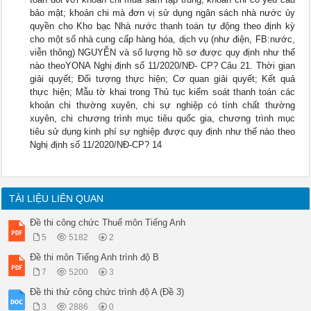
bảo mật; khoản chi mà đơn vị sử dụng ngân sách nhà nước ủy
quyền cho Kho bạc Nhà nước thanh toán tự động theo định kỳ
cho một số nhà cung cấp hàng hóa, dịch vụ (như điện, FB:nước,
viễn thông) NGUYỄN và số lượng hồ sơ được quy định như thế
nào theoYONA Nghị định số 11/2020/NĐ- CP? Câu 21. Thời gian
giải quyết; Đối tượng thực hiện; Cơ quan giải quyết; Kết quả
thực hiện; Mẫu tờ khai trong Thủ tục kiểm soát thanh toán các
khoản chi thường xuyên, chi sự nghiệp có tính chất thường
xuyên, chi chương trình mục tiêu quốc gia, chương trình mục
tiêu sử dụng kinh phí sự nghiệp được quy định như thế nào theo
Nghị định số 11/2020/NĐ-CP? 14
TÀI LIỆU LIÊN QUAN
Đề thi công chức Thuế môn Tiếng Anh
5
5182
2
Đề thi môn Tiếng Anh trình độ B
7
5200
3
Đề thi thử công chức trình độ A (Đề 3)
3
2886
0