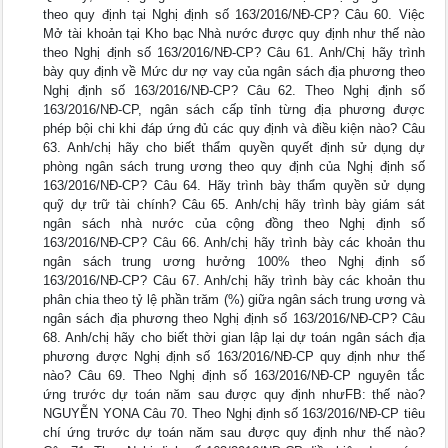
theo quy định tại Nghị định số 163/2016/NĐ-CP? Câu 60. Việc
Mở tài khoản tại Kho bạc Nhà nước được quy định như thế nào
theo Nghị định số 163/2016/NĐ-CP? Câu 61. Anh/Chị hãy trình
bày quy định về Mức dư nợ vay của ngân sách địa phương theo
Nghị định số 163/2016/NĐ-CP? Câu 62. Theo Nghị định số
163/2016/NĐ-CP, ngân sách cấp tỉnh từng địa phương được
phép bội chi khi đáp ứng đủ các quy định và điều kiện nào? Câu
63. Anh/chị hãy cho biết thẩm quyền quyết định sử dụng dự
phòng ngân sách trung ương theo quy định của Nghị định số
163/2016/NĐ-CP? Câu 64. Hãy trình bày thẩm quyền sử dụng
quỹ dự trữ tài chính? Câu 65. Anh/chị hãy trình bày giám sát
ngân sách nhà nước của cộng đồng theo Nghị định số
163/2016/NĐ-CP? Câu 66. Anh/chị hãy trình bày các khoản thu
ngân sách trung ương hưởng 100% theo Nghị định số
163/2016/NĐ-CP? Câu 67. Anh/chị hãy trình bày các khoản thu
phân chia theo tỷ lệ phần trăm (%) giữa ngân sách trung ương và
ngân sách địa phương theo Nghị định số 163/2016/NĐ-CP? Câu
68. Anh/chị hãy cho biết thời gian lập lại dự toán ngân sách địa
phương được Nghị định số 163/2016/NĐ-CP quy định như thế
nào? Câu 69. Theo Nghị định số 163/2016/NĐ-CP nguyên tắc
ứng trước dự toán năm sau được quy định nhưFB: thế nào?
NGUYỄN YONA Câu 70. Theo Nghị định số 163/2016/NĐ-CP tiêu
chí ứng trước dự toán năm sau được quy định như thế nào?