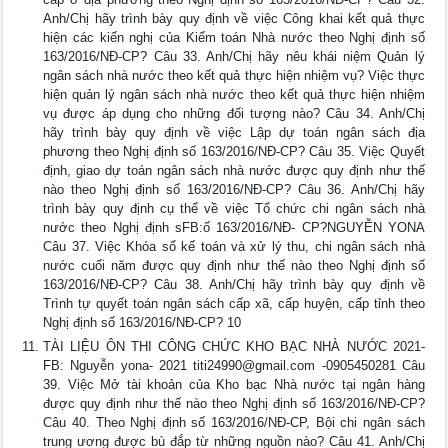
Anh/Chị hãy trình bày quy định về việc Công khai kết quả thực
hiện các kiến nghị của Kiểm toán Nhà nước theo Nghị định số
163/2016/NĐ-CP? Câu 33. Anh/Chị hãy nêu khái niệm Quản lý
ngân sách nhà nước theo kết quả thực hiện nhiệm vụ? Việc thực
hiện quản lý ngân sách nhà nước theo kết quả thực hiện nhiệm
vụ được áp dụng cho những đối tượng nào? Câu 34. Anh/Chị
hãy trình bày quy định về việc Lập dự toán ngân sách địa
phương theo Nghị định số 163/2016/NĐ-CP? Câu 35. Việc Quyết
định, giao dự toán ngân sách nhà nước được quy định như thế
nào theo Nghị định số 163/2016/NĐ-CP? Câu 36. Anh/Chị hãy
trình bày quy định cụ thể về việc Tổ chức chi ngân sách nhà
nước theo Nghị định sFB:ố 163/2016/NĐ- CP?NGUYỄN YONA
Câu 37. Việc Khóa sổ kế toán và xử lý thu, chi ngân sách nhà
nước cuối năm được quy định như thế nào theo Nghị định số
163/2016/NĐ-CP? Câu 38. Anh/Chị hãy trình bày quy định về
Trình tự quyết toán ngân sách cấp xã, cấp huyện, cấp tỉnh theo
Nghị định số 163/2016/NĐ-CP? 10
TÀI LIỆU ÔN THI CÔNG CHỨC KHO BẠC NHÀ NƯỚC 2021-
FB: Nguyễn yona- 2021
titi24990@gmail.com
-0905450281 Câu
39. Việc Mở tài khoản của Kho bạc Nhà nước tại ngân hàng
được quy định như thế nào theo Nghị định số 163/2016/NĐ-CP?
Câu 40. Theo Nghị định số 163/2016/NĐ-CP, Bội chi ngân sách
trung ương được bù đắp từ những nguồn nào? Câu 41. Anh/Chị