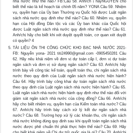
nhà nước như thế nào? FB:Câu 58. Anh/ch ị hãyNGUYỄN cho
biết thế nào là kế hoạch tài chính 05 năm? YONA Câu 59. Nhiệm
vụ, quyền hạn của Ủy ban Thường vụ Quốc hội được Luật ngân
sách nhà nước quy định như thế nào? Câu 60. Nhiệm vụ, quyền
hạn của Hội đồng Dân tộc và các Ủy ban khác của Quốc hội
được Luật ngân sách nhà nước quy định như thế nào? Câu 61.
Anh/chị hãy cho biết khi xét duyệt quyết toán, cơ quan xét duyệt
có quyền? 4
TÀI LIỆU ÔN THI CÔNG CHỨC KHO BẠC NHÀ NƯỚC 2021-
FB: Nguyễn yona- 2021
titi24990@gmail.com
-0905450281 Câu
62. Hãy nêu khái niệm về đơn vị dự toán cấp I, đơn vị dự toán
ngân sách và đơn vị sử dụng ngân sách? Câu 63. Anh/chị hãy
trình bày về công tác kế toán, quyết toán thu, chi ngân sách nhà
nước theo quy định của Luật ngân sách nhà nước hiện hành?
Câu 64. Hãy trình bày công khai dự toán ngân sách nhà nước
theo quy định của Luật ngân sách nhà nước hiện hành? Câu 65.
Luật ngân sách nhà nước hiện hành quy định như thế nào đối với
giám sát ngân sách nhà nước của cộng đồng? Câu 66. Anh/chị
hãy cho biết nhiệm vụ, quyền hạn của Kiểm toán nhà nước? Câu
67. Anh/chị hãy trình bày cách xử lý kết dư ngân sách nhà
nước? Câu 68. Trường hợp xử lý các khoản thu, chi ngân sách
nhà nước không đúng quy định sau khi quyết toán ngân sách nhà
nước được phê chuẩn thì phải thực hiện thế nào? Câu 69. Hãy
cho biết khái niệm về Chi dự trữ quốc gia là gì? Câu 70. Anh/chị