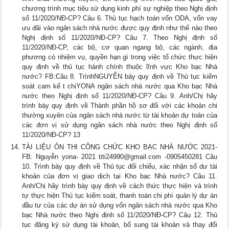
chương trình mục tiêu sử dụng kinh phí sự nghiệp theo Nghị định
số 11/2020/NĐ-CP? Câu 6. Thủ tục hạch toán vốn ODA, vốn vay
ưu đãi vào ngân sách nhà nước được quy định như thế nào theo
Nghị định số 11/2020/NĐ-CP? Câu 7. Theo Nghị định số
11/2020/NĐ-CP, các bộ, cơ quan ngang bộ, các ngành, địa
phương có nhiệm vụ, quyền hạn gì trong việc tổ chức thực hiện
quy định về thủ tục hành chính thuộc lĩnh vực Kho bạc Nhà
nước? FB:Câu 8. TrìnhNGUYỄN bày quy định về Thủ tục kiểm
soát cam kế t chiYONA ngân sách nhà nước qua Kho bạc Nhà
nước theo Nghị định số 11/2020/NĐ-CP? Câu 9. Anh/Chị hãy
trình bày quy định về Thành phần hồ sơ đối với các khoản chi
thường xuyên của ngân sách nhà nước từ tài khoản dự toán của
các đơn vị sử dụng ngân sách nhà nước theo Nghị định số
11/2020/NĐ-CP? 13
TÀI LIỆU ÔN THI CÔNG CHỨC KHO BẠC NHÀ NƯỚC 2021-
FB: Nguyễn yona- 2021
titi24990@gmail.com
-0905450281 Câu
10. Trình bày quy định về Thủ tục đối chiếu, xác nhận số dư tài
khoản của đơn vị giao dịch tại Kho bạc Nhà nước? Câu 11.
Anh/Chị hãy trình bày quy định về cách thức thực hiện và trình
tự thực hiện Thủ tục kiểm soát, thanh toán chi phí quản lý dự án
đầu tư của các dự án sử dụng vốn ngân sách nhà nước qua Kho
bạc Nhà nước theo Nghị định số 11/2020/NĐ-CP? Câu 12. Thủ
tục đăng ký sử dụng tài khoản, bổ sung tài khoản và thay đổi