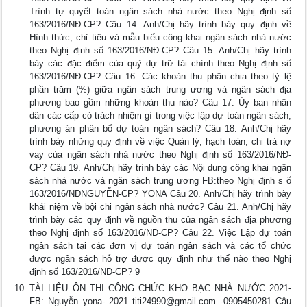
Trình tự quyết toán ngân sách nhà nước theo Nghị định số
163/2016/NĐ-CP? Câu 14. Anh/Chị hãy trình bày quy định về
Hình thức, chỉ tiêu và mẫu biểu công khai ngân sách nhà nước
theo Nghị định số 163/2016/NĐ-CP? Câu 15. Anh/Chị hãy trình
bày các đặc điểm của quỹ dự trữ tài chính theo Nghị định số
163/2016/NĐ-CP? Câu 16. Các khoản thu phân chia theo tỷ lệ
phần trăm (%) giữa ngân sách trung ương và ngân sách địa
phương bao gồm những khoản thu nào? Câu 17. Ủy ban nhân
dân các cấp có trách nhiệm gì trong việc lập dự toán ngân sách,
phương án phân bổ dự toán ngân sách? Câu 18. Anh/Chị hãy
trình bày những quy định về việc Quản lý, hạch toán, chi trả nợ
vay của ngân sách nhà nước theo Nghị định số 163/2016/NĐ-
CP? Câu 19. Anh/Chị hãy trình bày các Nội dung công khai ngân
sách nhà nước và ngân sách trung ương FB:theo Nghị định s ố
163/2016/NĐNGUYỄN-CP? YONA Câu 20. Anh/Chị hãy trình bày
khái niệm về bội chi ngân sách nhà nước? Câu 21. Anh/Chị hãy
trình bày các quy định về nguồn thu của ngân sách địa phương
theo Nghị định số 163/2016/NĐ-CP? Câu 22. Việc Lập dự toán
ngân sách tại các đơn vị dự toán ngân sách và các tổ chức
được ngân sách hỗ trợ được quy định như thế nào theo Nghị
định số 163/2016/NĐ-CP? 9
TÀI LIỆU ÔN THI CÔNG CHỨC KHO BẠC NHÀ NƯỚC 2021-
FB: Nguyễn yona- 2021
titi24990@gmail.com
-0905450281 Câu