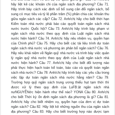
hãy liệt kê các khoản chi của ngân sách địa phương? Câu 71.
Hãy trình bày cách xác định số bổ sung cân đối ngân sách, bổ
sung có mục tiêu và tỷ lệ phần trăm (%) phân chia các khoản thu
giữa ngân sách các cấp? Câu 72. Anh/chị hãy cho biết thời hạn
Kiểm toán nhà nước phải báo cáo quyết toán ngân sách nhà
nước trước Quốc hội? Câu 73. Anh/chị hãy trình bày phạm vi
ngân sách nhà nước theo quy định của Luật ngân sách nhà
nước hiện hành? Câu 74. Anh/chị hãy nêu nhiệm vụ, quyền hạn
của Chính phủ? Câu 75. Hãy cho biết các tài liệu trình dự toán
ngân sách nhà nước và phương án phân bổ ngân sách? Câu 76.
Hãy nêu khái niệm về Ngân quỹ nhà nước và trình bày việc quản
lý ngân quỹ nhà nước theo quy định của Luật ngân sách nhà
nước hiện hành? Câu 77. Anh/chị hãy cho biết đối tượng nào
phải thực hiện hạch toán kế toán, báo cáo và quyết toán ngân
sách nhà nước? Câu 78. Anh/chị hãy trình bày các yêu cầu trong
việc lập dự toán ngân sách nhà nước hằng năm? Câu 79.
Trường hợp quỹ ngân sách trung ương thiếu hụt tạm thời thì
được xử lý theo quy định của LuFB:ật ngân sách nhà
nưNGUYỄNớc hiện hành như thế nào? YONA Câu 80. Anh/chị
cho biết Thời kỳ ổn định ngân sách địa phương là gì? Câu 81.
Anh/chị hãy cho biết nhiệm vụ, quyền hạn của đơn vị dự toán
ngân sách? Câu 82. Hãy liệt kê những nguồn thu của ngân sách
địa phương? Câu 83. Hãy cho biết trường hợp nào được tạm