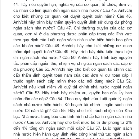
44. Hãy nêu quyền hạn, nghĩa vụ của cơ quan, tổ chức, đơn vị,
cá nhân có liên quan đến ngân sách nhà nước? Câu 45. Anh/chị
cho biết những cơ quan xét duyệt quyết toán năm? Câu 46.
Anh/chị hãy trình bày thẩm quyền quyết định sử dụng dự phòng
ngân sách nhà nước? Câu 47. Chi thường xuyên của các cơ
quan, đơn vị ở địa phương được phân cấp trong các lĩnh vực
theo quy định của Luật ngân sách nhà nước hiện hành bao gồm
các khoản nào? Câu 48. Anh/chị hãy cho biết những cơ quan
thẩm định quyết toán? Câu 49. Hãy trình bày điều kiện thực hiện
chi ngân sách nhà nước? Câu 50. Anh/chị hãy trình bày nguyên
tắc phân cấp nguồn thu, nhiệm vụ chi giữa ngân sách các cấp ở
địa phương Câu 51. Anh/chị hãy cho biết cơ quan tài chính các
cấp thẩm định quyết toán năm của các đơn vị dự toán cấp I
thuộc ngân sách cấp mình theo các nội dung nào? Câu 52.
Anh/chị nêu khái niệm về quỹ tài chính nhà nước ngoài ngân
sách? Câu 53. Hãy trình bày nhiệm vụ, quyền hạn của Ủy ban
nhân dân các cấp? Câu 54. Theo quy định của Luật quản lý ngân
sách nhà nước hiện hành, Kế hoạch tài chính - ngân sách nhà
nước 03 năm là gì? Câu 55. Hãy cho biết trách nhiệm của Kho
bạc Nhà nước trong báo cáo tình hình chấp hành ngân sách nhà
nước? Câu 56. Anh/chị hãy cho biết mức bố trí dự phòng từ 2%
đến 4% tổng chi ngân sách mỗi cấp? Câu 57. Luật ngân sách
nhà nước hiện hành quy định việc công khai thủ tục ngân sách