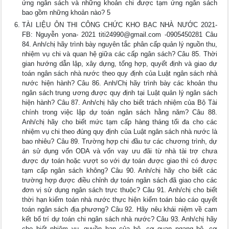
ứng ngân sách và những khoản chi được tạm ứng ngân sách
bao gồm những khoản nào? 5
TÀI LIỆU ÔN THI CÔNG CHỨC KHO BẠC NHÀ NƯỚC 2021-
FB: Nguyễn yona- 2021
titi24990@gmail.com
-0905450281 Câu
84. Anh/chị hãy trình bày nguyên tắc phân cấp quản lý nguồn thu,
nhiệm vụ chi và quan hệ giữa các cấp ngân sách? Câu 85. Thời
gian hướng dẫn lập, xây dựng, tổng hợp, quyết định và giao dự
toán ngân sách nhà nước theo quy định của Luật ngân sách nhà
nước hiện hành? Câu 86. Anh/Chị hãy trình bày các khoản thu
ngân sách trung ương được quy định tại Luật quản lý ngân sách
hiện hành? Câu 87. Anh/chị hãy cho biết trách nhiệm của Bộ Tài
chính trong việc lập dự toán ngân sách hằng năm? Câu 88.
Anh/chị hãy cho biết mức tạm cấp hàng tháng tối đa cho các
nhiệm vụ chi theo đúng quy định của Luật ngân sách nhà nước là
bao nhiêu? Câu 89. Trường hợp chi đầu tư các chương trình, dự
án sử dụng vốn ODA và vốn vay ưu đãi từ nhà tài trợ chưa
được dự toán hoặc vượt so với dự toán được giao thì có được
tạm cấp ngân sách không? Câu 90. Anh/chị hãy cho biết các
trường hợp được điều chỉnh dự toán ngân sách đã giao cho các
đơn vị sử dụng ngân sách trực thuộc? Câu 91. Anh/chị cho biết
thời hạn kiểm toán nhà nước thực hiện kiểm toán báo cáo quyết
toán ngân sách địa phương? Câu 92. Hãy nêu khái niệm về cam
kết bố trí dự toán chi ngân sách nhà nước? Câu 93. Anh/chị hãy
cho biết nhiệm vụ, quyền hạn của bộ, cơ quan ngang bộ, cơ