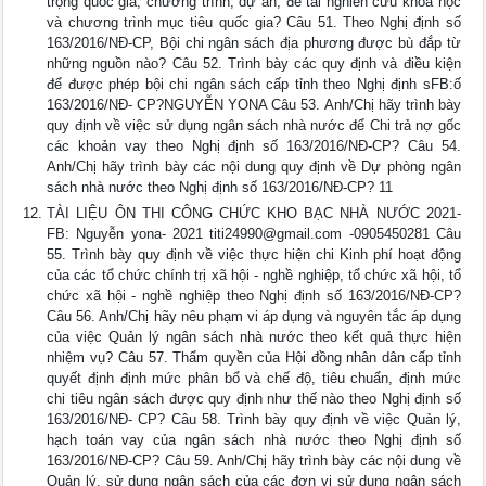
trọng quốc gia, chương trình, dự án, đề tài nghiên cứu khoa học
và chương trình mục tiêu quốc gia? Câu 51. Theo Nghị định số
163/2016/NĐ-CP, Bội chi ngân sách địa phương được bù đắp từ
những nguồn nào? Câu 52. Trình bày các quy định và điều kiện
để được phép bội chi ngân sách cấp tỉnh theo Nghị định sFB:ố
163/2016/NĐ- CP?NGUYỄN YONA Câu 53. Anh/Chị hãy trình bày
quy định về việc sử dụng ngân sách nhà nước để Chi trả nợ gốc
các khoản vay theo Nghị định số 163/2016/NĐ-CP? Câu 54.
Anh/Chị hãy trình bày các nội dung quy định về Dự phòng ngân
sách nhà nước theo Nghị định số 163/2016/NĐ-CP? 11
TÀI LIỆU ÔN THI CÔNG CHỨC KHO BẠC NHÀ NƯỚC 2021-
FB: Nguyễn yona- 2021
titi24990@gmail.com
-0905450281 Câu
55. Trình bày quy định về việc thực hiện chi Kinh phí hoạt động
của các tổ chức chính trị xã hội - nghề nghiệp, tổ chức xã hội, tổ
chức xã hội - nghề nghiệp theo Nghị định số 163/2016/NĐ-CP?
Câu 56. Anh/Chị hãy nêu phạm vi áp dụng và nguyên tắc áp dụng
của việc Quản lý ngân sách nhà nước theo kết quả thực hiện
nhiệm vụ? Câu 57. Thẩm quyền của Hội đồng nhân dân cấp tỉnh
quyết định định mức phân bổ và chế độ, tiêu chuẩn, định mức
chi tiêu ngân sách được quy định như thế nào theo Nghị định số
163/2016/NĐ- CP? Câu 58. Trình bày quy định về việc Quản lý,
hạch toán vay của ngân sách nhà nước theo Nghị định số
163/2016/NĐ-CP? Câu 59. Anh/Chị hãy trình bày các nội dung về
Quản lý, sử dụng ngân sách của các đơn vị sử dụng ngân sách