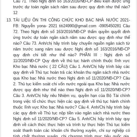
Câu 71. Theo Nghị định số 163/2016/NĐ-CP điều kiện được ứng
trước dự toán ngân sách năm sau được quy định như thế nào?
12
TÀI LIỆU ÔN THI CÔNG CHỨC KHO BẠC NHÀ NƯỚC 2021-
FB: Nguyễn yona- 2021
titi24990@gmail.com
-0905450281 Câu
72. Theo Nghị định số 163/2016/NĐ-CP thẩm quyền quyết định
ứng trước dự toán ngân sách năm sau được quy định như thế
nào? Câu 73. Anh/chị hãy trình bày chuyển nguồn ngân sách từ
năm trước sang năm sau được Nghị định số 163/2016/NĐ-CP
quy định chi tiết như thế nào? PHẦN III : Nghị định số
11/2020/NĐ-CP Quy định về thủ tục hành chính thuộc lĩnh vực
Kho bạc Nhà nước ( 22 CÂU) Câu 1. Anh/Chị hãy trình bày các
quy định về Thủ tục hoàn trả các khoản thu ngân sách nhà nước
qua Kho bạc Nhà nước theo Nghị định số 11/2020/NĐ-CP? Câu
2. Thủ tục kiểm soát chi vốn nước ngoài qua Kho bạc Nhà nước
được quy định như thế nào theo Nghị định số 11/2020/NĐ-CP?
Câu 3. Anh/Chị hãy nêu Nhiệm vụ, quyền hạn của Bộ Tài chính
trong việc tổ chức thực hiện các quy định về thủ tục hành chính
thuộc lĩnh vực Kho bạc Nhà nước? Câu 4. Anh/Chị hãy trình bày
các quy định về Thủ tục nộp tiền vào ngân sách nhà nước theo
Nghị định số 11/2020/NĐ-CP? Câu 5. Anh/Chị hãy trình bày quy
định về cách thức thực hiện và trình tự thực hiện Thủ tục kiểm
soát thanh toán các khoản chi thường xuyên, chi sự nghiệp có
tính chất thường xuyên, chi chương trình mục tiêu quốc gia,