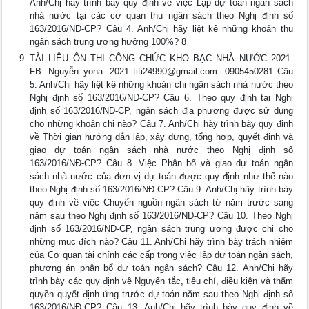
Anh/Chị hãy trình bày quy định về việc Lập dự toán ngân sách
nhà nước tại các cơ quan thu ngân sách theo Nghị định số
163/2016/NĐ-CP? Câu 4. Anh/Chị hãy liệt kê những khoản thu
ngân sách trung ương hưởng 100%? 8
TÀI LIỆU ÔN THI CÔNG CHỨC KHO BẠC NHÀ NƯỚC 2021-
FB: Nguyễn yona- 2021
titi24990@gmail.com
-0905450281 Câu
5. Anh/Chị hãy liệt kê những khoản chi ngân sách nhà nước theo
Nghị định số 163/2016/NĐ-CP? Câu 6. Theo quy định tại Nghị
định số 163/2016/NĐ-CP, ngân sách địa phương được sử dụng
cho những khoản chi nào? Câu 7. Anh/Chị hãy trình bày quy định
về Thời gian hướng dẫn lập, xây dựng, tổng hợp, quyết định và
giao dự toán ngân sách nhà nước theo Nghị định số
163/2016/NĐ-CP? Câu 8. Việc Phân bổ và giao dự toán ngân
sách nhà nước của đơn vị dự toán được quy định như thế nào
theo Nghị định số 163/2016/NĐ-CP? Câu 9. Anh/Chị hãy trình bày
quy định về việc Chuyển nguồn ngân sách từ năm trước sang
năm sau theo Nghị định số 163/2016/NĐ-CP? Câu 10. Theo Nghị
định số 163/2016/NĐ-CP, ngân sách trung ương được chi cho
những mục đích nào? Câu 11. Anh/Chị hãy trình bày trách nhiệm
của Cơ quan tài chính các cấp trong việc lập dự toán ngân sách,
phương án phân bổ dự toán ngân sách? Câu 12. Anh/Chị hãy
trình bày các quy định về Nguyên tắc, tiêu chí, điều kiện và thẩm
quyền quyết định ứng trước dự toán năm sau theo Nghị định số
163/2016/NĐ-CP? Câu 13. Anh/Chị hãy trình bày quy định về