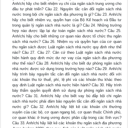
Anh/chị hãy cho biết nhiệm vụ chi của ngân sách trung ương cho
đầu tư phát triển? Câu 22. Nguyên tắc cân đối ngân sách nhà
nước trong bội chi ngân sách địa phương là gì? Câu 23. Anh/chị
hãy cho biết nhiệm vụ, quyền hạn của Bộ Kế hoạch và Đầu tư
trong quản lý ngân sách nhà nước là gì? Câu 24. Những trường
hợp nào được lập lại dự toán ngân sách nhà nước? Câu 25.
Anh/chị hãy cho biết những cơ quan nào được tổ chức thu ngân
sách nhà nước? Câu 26. Nhiệm vụ và quyền hạn của cơ quan
thu ngân sách được Luật ngân sách nhà nước quy định như thế
nào? Câu 27. Câu 27: Căn cứ theo Luật ngân sách nhà nước
hiện hành quy định mức dư nợ vay của ngân sách địa phương
như thế nào? Câu 28. Anh/chị hãy cho biết dự phòng ngân sách
nhà nước được sử dụng trong trường hợp nào? Câu 29. Anh/chị
hãy trình bày nguyên tắc cân đối ngân sách nhà nước đối với
các khoản thu từ thuế, phí, lệ phí và các khoản thu khác theo
quy định Luật ngân sách nhà nước hiện hành? Câu 30. Hãy trình
bày thẩm quyền quyết định sử dụng dự phòng ngân sách nhà
nước? Câu 31. Anh/chị hãy cho biết vay bù đắp bội chi ngân
sách nhà nước phải đảm bảo nguyên tắc cân đối ngân sách nhà
nước gì? Câu 32. Anh/chị hãy liệt kê các khoản chi thường
xuyên của các bộ, cơ quan ngang bộ, cơ quan thuộc Chính phủ,
cơ quan khác ở trung ương được phân cấp trong các lĩnh vực?
Câu 33. Anh/chị hãy liệt kê các khoản thu ngân sách địa phương