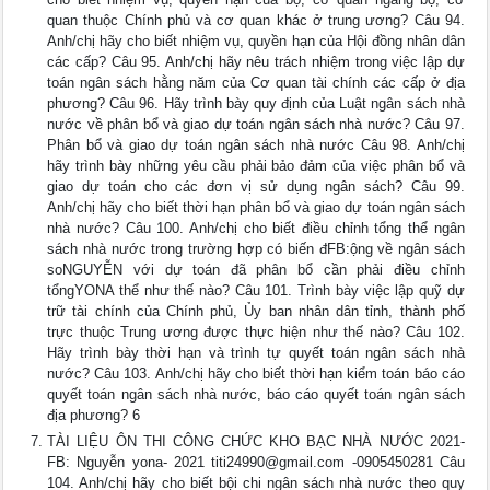
quan thuộc Chính phủ và cơ quan khác ở trung ương? Câu 94.
Anh/chị hãy cho biết nhiệm vụ, quyền hạn của Hội đồng nhân dân
các cấp? Câu 95. Anh/chị hãy nêu trách nhiệm trong việc lập dự
toán ngân sách hằng năm của Cơ quan tài chính các cấp ở địa
phương? Câu 96. Hãy trình bày quy định của Luật ngân sách nhà
nước về phân bổ và giao dự toán ngân sách nhà nước? Câu 97.
Phân bổ và giao dự toán ngân sách nhà nước Câu 98. Anh/chị
hãy trình bày những yêu cầu phải bảo đảm của việc phân bổ và
giao dự toán cho các đơn vị sử dụng ngân sách? Câu 99.
Anh/chị hãy cho biết thời hạn phân bổ và giao dự toán ngân sách
nhà nước? Câu 100. Anh/chị cho biết điều chỉnh tổng thể ngân
sách nhà nước trong trường hợp có biến đFB:ộng về ngân sách
soNGUYỄN với dự toán đã phân bổ cần phải điều chỉnh
tổngYONA thể như thế nào? Câu 101. Trình bày việc lập quỹ dự
trữ tài chính của Chính phủ, Ủy ban nhân dân tỉnh, thành phố
trực thuộc Trung ương được thực hiện như thế nào? Câu 102.
Hãy trình bày thời hạn và trình tự quyết toán ngân sách nhà
nước? Câu 103. Anh/chị hãy cho biết thời hạn kiểm toán báo cáo
quyết toán ngân sách nhà nước, báo cáo quyết toán ngân sách
địa phương? 6
TÀI LIỆU ÔN THI CÔNG CHỨC KHO BẠC NHÀ NƯỚC 2021-
FB: Nguyễn yona- 2021
titi24990@gmail.com
-0905450281 Câu
104. Anh/chị hãy cho biết bội chi ngân sách nhà nước theo quy