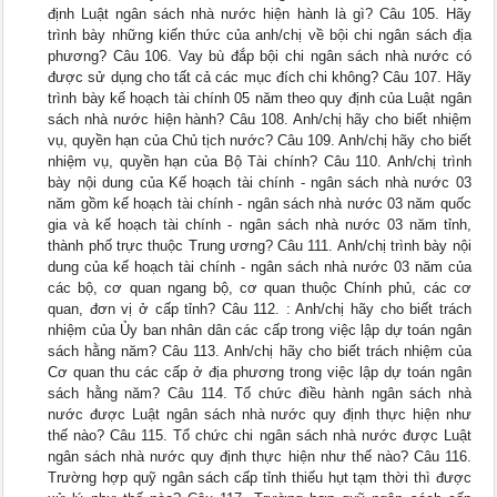
định Luật ngân sách nhà nước hiện hành là gì? Câu 105. Hãy
trình bày những kiến thức của anh/chị về bội chi ngân sách địa
phương? Câu 106. Vay bù đắp bội chi ngân sách nhà nước có
được sử dụng cho tất cả các mục đích chi không? Câu 107. Hãy
trình bày kế hoạch tài chính 05 năm theo quy định của Luật ngân
sách nhà nước hiện hành? Câu 108. Anh/chị hãy cho biết nhiệm
vụ, quyền hạn của Chủ tịch nước? Câu 109. Anh/chị hãy cho biết
nhiệm vụ, quyền hạn của Bộ Tài chính? Câu 110. Anh/chị trình
bày nội dung của Kế hoạch tài chính - ngân sách nhà nước 03
năm gồm kế hoạch tài chính - ngân sách nhà nước 03 năm quốc
gia và kế hoạch tài chính - ngân sách nhà nước 03 năm tỉnh,
thành phố trực thuộc Trung ương? Câu 111. Anh/chị trình bày nội
dung của kế hoạch tài chính - ngân sách nhà nước 03 năm của
các bộ, cơ quan ngang bộ, cơ quan thuộc Chính phủ, các cơ
quan, đơn vị ở cấp tỉnh? Câu 112. : Anh/chị hãy cho biết trách
nhiệm của Ủy ban nhân dân các cấp trong việc lập dự toán ngân
sách hằng năm? Câu 113. Anh/chị hãy cho biết trách nhiệm của
Cơ quan thu các cấp ở địa phương trong việc lập dự toán ngân
sách hằng năm? Câu 114. Tổ chức điều hành ngân sách nhà
nước được Luật ngân sách nhà nước quy định thực hiện như
thế nào? Câu 115. Tổ chức chi ngân sách nhà nước được Luật
ngân sách nhà nước quy định thực hiện như thế nào? Câu 116.
Trường hợp quỹ ngân sách cấp tỉnh thiếu hụt tạm thời thì được