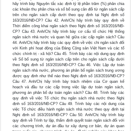
hãy trình bày Nguyên tắc xác định tỷ lệ phần trăm (%) phân chia
các khoản thu phân chia và số bổ sung cân đối từ ngân sách cấp
trên cho ngân sách cấp dưới theo quy định tại Nghị định số
163/2016/NĐ-CP? Câu 42. Anh/Chị hãy trình bày quy định về
Thời điểm công khai ngân sách theo Nghị định số 163/2016/NĐ-
CP? Câu 43. Anh/Chị hãy trình bày cơ cấu tổ chức Hệ thống
ngân sách nhà nước và quan hệ giữa các cấp ngân sách? Câu
44. Anh/Chị hãy trình bày các quy định về việc chi ngân sách đối
với Kinh phí hoạt động của Đảng Cộng sản Việt Nam và các tổ
chức chính trị - xã hội? Câu 45. Trình bày các nội dung quy định
về Số bổ sung từ ngân sách cấp trên cho ngân sách cấp dưới
theo Nghị định số 163/2016/NĐ-CP? Câu 46. Việc Lập dự toán
ngân sách nhà nước, phương án phân bổ ngân sách trung ương
được quy định như thế nào theo Nghị định số 163/2016/NĐ-CP?
Câu 47. Anh/Chị hãy trình bày trách nhiệm của Cơ quan kế
hoạch và đầu tư các cấp trong việc lập dự toán ngân sách,
phương án phân bổ dự toán ngân sách? Câu 48. Trình bày các
quy định về việc Tổ chức thu ngân sách nhà nước theo Nghị
định số 163/2016/NĐ-CP? Câu 49. Trình bày các nội dung của
việc Tổ chức điều hành ngân sách nhà nước theo quy định tại
Nghị định số 163/2016/NĐ-CP? Câu 50. Anh/Chị hãy trình bày
quy định về Trình tự lập, thẩm định quyết toán ngân sách đối với
các chương trình, dự án đầu tư xây dựng cơ bản, dự án quan