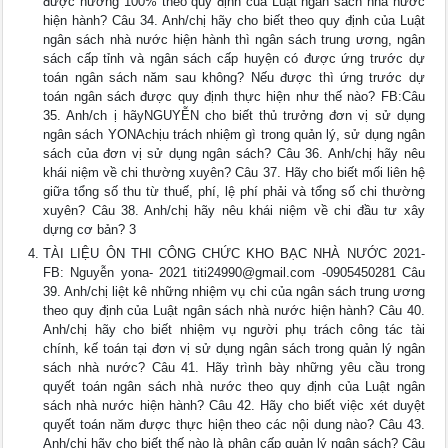
được hưởng 100% theo quy định của Luật ngân sách nhà nước
hiện hành? Câu 34. Anh/chị hãy cho biết theo quy định của Luật
ngân sách nhà nước hiện hành thì ngân sách trung ương, ngân
sách cấp tỉnh và ngân sách cấp huyện có được ứng trước dự
toán ngân sách năm sau không? Nếu được thì ứng trước dự
toán ngân sách được quy định thực hiện như thế nào? FB:Câu
35. Anh/ch ị hãyNGUYỄN cho biết thủ trưởng đơn vị sử dụng
ngân sách YONAchịu trách nhiệm gì trong quản lý, sử dụng ngân
sách của đơn vị sử dụng ngân sách? Câu 36. Anh/chị hãy nêu
khái niệm về chi thường xuyên? Câu 37. Hãy cho biết mối liên hệ
giữa tổng số thu từ thuế, phí, lệ phí phải và tổng số chi thường
xuyên? Câu 38. Anh/chị hãy nêu khái niệm về chi đầu tư xây
dựng cơ bản? 3
TÀI LIỆU ÔN THI CÔNG CHỨC KHO BẠC NHÀ NƯỚC 2021-
FB: Nguyễn yona- 2021
titi24990@gmail.com
-0905450281 Câu
39. Anh/chị liệt kê những nhiệm vụ chi của ngân sách trung ương
theo quy định của Luật ngân sách nhà nước hiện hành? Câu 40.
Anh/chị hãy cho biết nhiệm vụ người phụ trách công tác tài
chính, kế toán tại đơn vị sử dụng ngân sách trong quản lý ngân
sách nhà nước? Câu 41. Hãy trình bày những yêu cầu trong
quyết toán ngân sách nhà nước theo quy định của Luật ngân
sách nhà nước hiện hành? Câu 42. Hãy cho biết việc xét duyệt
quyết toán năm được thực hiện theo các nội dung nào? Câu 43.
Anh/chị hãy cho biết thế nào là phân cấp quản lý ngân sách? Câu