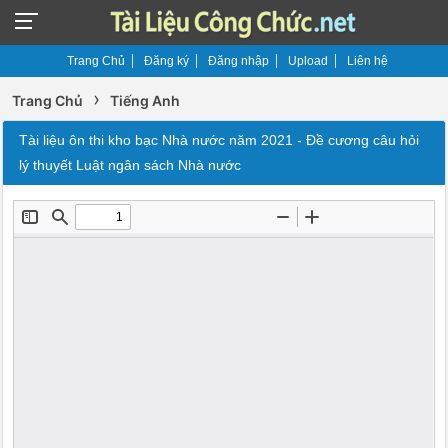
Trang Chủ
Đăng ký
Đăng nhập
Upload
Liên hệ
›
Trang Chủ
Tiếng Anh
Tài liệu ôn thi kho bạc Nhà nước năm 2021 - Đề cương câu hỏi
lý thuyết Luật ngân sách Nhà nước