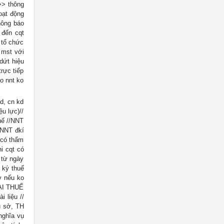
p>> thông
oạt động
hông báo
 đến cqt
 tổ chức
c mst với
dứt hiệu
trực tiếp
o nnt ko
d, cn kd
u lực)//
uế //NNT
 NNT đkí
q có thẩm
i cqt có
 từ ngày
 ký thuế
v nếu ko
HAI THUẾ
 liệu //
ụ sở, TH
nghĩa vụ