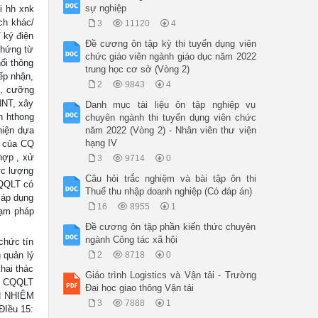
sự nghiệp
i hh xnk
ịch khác/
3
11120
4
/ ký điện
Đề cương ôn tập kỳ thi tuyển dụng viên
chứng từ
chức giáo viên ngành giáo dục năm 2022
ối thông
trung học cơ sở (Vòng 2)
iếp nhận,
2
9843
4
nơ, cưỡng
 NNT, xây
Danh mục tài liệu ôn tập nghiệp vụ
ên hthong
chuyên ngành thi tuyển dụng viên chức
hiện dựa
năm 2022 (Vòng 2) - Nhân viên thư viện
hạng IV
vụ của CQ
hợp , xử
3
9714
0
lực lượng
Câu hỏi trắc nghiệm và bài tập ôn thi
CQQLT có
Thuế thu nhập doanh nghiệp (Có đáp án)
 áp dụng
16
8955
1
hạm pháp
Đề cương ôn tập phần kiến thức chuyên
ngành Công tác xã hội
chức tín
 quản lý
2
8718
0
hai thác
Giáo trình Logistics và Vận tải - Trường
3) CQQLT
Đại học giao thông Vận tải
CH NHIỆM
3
7888
1
ĐIều 15: