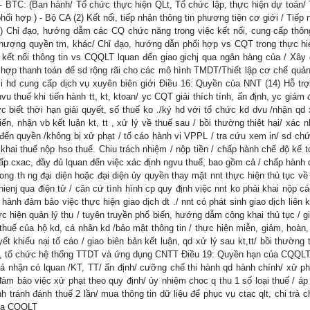
 - BTC: (Ban hành/ Tổ chức thực hiện QLt, Tổ chức lập, thực hiện dự toán/
i hợp ) - Bộ CA (2) Kết nối, tiếp nhận thông tin phương tiện cơ giới / Tiếp 
(2) Chỉ đạo, hướng dẫm các CQ chức năng trong việc kết nối, cung cấp thông
hượng quyền tm, khác/ Chỉ đạo, hướng dẫn phối hợp vs CQT trong thực hie
kết nối thông tin vs CQQLT lquan đến giao gichj qua ngân hàng của / Xây
ch hợp thanh toán để sd rộng rãi cho các mô hình TMDT/Thiết lập cơ chế quản
ới hd cung cấp dịch vụ xuyên biên giới Điều 16: Quyền của NNT (14) Hỗ tr
vu thuế khi tiến hành tt, kt, ktoan/ yc CQT giải thích tính, ấn định, yc giám 
c biết thời hạn giải quyết, số thuế ko ./ký hd với tổ chức kd dvu /nhận qd 
kiến, nhận vb kết luận kt, tt , xử lý về thuế sau / bồi thường thiệt hại/ xác 
 đến quyền /không bị xử phạt / tố cáo hành vi VPPL / tra cứu xem in/ sd chứ
khai thuế nộp hso thuế. Chiu trách nhiệm / nộp tiền / chấp hành chế độ kế to
cấp cxac, đầy đủ lquan đến việc xác định ngvu thuế, bao gồm cả / chấp hành 
rong th ng đại diện hoặc đại diện ủy quyền thay mặt nnt thực hiện thủ tục về
 hienj qua điện tử / căn cứ tình hình cp quy định việc nnt ko phải khai nộp 
hành đảm bảo việc thực hiện giao dịch dt ./ nnt có phát sinh giao dịch liên 
 hiện quản lý thu / tuyên truyền phổ biến, hướng dẫm công khai thủ tục / giả
 thuế của hộ kd, cá nhân kd /bảo mật thông tin / thực hiện miễn, giảm, hoàn,
t khiếu nại tố cáo / giao biên bản kết luận, qd xử lý sau kt,tt/ bồi thường t
ựng, tổ chức hệ thống TTDT và ứng dụng CNTT Điều 19: Quyền hạn của CQQLT
 cá nhận có lquan /KT, TT/ ấn định/ cưỡng chế thi hành qd hành chính/ xử ph
đảm bảo việc xử phạt theo quy định/ ủy nhiệm choc q thu 1 số loại thuế / áp
h tránh đánh thuế 2 lần/ mua thông tin dữ liệu để phục vụ ctac qlt, chi trả c
của CQQLT