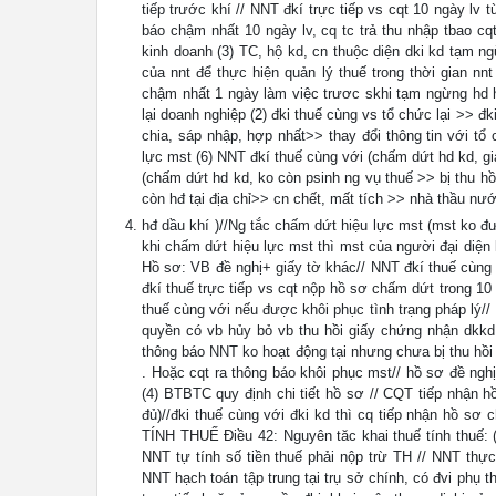
tiếp trước khí // NNT đkí trực tiếp vs cqt 10 ngày lv 
báo chậm nhất 10 ngày lv, cq tc trả thu nhập tbao cq
kinh doanh (3) TC, hộ kd, cn thuộc diện dki kd tạm n
của nnt để thực hiện quản lý thuế trong thời gian nn
chậm nhất 1 ngày làm việc trươc skhi tạm ngừng hd ho
lại doanh nghiệp (2) đki thuế cùng vs tổ chức lại >> đki
chia, sáp nhập, hợp nhất>> thay đổi thông tin với t
lực mst (6) NNT đkí thuế cùng với (chấm dứt hd kd, giả
(chấm dứt hd kd, ko còn psinh ng vụ thuế >> bị thu h
còn hđ tại địa chỉ>> cn chết, mất tích >> nhà thầu nướ
hđ dầu khí )//Ng tắc chấm dứt hiệu lực mst (mst ko 
khi chấm dứt hiệu lực mst thì mst của người đại diện
Hồ sơ: VB đề nghị+ giấy tờ khác// NNT đkí thuế cùng v
đkí thuế trực tiếp vs cqt nộp hồ sơ chấm dứt trong 1
thuế cùng với nếu được khôi phục tình trạng pháp lý// 
quyền có vb hủy bỏ vb thu hồi giấy chứng nhận dkkd
thông báo NNT ko hoạt động tại nhưng chưa bị thu hồi
. Hoặc cqt ra thông báo khôi phục mst// hồ sơ đề ng
(4) BTBTC quy định chi tiết hồ sơ // CQT tiếp nhận h
đủ)//đki thuế cùng với đki kd thì cq tiếp nhận hồ 
TÍNH THUẾ Điều 42: Nguyên tăc khai thuế tính thuế: (
NNT tự tính số tiền thuế phải nộp trừ TH // NNT thực
NNT hạch toán tập trung tại trụ sở chính, có đvi phụ 