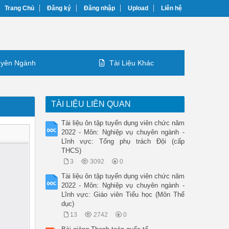
Trang Chủ
Đăng ký
Đăng nhập
Upload
Liên hệ
yên Ngành
Tài Liệu Khác
TÀI LIỆU LIÊN QUAN
Tài liệu ôn tập tuyển dụng viên chức năm
2022 - Môn: Nghiệp vụ chuyên ngành -
Lĩnh vực: Tổng phụ trách Đội (cấp
THCS)
3
3092
0
Tài liệu ôn tập tuyển dụng viên chức năm
2022 - Môn: Nghiệp vụ chuyên ngành -
Lĩnh vực: Giáo viên Tiểu học (Môn Thể
dục)
13
2742
0