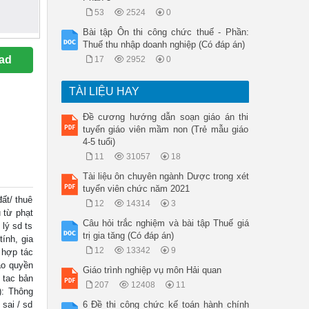
53
2524
0
Bài tập Ôn thi công chức thuế - Phần:
Thuế thu nhập doanh nghiệp (Có đáp án)
ad
17
2952
0
TÀI LIỆU HAY
Đề cương hướng dẫn soạn giáo án thi
tuyển giáo viên mầm non (Trẻ mẫu giáo
4-5 tuổi)
11
31057
18
Tài liệu ôn chuyên ngành Dược trong xét
tuyển viên chức năm 2021
ất/ thuê
12
14314
3
 từ phạt
Câu hỏi trắc nghiệm và bài tập Thuế giá
 lý sd ts
trị gia tăng (Có đáp án)
ính, gia
12
13342
9
/ hợp tác
ảo quyền
Giáo trình nghiệp vụ môn Hải quan
 tac bản
207
12408
11
): Thông
 sai / sd
6 Đề thi công chức kế toán hành chính