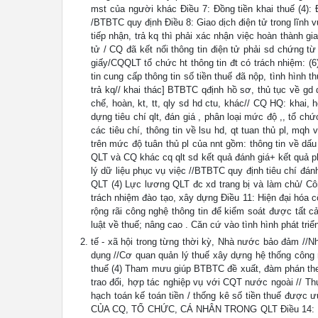
mst của người khác Điều 7: Đồng tiền khai thuế (4): 
/BTBTC quy định Điều 8: Giao dịch điện tử trong lĩnh v
tiếp nhận, trả kq thì phải xác nhận việc hoàn thành gi
tử / CQ đã kết nối thông tin điện tử phải sd chứng t
giấy/CQQLT tổ chức ht thông tin đt có trách nhiệm: (6
tin cung cấp thông tin số tiền thuế đã nộp, tình hình th
trả kq// khai thác] BTBTC qđịnh hồ sơ, thủ tục về gd d
chế, hoàn, kt, tt, qly sd hd ctu, khác// CQ HQ: khai, 
dựng tiêu chí qlt, đán giá , phân loại mức độ ,, tổ ch
các tiêu chí, thông tin về lsu hd, qt tuan thủ pl, mq
trên mức độ tuân thủ pl của nnt gồm: thông tin về dấu 
QLT và CQ khác cq qlt sd kết quả đánh giá+ kết quả p
lý dữ liệu phục vụ việc //BTBTC quy định tiêu chí đánh
QLT (4) Lực lương QLT đc xd trang bị và làm chủ/ C
trách nhiệm đào tạo, xây dựng Điều 11: Hiện đại hóa 
rộng rãi công nghệ thông tin để kiểm soát được tất c
luật về thuế; nâng cao . Căn cứ vào tình hình phát triể
tế - xã hội trong từng thời kỳ, Nhà nước bảo đảm //Nh
dụng //Cơ quan quản lý thuế xây dựng hệ thống công 
thuế (4) Tham mưu giúp BTBTC đề xuất, đàm phán theo
trao đổi, hợp tác nghiệp vụ với CQT nước ngoài // Th
hạch toán kế toán tiền / thống kê số tiền thuế đ
CỦA CQ, TỔ CHỨC, CÁ NHÂN TRONG QLT Điều 14: Nvu, 