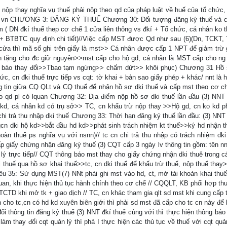
nộp thay nghĩa vụ thuế phải nộp theo qd của pháp luật về huế của tổ chức,
p từ vn CHƯƠNG 3: ĐĂNG KÝ THUẾ Chương 30: Đối tượng đăng ký thuế và
 ( DN đkí thuế thep cơ chế 1 cửa liên thông vs đkí + Tổ chức, cá nhân ko 
13+ BTBTC quy định chi tiết)//Việc cấp MST được Qd như sau (6)(Dn, TCKT,
ửa thì mã số ghi trên giấy là mst>> Cá nhân được cấp 1 NPT để giảm trừ 
n tặng cho đc giữ nguyên>>mst cấp cho hộ gd, cá nhân là MST cấp cho ng 
>> t báo thay đổi>>Tbao tạm ngừng>> chấm dứt>> khôi phục) Chương 31 Hồ
ức, cn đki thuế trực tiếp vs cqt: tờ khai + bản sao giấy phép + khác/ nnt là 
ng tin giữa CQ QLt và CQ thuế để nhận hồ sơ dki thuế và cấp mst theo cơ c
eo qd pl có lquan Chương 32: Địa điểm nộp hồ sơ dki thuế lần đầu (3) NNT 
 kd, cá nhân kd có trụ sở>> TC, cn khấu trừ nộp thay >>Hộ gd, cn ko kd ph
 chi trả thu nhập dki thuế Chương 33: Thời hạn đăng ký thuế lần đầu: (3) NNT
 gcn dki hộ kd>>bắt đầu hd kd>>phát sinh trách nhiệm kt thuế>>ký hd nhận t
àn thuế ps nghĩa vụ với nsnn)// tc cn chi trả thu nhập có trách nhiệm dki
p giấy chứng nhận đăng ký thuế (3) CQT cấp 3 ngày lv thông tin gồm: tên n
lý trực tiếp// CQT thông báo mst thay cho giấy chứng nhận dki thuê trong cá
 thuế qua hồ sơ khai thuế>>tc, cn dki thuế để khấu trừ thuế, nộp thuế thay>
Điều 35: Sử dụng MST(7) NNt phải ghi mst vào hd, ct, mở tài khoản khai thuế
uan, khi thực hiện thủ tục hành chính theo cơ chế // CQQLT, KB phối hợp thu
TCTD khi mở tk + giao dịch // TC, cn khác tham gia qlt sd mst khi cung cấp t
ền cho tc,cn có hd kd xuyên biên giới thì phải sd mst đã cấp cho tc cn này để
ổi thông tin đăng ký thuế (3) NNT đkí thuế cùng với thì thực hiện thông báo 
 làm thay đổi cqt quản lý thì phả I thực hiện các thủ tục về thuế với cqt quả