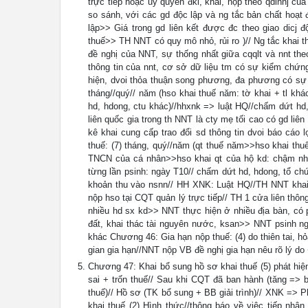
trực tiếp hoặc ủy quyền đki, khai, nộp theo qdinhj của 
so sánh, với các gd độc lập và ng tắc bản chất hoạt 
lập>> Giá trong gd liên kết được đc theo giao dicj đ
thuế>> TH NNT có quy mô nhỏ, rủi ro )// Ng tắc khai t
đề nghị của NNT, sự thống nhất giữa cqqlt và nnt the
thông tin của nnt, cơ sở dữ liệu tm có sự kiểm chứ
hiện, dvoi thỏa thuận song phương, đa phương có sự 
tháng//quý// năm (hso khai thuế năm: tờ khai + tl khác
hd, hdong, ctu khác)//hhxnk => luật HQ//chấm dứt hd,
liên quốc gia trong th NNT là cty mẹ tối cao có gd liên 
kê khai cung cấp trao đổi sd thông tin dvoi báo cáo 
thuế: (7) tháng, quý//năm (qt thuế năm>>hso khai th
TNCN của cá nhân>>hso khai qt của hộ kd: chậm nhấ
từng lần psinh: ngày T10// chấm dứt hd, hdong, tổ chứ
khoản thu vào nsnn// HH XNK: Luật HQ//TH NNT khai 
nộp hso tại CQT quản lý trực tiếp// TH 1 cửa liên th
nhiều hd sx kd>> NNT thực hiện ở nhiều địa bàn, có p
đất, khai thác tài nguyên nước, ksan>> NNT psinh n
khác Chương 46: Gia hạn nộp thuế: (4) do thiên tai, 
gian gia hạn//NNT nộp VB đề nghị gia hạn nêu rõ lý do 
Chương 47: Khai bổ sung hồ sơ khai thuế (5) phát hiệ
sai + trốn thuế// Sau khi CQT đã ban hành (tăng => 
thuế)// Hồ sơ (TK bổ sung + BB giải trình)// XNK => 
khai thuế (2) Hình thức//thông báo về việc tiếp 