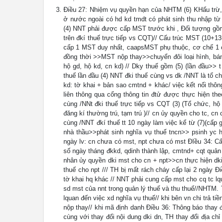
Điều 27: Nhiệm vụ quyền hạn của NHTM (6) KHấu trừ, 
ở nước ngoài có hd kd tmdt có phát sinh thu nhậ
(4) NNT phải được cấp MST trước khi , Đối tượng gồm
trên đkí thuế trực tiếp vs CQT)// Cấu trúc MST (10+
cấp 1 MST duy nhất, caapsMST phụ thuộc, cơ chế 1 c
đồng thời >>MST nộp thay>>chuyển đôi loại hình, bá
hộ gd, hộ kd, cn kd) // Dky thuế gồm (5) (lần đầu
thuế lần đầu (4) NNT đki thuế cùng vs dk /NNT là tổ ch
kd: tờ khai + bản sao cmtnd + khác/ việc kết nối thô
liên thông qua cổng thông tin đtử được thực hiện th
cùng /NNt đki thuế trực tiếp vs CQT (3) (Tổ chức, hộ
đăng kí thường trú, tạm trú )// cn ủy quyền cho tc, cn
cùng /NNT đkí thuế tt 10 ngày làm việc kể từ (7)(cấp
nhà thầu>>phát sinh nghĩa vụ thuế tncn>> psinh yc ho
ngày lv: cn chưa có mst, npt chưa có mst ĐIều 34: Cấ
số ngày tháng đkkd, qdinh thành lập, cmtnd+ cqt quản 
nhân ủy quyền dki mst cho cn + npt>>cn thực hiện dki
thuế cho npt /// TH bị mất rách cháy cấp lại 2 ngày 
tờ khai hq khác // NNT phải cung cấp mst cho cq tc lq
sd mst của nnt trong quản lý thuế và thu thuế//NHTM. 
lquan đến việc xd nghĩa vụ thuế// khi bên vn chi trả ti
nộp thay// khi mã định danh Điều 36: Thông báo thay đ
cùng với thay đổi nội dung dki dn, TH thay đổi địa chỉ