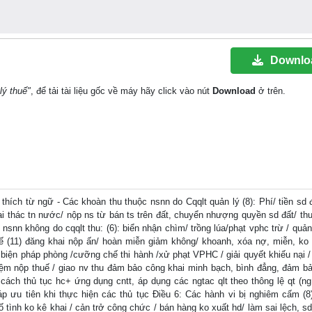
Downlo
lý thuế"
, để tải tài liệu gốc về máy hãy click vào nút
Download
ở trên.
từ ngữ - Các khoàn thu thuộc nsnn do Cqqlt quản lý (8): Phí/ tiền sd đ
i thác tn nước/ nộp ns từ bán ts trên đất, chuyển nhượng quyền sd đất/ thu
snn không do cqqlt thu: (6): biển nhận chìm/ trồng lúa/phạt vphc trừ / quản
uế (11) đăng khai nộp ấn/ hoàn miễn giảm không/ khoanh, xóa nợ, miễn, ko t
iện biện pháp phòng /cưỡng chế thi hành /xử phạt VPHC / giải quyết khiếu nại 
hiệm nộp thuế / giao nv thu đảm bảo công khai minh bạch, bình đẳng, đảm b
 cách thủ tục hc+ ứng dụng cntt, áp dụng các ngtac qlt theo thông lệ qt (ng
háp ưu tiên khi thực hiện các thủ tục Điều 6: Các hành vi bị nghiêm cấm (8
ố tình ko kê khai / cản trở công chức / bán hàng ko xuất hd/ làm sai lệch, sd