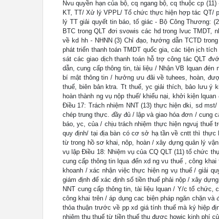
Nvu quyền hạn của bộ, cq ngang bộ, cq thuộc cp (11)
KT, TT/ Xử lý VPPL/ Tổ chức thực hiện hợp tác QT/ phố
lý TT giải quyết tin báo, tố giác - Bộ Công Thương: 
BTC trong QLT đơi svowis các hd trong lvuc TMDT, n
về kd hh - NHNN (3) Chỉ đạo, hướng dẫn TCTD trong 
phát triển thanh toán TMDT quốc gia, các tiện ịch tí
sát các giao dịch thanh toán hỗ trợ công tác QLT đv
dẫn, cung cấp thông tin, tài liệu / Nhận VB lquan đén n
bí mật thông tin / hưởng ưu đãi về tuhees, hoàn, đượ
thuế, biên bản ktra. Tt thuế, yc giải thích, bảo lưu ý 
hoàn thành ng vụ nộp thuế/ khiếu nại, khởi kiện lquan
Điều 17: Trách nhiệm NNT (13) thực hiện dki, sd mst/ 
chép trung thực. đầy đủ / lập và giao hóa đơn / cung 
báo, yc, của / chịu trách nhiệm thực hiện ngvuj thuế t
quy định/ tại địa bàn có cơ sở hạ tần về cntt thì thực
từ trong hồ sơ khai, nôp, hoàn / xây dựng quản lý vận 
vụ lập Điều 18: Nhiệm vụ của CQ QLT (11) tổ chức thực
cung cấp thông tin lqua đến xd ng vu thuế , công khai
khoanh / xác nhận việc thực hiện ng vụ thuế / giải quyế
giám định để xác định số tiền thuế phải nộp / xây d
NNT cung cấp thông tin, tài liệu lquan / Y/c tổ chức,
công khai trên / áp dụng cac biện pháp ngăn chặn và 
thỏa thuận trước về pp xd giá tính thuế mà ký hiệp địn
nhiệm thu thuế từ tiền thuế thu được howjc kinh phí 