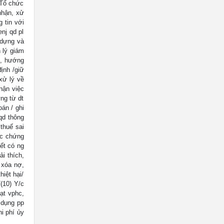
 Tổ chức
nhận, xử
 tin với
nj qd pl
 dựng và
 lý giám
ợ, hướng
định /giữ
xử lý về
nhận việc
ng từ dt
án / ghi
qd thông
 thuế sai
các chứng
kết có ng
i thích,
 xóa nợ,
hiệt hại/
(10) Y/c
ạt vphc,
 dụng pp
hi phí ủy