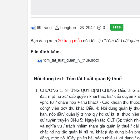
Free
69 trang
hongtran
2942
0
Bạn đang xem
20 trang mẫu
của tài liệu
"Tóm tắt Luật quản 
File đính kèm:
tom_tat_luat_quan_ly_thue.docx
Nội dung text: Tóm tắt Luật quản lý thuế
CHƯƠNG 1: NHỮNG QUY ĐỊNH CHUNG Điều 3: Giải thích 
đất, mặt nước/ cấp quyền khai thác ks/ cấp quyền kha
vphc từ / chậm nộp + thu khác/ - Các khoản thu thuộc n
công/ viện trợ/ thu khác Điều 4: Nội dung quản lý th
hạn, nộp dần/ quản lý tt nnt/ qly hd ct/ kt, tt, thực h
qt/ tuyên truyền ĐIều 5: Nguyên tắc QLT (5): trách n
và nghĩa vụ / trách nhiệm tham gia quản lý thuế / cải
chất hd ng tắc quản lý rủi ro, khác)/ áp dụng biện p
đồng, móc nối /Gây phiền hà, sách nhiễu / lợi dụng / c