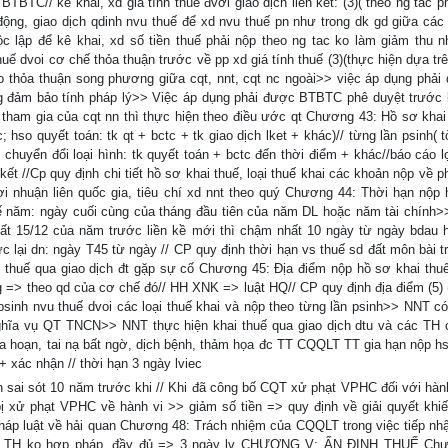
BTBTC// kê khai, xd giá tính thuế đvới giao dịch liên kết: (3)( theo ng tắc p
động, giao dịch qdinh nvu thuế để xd nvu thuế pn như trong dk gd giữa các
ộc lập để kê khai, xd số tiền thuế phải nộp theo ng tac ko làm giảm thu n
huế dvoi cơ chế thỏa thuận trước về pp xd giá tính thuế (3)(thực hiện dựa tr
o thỏa thuận song phương giữa cqt, nnt, cqt nc ngoài>> việc áp dụng phải 
ng đảm bảo tính pháp lý>> Việc áp dụng phải được BTBTC phê duyệt trước 
tham gia của cqt nn thì thực hiện theo điều ước qt Chương 43: Hồ sơ khai 
; hso quyết toán: tk qt + bctc + tk giao dịch lket + khác)// từng lần psinh( 
 chuyển đổi loại hình: tk quyết toán + bctc đến thời điểm + khác//báo cáo l
kết //Cp quy định chi tiết hồ sơ khai thuế, loại thuế khai các khoản nộp về ph
lợi nhuận liên quốc gia, tiêu chí xd nnt theo quý Chương 44: Thời hạn nộp 
uế năm: ngày cuối cùng của tháng đầu tiên của năm DL hoặc năm tài chính
t 15/12 của năm trước liền kề mới thì chậm nhất 10 ngày từ ngày bdau h
c lại dn: ngày T45 từ ngày // CP quy định thời hạn vs thuế sd đất môn bài t
thuế qua giao dịch đt gặp sự cố Chương 45: Địa điểm nộp hồ sơ khai thu
ông => theo qd của cơ chế đó// HH XNK => luật HQ// CP quy định địa điểm (5)
sinh nvu thuế dvoi các loại thuế khai và nộp theo từng lần psinh>> NNT có
ghĩa vụ QT TNCN>> NNT thực hiện khai thuế qua giao dịch dtu và các TH c
hỏa hoạn, tai nạ bất ngờ, dịch bệnh, thảm họa đc TT CQQLT TT gia hạn nộp hs
+ xác nhận // thời hạn 3 ngày lviec
n sai sót 10 năm trước khi // Khi đã công bố CQT xử phạt VPHC đối với hành
bị xử phạt VPHC về hành vi >> giảm số tiền => quy định về giải quyết khiế
Pháp luật về hải quan Chương 48: Trách nhiệm của CQQLT trong việc tiếp nh
nhận, TH ko hợp pháp, đầy đủ => 3 ngày lv CHƯƠNG V: ẤN ĐỊNH THUẾ Ch