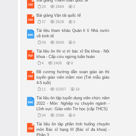
Bài giảng Thanh toán quốc tế
20
2684
2
Bài giảng Vận tải quốc tế
37
2628
3
Tài liệu tham khảo Quản lí lí Nhà nước
về kinh tế
59
3040
0
Tài liệu ôn thi vị trí bác sĩ Đa khoa - Nội
khoa - Cấp cứu ngừng tuần hoàn
4
2406
0
Đề cương hướng dẫn soạn giáo án thi
tuyển giáo viên mầm non (Trẻ mẫu giáo
4-5 tuổi)
11
31057
18
Tài liệu ôn tập tuyển dụng viên chức năm
2022 - Môn: Nghiệp vụ chuyên ngành -
Lĩnh vực: Giáo viên Tin học (cấp THCS)
34
2596
0
Tài liệu ôn tập phần tình huống chuyên
môn Bác sĩ hạng III (Bác sĩ đa khoa) -
Phần 3