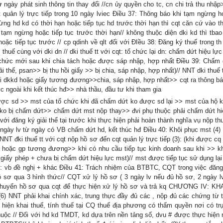
từ ngày phát sinh thông tin thay đổi //cn ủy quyền cho tc, cn chi trả thu nhậ
t quản lý trực tiếp trong 10 ngày lviec Điều 37: Thông báo khi tạm ngừng h
gừng hd kd có thời hạn hoặc tiếp tục hd trước thời hạn thì cqt căn cứ vào t
t tạm ngừng hoặc tiếp tục trước thời hạn// không thuộc diện dki kd thì tbao
ặc tiếp tục trước // cp qdinh về qlt đối với ĐIều 38: Đăng ký thuế trong th
 thuế cùng với dki dn // dki thuế tt với cqt: tổ chức lại dn: chấm dứt hiệu lự
ổ chức mới sau khi chia tách hoặc được sáp nhập, hợp nhất Điều 39: Chấm 
i thể, psan>> bị thu hồi giấy >> bị chia, sáp nhập, hợp nhất)// NNT dki thuế 
ồi dkkd hoặc giấy tương đương>>chia, sáp nhập, hợp nhất>> cqt ra thông bá
c ngoài khi kết thúc hđ>> nhà thầu, đầu tư khi tham gia
được sd >> mst của tổ chức khi đã chấm dứt ko được sd lại >> mst của hộ k
 ko bị chấm dứt>> chấm dứt mst nộp thay>> đvi phụ thuộc phải chấm dứt hiệ
ới đăng ký giải thể tại trước khi thực hiện phải hoàn thành nghĩa vụ nộp th
0 ngày lv từ ngày có VB chấm dứt hd, kết thúc hđ Điều 40: Khôi phục mst (4)
NNT đki thuế tt với cqt nộp hồ sơ đến cqt quản lý trực tiếp (3): (khi được c
 hoặc gp tương đương>> khi có nhu cầu tiếp tục kinh doanh sau khi >> kh
 giấy phép + chưa bị chấm dứt hiệu lực mst)// mst được tiếp tục sử dụng lại
hị: vb đề nghị + khác Điều 41: Trách nhiệm của BTBTC, CQT trong việc đăng
ồ sơ qua 3 hình thức// CQT xử lý hồ sơ ( 3 ngày lv nếu đủ hồ sơ, 2 ngày l
sơ chuyển hồ sơ qua cqt để thực hiện xử lý hồ sơ và trả kq CHƯƠNG IV: K
6) NNT phải khai chính xác, trung thực đầy đủ các , nộp đủ các chứng từ tài
 hiện khai thuế, tính thuế tại CQ thuế địa phương có thẩm quyền nơi có tr
thuộc // Đối với hd kd TMDT, kd dựa trên nền tảng số, dvu # được thực hiện 