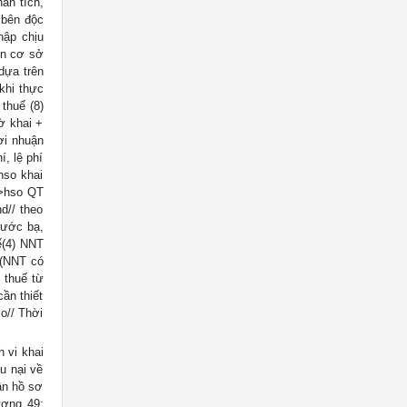
hân tích,
 bên độc
hập chịu
ên cơ sở
dựa trên
khi thực
thuế (8)
tờ khai +
ợi nhuận
í, lệ phí
hso khai
>>hso QT
d// theo
rước bạ,
ế(4) NNT
 (NNT có
 thuế từ
ần thiết
o// Thời
 vi khai
u nại về
ận hồ sơ
ương 49: