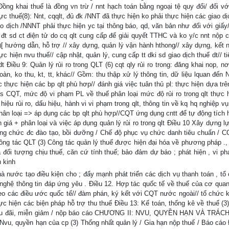
Đồng khai thuế là đồng vn trừ / nnt hạch toán bằng ngoại tệ quy đổi/ đối vớ
ực thuế(8): Nnt, cqqlt, đủ đk /NNT đã thực hiện ko phải thực hiện các giao d
ao dịch /NNNT phải thực hiện yc tại thông báo, qd, văn bản như đối với giấy
ừ đt sd ct điện tử do cq qlt cung cấp để giải quyết TTHC và ko y/c nnt nộp 
)[ hướng dẫn, hỗ trợ // xây dựng, quản lý vận hành hthong// xây dựng, kết n
ực hiện nvu thuế// cập nhật, quản lý, cung cấp tt dki sd giao dịch thuế dt// t
t Điều 9: Quản lý rủi ro trong QLT (6) cqt qly rủi ro trong: đăng khai nop, 
hoàn, ko thu, kt, tt, khác// Gồm: thu thập xử lý thông tin, dữ liệu lquan đến
ức thực hiện các bp qlt phù hơp// đánh giá việc tuân thủ pl: thực hiện dựa tr
h vs CQT, mức độ vi phạm PL về thuế phân loại mức độ rủi ro trong qlt thực 
hiệu rủi ro, dấu hiệu, hành vi vi phạm trong qlt, thông tin về kq hq nghiệp 
hân loại => áp dụng các bp qlt phù hợp//CQT ứng dụng cntt để tự động tích 
 giá + phân loại và việc áp dụng quản lý rủi ro trong qlt Điều 10 Xây dựng 
ông chức đc đào tạo, bồi dưỡng / Chế độ phục vụ chức danh tiêu chuẩn / 
công tác QLT (3) Công tác quản lý thuế được hiện đại hóa về phương pháp .,
ả đối tượng chịu thuế, căn cứ tính thuế; bảo đảm dự báo ; phát hiện , vi p
n kinh
à nước tạo điều kiện cho ; đẩy mạnh phát triển các dịch vụ thanh toán , tổ 
nghệ thông tin đáp ứng yêu . Điều 12. Hợp tác quốc tế về thuế của cơ quan
 các điều ước quốc tế// đàm phán, ký kết với CQT nước ngoài// tổ chức k
ực hiện các biện pháp hỗ trợ thu thuế Điều 13: Kế toán, thống kê về thuế (
ược ưu đãi, miễn giảm / nộp báo cáo CHƯƠNG II: NVU, QUYỀN HẠN VÀ TRÁ
quyền hạn của cp (3) Thống nhất quản lý / Gia hạn nộp thuế / Báo cáo 