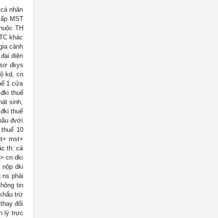
 cá nhân
 cấp MST
thuộc TH
 TC khác
gia cảnh
đại diện
 sơ dkys
hộ kd, cn
hế 1 cửa
đki thuế
át sinh,
 đki thuế
hầu đvới
 thuế 10
nt+ mst+
c th: cá
> cn dki
 nộp dki
 ns phải
hông tin
 khẩu trừ
thay đổi
n lý trực