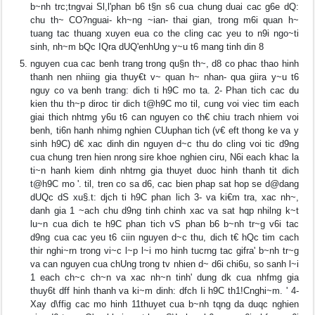
b~nh trc;tngvai Sl,l'phan b6 t§n s6 cua chung duai cac g6e dQ:
chu th~ CO?nguai- kh~ng ~ian- thai gian, trong m6i quan h~
tuang tac thuang xuyen eua co the cling cac yeu to n9i ngo~ti
sinh, nh~m bQc IQra dUQ'enhUng y~u t6 mang tinh din 8
nguyen cua cac benh trang trong qu§n th~, d8 co phac thao hinh
thanh nen nhiing gia thuy€t v~ quan h~ nhan- qua giira y~u t6
nguy co va benh trang: dich ti h9C mo ta. 2- Phan tich cac du
kien thu th~p diroc tir dich t@h9C mo til, cung voi viec tim each
giai thich nhtmg y6u t6 can nguyen co th€ chiu trach nhiem voi
benh, ti6n hanh nhimg nghien CUuphan tich (v€ eft thong ke va y
sinh h9C) d€ xac dinh din nguyen d~c thu do cling voi tic d9ng
cua chung tren hien nrong sire khoe nghien ciru, N6i each khac la
ti~n hanh kiem dinh nhtrng gia thuyet duoc hinh thanh tit dich
t@h9C mo '. til, tren co sa d6, cac bien phap sat hop se d@dang
dUQc dS xu§.t: djch ti h9C phan lich 3- va ki€m tra, xac nh~,
danh gia 1 ~ach chu d9ng tinh chinh xac va sat hqp nhilng k~t
lu~n cua dich te h9C phan tich vS phan b6 b~nh tr~g v6i tac
d9ng cua cac yeu t6 ciin nguyen d~c thu, dich t€ hQc tim cach
thir nghi~rn trong vi~c l~p l~i mo hinh tucrng tac gifra' b~nh tr~g
va can nguyen cua chUng trong tv nhien d~ d6i chi6u, so sanh l~i
1 each ch~c ch~n va xac nh~n tinh' dung dk cua nhfmg gia
thuy6t dff hinh thanh va ki~m dinh: dfch Ii h9C th1!Cnghi~m. ' 4-
Xay d\ffig cac mo hinh 11thuyet cua b~nh tqng da duqc nghien