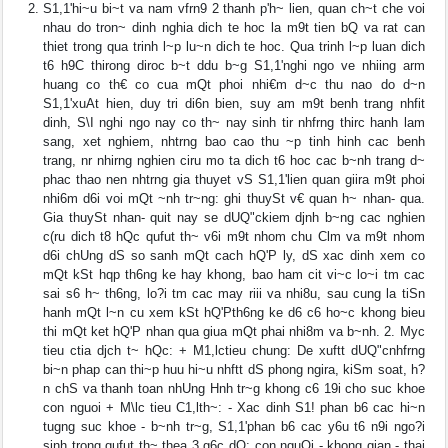
S1,1'hi~u bi~t va nam vfrn9 2 thanh p'h~ lien, quan ch~t che voi
nhau do tron~ dinh nghia dich te hoc la m9t tien bQ va rat can
thiet trong qua trinh l~p lu~n dich te hoc. Qua trinh l~p luan dich
t6 h9C thirong diroc b~t ddu b~g S1,1'nghi ngo ve nhiing arm
huang co th€ co cua mQt phoi nhi€m d~c thu nao do d~n
S1,1'xuAt hien, duy tri di6n bien, suy am m9t benh trang nhfit
dinh, S\I nghi ngo nay co th~ nay sinh tir nhfrng thirc hanh lam
sang, xet nghiem, nhtrng bao cao thu ~p tinh hinh cac benh
trang, nr nhirng nghien ciru mo ta dich t6 hoc cac b~nh trang d~
phac thao nen nhtrng gia thuyet vS S1,1'lien quan giira m9t phoi
nhi6m d6i voi mQt ~nh tr~ng: ghi thuySt v€ quan h~ nhan- qua.
Gia thuySt nhan- quit nay se dUQ"ckiem djnh b~ng cac nghien
c(ru dich t8 hQc qufut th~ v6i m9t nhom chu Clm va m9t nhom
d6i chUng dS so sanh mQt cach hQ'P ly, dS xac dinh xem co
mQt kSt hqp th6ng ke hay khong, bao ham cit vi~c lo~i tm cac
sai s6 h~ th6ng, lo?i tm cac may riii va nhi8u, sau cung la tiSn
hanh mQt l~n cu xem kSt hQ'Pth6ng ke d6 c6 ho~c khong bieu
thi mQt ket hQ'P nhan qua giua mQt phai nhi8m va b~nh. 2. Myc
tieu ctia djch t~ hQc: + M1,lctieu chung: De xuftt dUQ"cnhfrng
bi~n phap can thi~p huu hi~u nhftt dS phong ngira, kiSm soat, h?
n chS va thanh toan nhUng Hnh tr~g khong c6 19i cho suc khoe
con nguoi + M\lc tieu C1,lth~: - Xac dinh S1! phan b6 cac hi~n
tugng suc khoe - b~nh tr~g, S1,1'phan b6 cac y6u t6 n9i ngo?i
sinh trong qufut th~ thea 3 g6c dQ: con nguOi - khong gian - thai