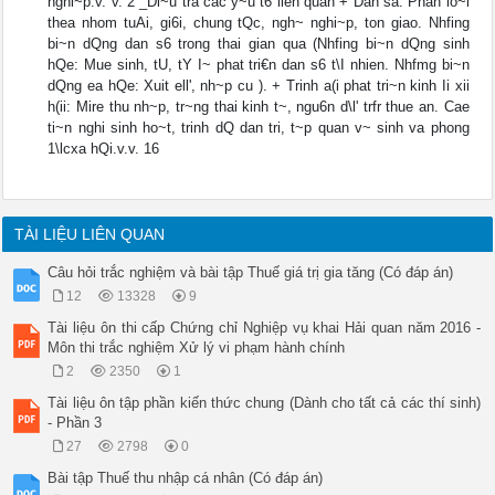
nghi~p.v. v. 2 _Di~u tra cac y~u t6 lien quan + Dan sa: Phan lo~i
thea nhom tuAi, gi6i, chung tQc, ngh~ nghi~p, ton giao. Nhfing
bi~n dQng dan s6 trong thai gian qua (Nhfing bi~n dQng sinh
hQe: Mue sinh, tU, tY I~ phat tri€n dan s6 t\I nhien. Nhfmg bi~n
dQng ea hQe: Xuit ell', nh~p cu ). + Trinh a(i phat tri~n kinh Ii xii
h(ii: Mire thu nh~p, tr~ng thai kinh t~, ngu6n d\l' trfr thue an. Cae
ti~n nghi sinh ho~t, trinh dQ dan tri, t~p quan v~ sinh va phong
1\lcxa hQi.v.v. 16
TÀI LIỆU LIÊN QUAN
Câu hỏi trắc nghiệm và bài tập Thuế giá trị gia tăng (Có đáp án)
12
13328
9
Tài liệu ôn thi cấp Chứng chỉ Nghiệp vụ khai Hải quan năm 2016 -
Môn thi trắc nghiệm Xử lý vi phạm hành chính
2
2350
1
Tài liệu ôn tập phần kiến thức chung (Dành cho tất cả các thí sinh)
- Phần 3
27
2798
0
Bài tập Thuế thu nhập cá nhân (Có đáp án)