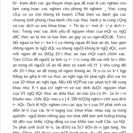
th~ kiem dinh cac gia thuyet nhan qua d€ xuat ill cac nghien ciru
lam sang hoac cac nghien ctru phong thi nghiem _ Viec cung
c§.p co so cho nhimg k€ hoach 1?hat trien va danh gia cac
chuong trinh phong chua benh cho cac thuc hanh y te cong cQng
va cac dich vu sire khoe khac. + Thi du v~ mot d~ c~p dich t~
hoc: Trong viec xac dinh y€u t6 nguyen nhan cua mQt vu ngQ
d9C thirc an la tim ra loai thirc an gay ra vu nge>dQCd6. Tnrcc
h€t nguoi ta hoi c~ ke t~t ca nhirng nguai d\I bua an do, bao gam
nhfrng ngum bi ngQ dQc va nhung nguOi khong bi ngQ dQc, xem
m5i ngum dil su d\ll1g 10~i thuc an nao mQt cach chinh xac.
Tren CO'so d6 ngu01 ta tinh cy l~ t~n cong d6i vai m6i lo~i thlrc
an trong s6 nguOi c6 an r6i dem so sanh v6i tY 1~tAn cong d6i
v6i 10~i thuc an d6 trong s6 ngum khong an. N~u co sv k~t hgp
th6ng ke gifra b~nh va thuc an nghi nga thi phai nghi dSn vai tro
cua 10~ithue an nghi nga. N€u k€t hQ'Pvai cac phan tich b6 xung
khac nhu: K~t qua xct nghi~m se xac dinh duQ'c nguyen nhan
cua V\l ngQ dQc thuc an dola thuc an nao (va co th~ 1a lo~i vi
khuAn nao, chAt dQc nao.v.v.) 4. D8i ttrQ1lg nghicn cthI eua dich
t~ hQc: Dich t€ hQc nghien ciru cac quy lu~t cua SI! phat sinh va
di6n bi~n cua cac hi~n tugng suc khoe khac nhau xay ra trong
quAnth~ nguCritren nhfrng quy mo nhat diM lam anh hu6ng khong
t6t d€n suc kh6e cQng d6ng va sue kh6e san xudt Clla :xa hQi.
Sv phat sinh (xu!t hi~n, tai diSn) va Sl,l' diSn bi~n (gia tang, thu
http, ll}itan, k€t thuc) eua mQt b~nh tr~g, du y6'i quy mo nilO