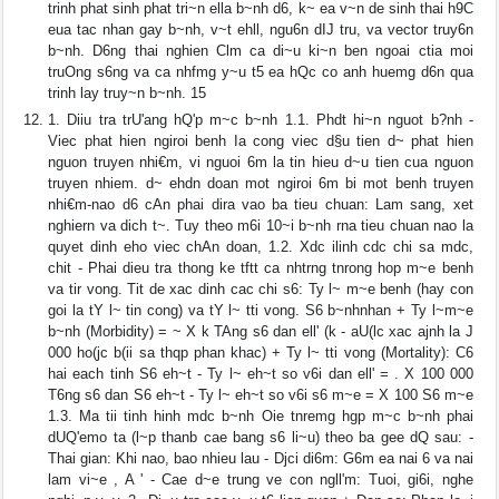
trinh phat sinh phat tri~n ella b~nh d6, k~ ea v~n de sinh thai h9C
eua tac nhan gay b~nh, v~t ehll, ngu6n dIJ tru, va vector truy6n
b~nh. D6ng thai nghien Clm ca di~u ki~n ben ngoai ctia moi
truOng s6ng va ca nhfmg y~u t5 ea hQc co anh huemg d6n qua
trinh lay truy~n b~nh. 15
1. Diiu tra trU'ang hQ'p m~c b~nh 1.1. Phdt hi~n nguot b?nh -
Viec phat hien ngiroi benh Ia cong viec d§u tien d~ phat hien
nguon truyen nhi€m, vi nguoi 6m la tin hieu d~u tien cua nguon
truyen nhiem. d~ ehdn doan mot ngiroi 6m bi mot benh truyen
nhi€m-nao d6 cAn phai dira vao ba tieu chuan: Lam sang, xet
nghiern va dich t~. Tuy theo m6i 10~i b~nh rna tieu chuan nao la
quyet dinh eho viec chAn doan, 1.2. Xdc ilinh cdc chi sa mdc,
chit - Phai dieu tra thong ke tftt ca nhtrng tnrong hop m~e benh
va tir vong. Tit de xac dinh cac chi s6: Ty l~ m~e benh (hay con
goi la tY l~ tin cong) va tY l~ tti vong. S6 b~nhnhan + Ty l~m~e
b~nh (Morbidity) = ~ X k TAng s6 dan ell' (k - aU(lc xac ajnh la J
000 ho(jc b(ii sa thqp phan khac) + Ty l~ tti vong (Mortality): C6
hai each tinh S6 eh~t - Ty l~ eh~t so v6i dan ell' = . X 100 000
T6ng s6 dan S6 eh~t - Ty l~ eh~t so v6i s6 m~e = X 100 S6 m~e
1.3. Ma tii tinh hinh mdc b~nh Oie tnremg hgp m~c b~nh phai
dUQ'emo ta (l~p thanb cae bang s6 li~u) theo ba gee dQ sau: -
Thai gian: Khi nao, bao nhieu lau - Djci di6m: G6m ea nai 6 va nai
lam vi~e , A ' - Cae d~e trung ve con ngll'm: Tuoi, gi6i, nghe