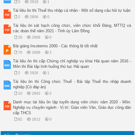
5
2918
1
Tài liệu ôn thi Thuế thu nhập cá nhân - Một số dạng câu hỏi tự luận
2
2806
0
Tài liệu ôn sát hạch công chức, viên chức khối Đảng, MTTQ và
các đoàn thể năm 2021 - Tỉnh ủy Lâm Đồng
20
2908
0
Bài giảng Incoterms 2000 - Các thông lệ tốt nhất
70
2688
2
Tài liệu ôn thi cấp Chứng chỉ nghiệp vụ khai Hải quan năm 2016 -
Môn thi Bài tập tình huống thủ tục Hải quan
2
2926
1
Tài liệu ôn thi Công chức Thuế - Bài tập Thuế thu nhập doanh
nghiệp (Có đáp án)
10
2802
2
Danh mục tài liệu ôn tập tuyển dụng viên chức năm 2020 - Môn:
Nghiệp vụ chuyên ngành - Vị trí: Giáo viên Văn, Giáo dục công dân
cấp THCS
82
2612
0