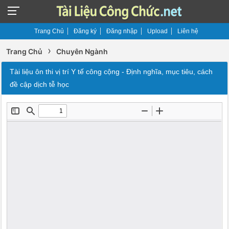
Trang Chủ
Đăng ký
Đăng nhập
Upload
Liên hệ
›
Trang Chủ
Chuyên Ngành
Tài liệu ôn thi vị trí Y tế công cộng - Định nghĩa, mục tiêu, cách
đề cập dịch tễ học