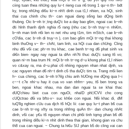
ciing tuan thea nhUng quy lu~t rieng cua n6 trong 1 qu~n th~ bdt
ky, trong nhUng di6u ki~n nh!t dinh cua t1,l nhien, xa hQi, sinh
thai cua chinh chu th~ can nguai dang s6ng lao dQng binh
thubng. Oic b~nh tr:;tng duQ'c ke a day bao g6m, ngoai cac b~nh
dti hlnh thanh djnh nghia r5 rang (nhu cac b~nh truy~n nhi€m,
b~nh man tinh n6i len ro net nhu ung t1m, tim mStch, cae b~nh
cO'dia, cac b~nh di truy~n ), con bao g6m mQi tr~ng thai khong
binh thuOng v~ th~ chAt, tam linh, xa hQi cua dan chUng. Cling
nhu d6i v6i cac ph~m tru khac, cae benh tr~ng d6 phat sinh va
di€n bien- ngay nay nguai ta dAn nh?ti thuc duQ'c sang t6 vo;
quan ni~m baa trurn Hi: mQi b~nh tr~ng d~u khong phai t1,l nhien
vo c&xay ra, rna d~u.phai c6 nhiing nguyen nhan nhat djnh, va
cac nguyen nhan d6 nh~t dinh c6 tha duQ'c tim ra. Trang m6i lien
h~ cua chimg, cac b~nh tr?ilg chiu anh hUOng me dQng qua l~i
c~~t c?e nhi~u hay it cua vo van nhfrn~ yeu, t6 ben trong va
ben, ngoai khac nhau, ma dan dan nguai ta se khai thac
dUQ'chieu biet cua con nguOi, nhaID phl;lCV\l cho cong
cUQctrao d6i va bfto·v~ suc kh6e con nguai. N6i khac di, dM
tuQ'llg nghien cUu cua djch t6 hQc Iii: cae quy lu~t phan b6 cua
cae b~nh tr~ng xfty ra trong nhfrng quAn th~ dan chung nhAt
dinh, v6i cac y€u t6 nguyen nhan chi ph6i tinh tqmg phan b6 d6
trong nhiing di8u ki~n nhit dinh thea thai gian, khong gian va chu
th8 cua can nguai. ~ Chung ta hi€u SlJ phan b5 do cling vai can