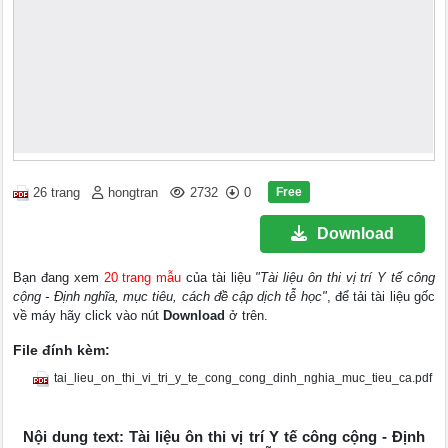
Free
26 trang
hongtran
2732
0
Download
Bạn đang xem
20 trang mẫu
của tài liệu
"Tài liệu ôn thi vị trí Y tế công
cộng - Định nghĩa, mục tiêu, cách đề cập dịch tễ học"
, để tải tài liệu gốc
về máy hãy click vào nút
Download
ở trên.
File đính kèm:
tai_lieu_on_thi_vi_tri_y_te_cong_cong_dinh_nghia_muc_tieu_ca.pdf
Nội dung text: Tài liệu ôn thi vị trí Y tế công cộng - Định