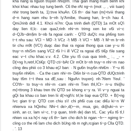
kha nang la nguon truyen nhi@m. Thai gian mang mam benh khi
khoi khac nhau tuy tung benh. C6 the rAt ng~n (mot .,. , viii tuan)
nhir trong benh ta, 1):trve khuAn. C6 th~ dai han (m(>tviii thang
d~n hang nam nhu b~nh Iy'Amibe, thuang han, b~ch hau 4.
QmiJrinb didl 4.1. Khcii ni?m: Qua trinh dieh (QTD) 1a mOt sQ'i
day lien tl,lc· cae quaJ;rinh nhi~m trimg xen ke v6i vi~c
d~QJb~dm§m b~nb fa ngoai canh: - QTD duQ'c rna ph6ng tom
t~t nhu sau: VCl ~ MD -'t VCz -'t MB -'t VCl ~ MB -'t M~m b~nh
tir chu m9t (VC!) duqc dao thai ra ngoai thong qua cae y~u t6
truy~n nhiSm sang VC2 r6i l~i ill VC2 ra ngoai dS ti€p t\le sang
eac v~t chu khac.v.v. 4.2. Clte yiu t5 cua qua trinh._ :., _- +
D(>ng h,retrl,ICti€p: QTD cti~bAt Clr mOt b~nh truy~n nhi~m nao
cling deu phiii co 3 khau e(J ban: · N gu6n truy6n nhi€m · Y~u t6
truy6n nhi€m. · Ca the cam nhi~m- Di6n bi~n cua-QTD dUQctrinh
bay t6m t~t thea sa dE,sau : NguAn truyen). nh·?tlem YeuI. '
CO'th~ to truy~n nhi~m ·cam nhi~m Tren thl,ICt~ n~u thi@u
m(>ttrong 3 khau tren thi QTD se khong x~y ra. Vi v~y nguai ta
gQi ba khau co ban tren Iii d(>ngl\!c trl,le tiap eua QTD. + B(>ng
Ivc gian ti~p: QTD con chiu s\! chi ph6i cua cac di€u ki~n W
nhienva xa hQinhu: Nhi~t de>,d(>~m, mua, gio, di@uki~n v~
sinh, an cr, lam vi~c, t~p quan, trinh de) dan trL. Cac y€u t6 tl,I
nhien va xa h(>i nay c6 th~ lam cho dich bi ngan ~h~~ ngirng tr~
cling co the n6 lam cho dich bUng nb m ngh,rcgian ti~p Clla QTD.
. '. 13