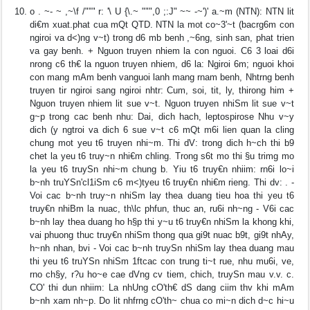
o . ~- ~ ,~\f /""" r: '\ U {\.~ """,0 ;:J" ~~ -~')' a.~m (NTN): NTN lit
di€m xuat.phat cua mQt QTD. NTN la mot co~3'~t (bacrg6m con
ngiroi va d<)ng v~t) trong d6 mb benh ,~6ng, sinh san, phat trien
va gay benh. + Nguon truyen nhiem la con nguoi. C6 3 loai d6i
nrong c6 th€ la nguon truyen nhiem, d6 la: Ngiroi 6m; nguoi khoi
con mang mAm benh vanguoi lanh mang rnam benh, Nhtrng benh
truyen tir ngiroi sang ngiroi nhtr: Cum, soi, tit, ly, thirong him +
Nguon truyen nhiem lit sue v~t. Nguon truyen nhiSm lit sue v~t
g~p trong cac benh nhu: Dai, dich hach, leptospirose Nhu v~y
dich (y ngtroi va dich 6 sue v~t c6 mQt m6i lien quan la cling
chung mot yeu t6 truyen nhi~m. Thi dV: trong dich h~ch thi b9
chet la yeu t6 truy~n nhi€m chling. Trong s6t mo thi §u trimg mo
la yeu t6 truySn nhi~m chung b. Yiu t6 truy€n nhiim: rn6i lo~i
b~nh truYSn'cl1iSm c6 m<)tyeu t6 truy€n nhi€m rieng. Thi dv: . -
Voi cac b~nh truy~n nhiSm lay thea duang tieu hoa thi yeu t6
truy€n nhiBm la nuac, th\lc phfun, thuc an, ru6i nh~ng - V6i cac
b~nh lay thea duang ho h§p thi y~u t6 truy€n nhiSm la khong khi,
vai phuong thuc truy€n nhiSm thong qua gi9t nuac b9t, gi9t nhAy,
h~nh nhan, bvi - Voi cac b~nh truySn nhiSm lay thea duang mau
thi yeu t6 truYSn nhiSm 1ftcac con trung ti~t rue, nhu mu6i, ve,
rno ch§y, r?u ho~e cae dVng cv tiem, chich, truySn mau v.v. c.
CO' thi dun nhiim: La nhUng cO'th€ dS dang ciim thv khi mAm
b~nh xam nh~p. Do lit nhfrng cO'th~ chua co mi~n dich d~c hi~u