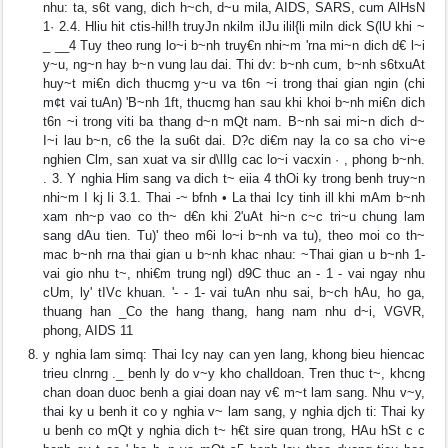
nhu: ta, s6t vang, dich h~ch, d~u mila, AIDS, SARS, cum AlHsN
1· 2.4. Hliu hit ctis-hil!h truyJn nkilm ilJu ilil{li miln dick S(lU khi ~
_ __4 Tuy theo rung lo~i b~nh truy€n nhi~m 'rna mi~n dich d€ l~i
y~u, ng~n hay b~n vung lau dai. Thi dv: b~nh cum, b~nh s6txuAt
huy~t mi€n dich thucmg y~u va t6n ~i trong thai gian ngin (chi
m¢t vai tuAn) 'B~nh 1ft, thucmg han sau khi khoi b~nh mi€n dich
t6n ~i trong viti ba thang d~n mQt nam. B~nh sai mi~n dich d~
I~i lau b~n, c6 the la su6t dai. D?c di€m nay la co sa cho vi~e
nghien Clm, san xuat va sir d\lIlg cac lo~i vacxin · , phong b~nh.
. 3. Y nghia Him sang va dich t~ eiia 4 thOi ky trong benh truy~n
nhi~m I kj Ii 3.1. Thai -~ bfnh • La thai Icy tinh ill khi mAm b~nh
xam nh~p vao co th~ d€n khi 2'uAt hi~n c~c tri~u chung lam
sang dAu tien. Tu)' theo m6i lo~i b~nh va tu), theo moi co th~
mac b~nh rna thai gian u b~nh khac nhau: ~Thai gian u b~nh 1-
vai gio nhu t~, nhi€m trung ngl) d9C thuc an - 1 - vai ngay nhu
cUm, ly' tIVc khuan. '- - 1- vai tuAn nhu sai, b~ch hAu, ho ga,
thuang han _Co the hang thang, hang nam nhu d~i, VGVR,
phong, AIDS 11
y nghia lam simq: Thai Icy nay can yen lang, khong bieu hiencac
trieu clnrng ._ benh ly do v~y kho challdoan. Tren thuc t~, khcng
chan doan duoc benh a giai doan nay v€ m~t lam sang. Nhu v~y,
thai ky u benh it co y nghia v~ lam sang, y nghia djch ti: Thai ky
u benh co mQt y nghia dich t~ h€t sire quan trong, HAu hSt c c