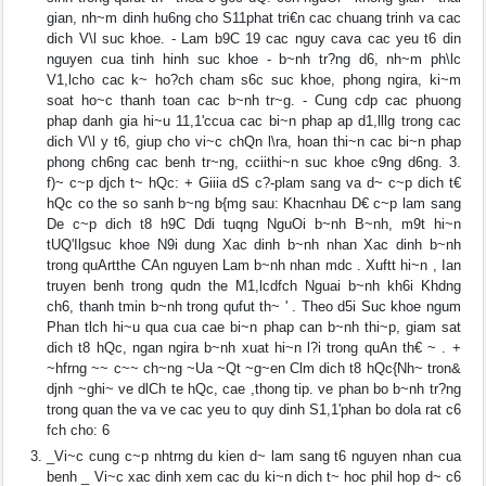
gian, nh~m dinh hu6ng cho S11phat tri€n cac chuang trinh va cac
dich V\l suc khoe. - Lam b9C 19 cac nguy cava cac yeu t6 din
nguyen cua tinh hinh suc khoe - b~nh tr?ng d6, nh~m ph\lc
V1,lcho cac k~ ho?ch cham s6c suc khoe, phong ngira, ki~m
soat ho~c thanh toan cac b~nh tr~g. - Cung cdp cac phuong
phap danh gia hi~u 11,1'ccua cac bi~n phap ap d1,lllg trong cac
dich V\l y t6, giup cho vi~c chQn l\ra, hoan thi~n cac bi~n phap
phong ch6ng cac benh tr~ng, cciithi~n suc khoe c9ng d6ng. 3.
f)~ c~p djch t~ hQc: + Giiia dS c?-plam sang va d~ c~p dich t€
hQc co the so sanh b~ng b{mg sau: Khacnhau D€ c~p lam sang
De c~p dich t8 h9C Ddi tuqng NguOi b~nh B~nh, m9t hi~n
tUQ'Ilgsuc khoe N9i dung Xac dinh b~nh nhan Xac dinh b~nh
trong quArtthe CAn nguyen Lam b~nh nhan mdc . Xuftt hi~n , Ian
truyen benh trong qudn the M1,lcdfch Nguai b~nh kh6i Khdng
ch6, thanh tmin b~nh trong qufut th~ ' . Theo d5i Suc khoe ngum
Phan tlch hi~u qua cua cae bi~n phap can b~nh thi~p, giam sat
dich t8 hQc, ngan ngira b~nh xuat hi~n l?i trong quAn th€ ~ . +
~hfrng ~~ c~~ ch~ng ~Ua ~Qt ~g~en Clm dich t8 hQc{Nh~ tron&
djnh ~ghi~ ve dlCh te hQc, cae ,thong tip. ve phan bo b~nh tr?ng
trong quan the va ve cac yeu to quy dinh S1,1'phan bo dola rat c6
fch cho: 6
_Vi~c cung c~p nhtrng du kien d~ lam sang t6 nguyen nhan cua
benh _ Vi~c xac dinh xem cac du ki~n dich t~ hoc phil hop d~ c6