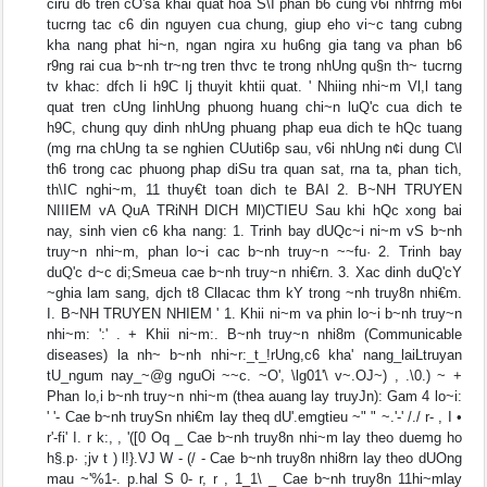
ciru d6 tren cO'sa khai quat hoa S\I phan b6 cung v6i nhfrng m6i
tucrng tac c6 din nguyen cua chung, giup eho vi~c tang cubng
kha nang phat hi~n, ngan ngira xu hu6ng gia tang va phan b6
r9ng rai cua b~nh tr~ng tren thvc te trong nhUng qu§n th~ tucrng
tv khac: dfch Ii h9C Ij thuyit khtii quat. ' Nhiing nhi~m Vl,l tang
quat tren cUng IinhUng phuong huang chi~n luQ'c cua dich te
h9C, chung quy dinh nhUng phuang phap eua dich te hQc tuang
(mg rna chUng ta se nghien CUuti6p sau, v6i nhUng n¢i dung C\l
th6 trong cac phuong phap diSu tra quan sat, rna ta, phan tich,
th\IC nghi~m, 11 thuy€t toan dich te BAI 2. B~NH TRUYEN
NIIIEM vA QuA TRiNH DICH Ml)CTIEU Sau khi hQc xong bai
nay, sinh vien c6 kha nang: 1. Trinh bay dUQc~i ni~m vS b~nh
truy~n nhi~m, phan lo~i cac b~nh truy~n ~~fu· 2. Trinh bay
duQ'c d~c di;Smeua cae b~nh truy~n nhi€rn. 3. Xac dinh duQ'cY
~ghia lam sang, djch t8 Cllacac thm kY trong ~nh truy8n nhi€m.
I. B~NH TRUYEN NHIEM ' 1. Khii ni~m va phin lo~i b~nh truy~n
nhi~m: ':' . + Khii ni~m:. B~nh truy~n nhi8m (Communicable
diseases) la nh~ b~nh nhi~r:_t_!rUng,c6 kha' nang_laiLtruyan
tU_ngum nay_~@g nguOi ~~c. ~O', \lg01'\ v~.OJ~) , .\0.) ~ +
Phan lo,i b~nh truy~n nhi~m (thea auang lay truyJn): Gam 4 lo~i:
' '- Cae b~nh truySn nhi€m lay theq dU'.emgtieu ~" " ~.'-' /./ r- , I •
r'-fi' I. r k:, , '([0 Oq _ Cae b~nh truy8n nhi~m lay theo duemg ho
h§.p· ;jv t ) l!}.VJ W - (/ - Cae b~nh truy8n nhi8rn lay theo dUOng
mau ~'%1-. p.hal S 0- r, r , 1_1\ _ Cae b~nh truy8n 11hi~mlay