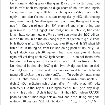
Con nguai ~ kh6ng gian - thai gian. f)~ co th~ tra 1m dugc cau
hoi la mQt b~nh tr<;lngnao do dugc pharr b6 nhu th~ nao, nghla
1a sg milc b~nh nay xuflt hi~n a nhiIng ai? (gi6itinh nao, ngh~
nghi~p nao, dan t"c nao ), a dau (vimg dia Iy nflO, dia phuong
nao, nuac nao ), VaGthai gian nao (nam nao, thang nilO, ngay
nao ). . Cae yiu t6 quy ainh S¥, phan b6 cac bf_nh trr,lng bao
g6m m9i y~u t6' nQi ngol;li sinh thuQc nhi~u lInh v~c, ban chAt
khac nhau, co arm huang d@n sg mAt can b~ng sinh h9C d6i vai
m"t co th8 khi~n co the do khong duy tri dUQ'etinh tr~g suc khoe
binh thuOng nfra. Nghien CUu cac y~u t6 quy dinh S\I phari b6
tAn s6 b~llh tre;tng do, xem t<;lisao co sg phan b6 nhu v~y, ~oi
ly giilj duQ'c cae y@ut6 nguyen nhan ho~c cae y~u t6 {'hong
ngira d6i voi timg b~nh trC;lllgnh,Atdinh· . . . a ca hai thanh ph!n
tren deu c6 lien quan ch~t che d~n tfin s6 milc va tAn s6 ch~t.
Noi khac di la phai dinh hrQ'Ilg de hi~n tU<lrig sue ldioe do du6i
'cac d<;lngs5 tuy~t d6i, do d.~m chinh xac va du6i cac d<;lngs6
tuang d6i .d~J:,p .the so s{m~duQ'c. . :' Tu tru6c d~n nay, cimg
v6i SlJ. phat trien cu~ dich.t~ h99. da co n4i6u dinh nghla vS
dich.t€ hQc, m6i.dinh nghla danh dflu m"t hu6e phat tri€n ella
dich tS h9C a thai R:y d6. Diuh nghia dich t€ h9C gAp. day duqc
chu y nhiSu nhftt: Dich ti h9C Ia m(jt khoa h(/c nghien CU'USlf
phan bJ tdn s6 mac hoijc chit a6i v6'i 'cae b?nh' 'tr~ng cimg vm
nhitngyiu t6 quy dinh S1! phlin bJ do. .'. . . . .' '. ;; .!:;. l .ii.' !'," 5