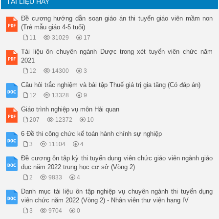
TÀI LIỆU HAY
Đề cương hướng dẫn soạn giáo án thi tuyển giáo viên mầm non
(Trẻ mẫu giáo 4-5 tuổi)
11
31029
17
Tài liệu ôn chuyên ngành Dược trong xét tuyển viên chức năm
2021
12
14300
3
Câu hỏi trắc nghiệm và bài tập Thuế giá trị gia tăng (Có đáp án)
12
13328
9
Giáo trình nghiệp vụ môn Hải quan
207
12372
10
6 Đề thi công chức kế toán hành chính sự nghiệp
3
11104
4
Đề cương ôn tập kỳ thi tuyển dụng viên chức giáo viên ngành giáo
dục năm 2022 trung học cơ sở (Vòng 2)
2
9833
4
Danh mục tài liệu ôn tập nghiệp vụ chuyên ngành thi tuyển dụng
viên chức năm 2022 (Vòng 2) - Nhân viên thư viện hạng IV
3
9704
0