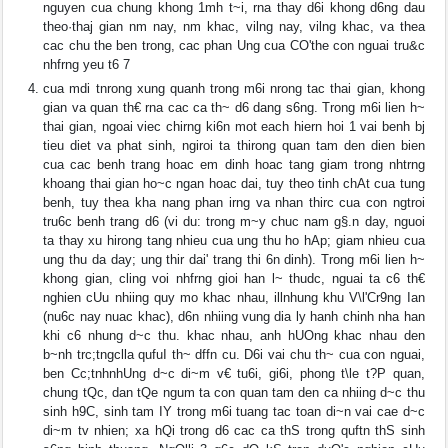
nguyen cua chung khong 1mh t~i, rna thay d6i khong d6ng dau
theo·thaj gian nm nay, nm khac, vilng nay, vilng khac, va thea
cac chu the ben trong, cac phan Ung cua CO'the con nguai tru&c
nhfrng yeu t6 7
cua mdi tnrong xung quanh trong m6i nrong tac thai gian, khong
gian va quan th€ rna cac ca th~ d6 dang s6ng. Trong m6i lien h~
thai gian, ngoai viec chirng ki6n mot each hiern hoi 1 vai benh bj
tieu diet va phat sinh, ngiroi ta thirong quan tam den dien bien
cua cac benh trang hoac em dinh hoac tang giam trong nhtrng
khoang thai gian ho~c ngan hoac dai, tuy theo tinh chAt cua tung
benh, tuy thea kha nang phan irng va nhan thirc cua con ngtroi
tru6c benh trang d6 (vi du: trong m~y chuc nam g§.n day, nguoi
ta thay xu hirong tang nhieu cua ung thu ho hAp; giam nhieu cua
ung thu da day; ung thir dai' trang thi 6n dinh). Trong m6i lien h~
khong gian, cling voi nhfrng gioi han l~ thudc, nguai ta c6 th€
nghien cUu nhiing quy mo khac nhau, illnhung khu V\l'Cr9ng Ian
(nu6c nay nuac khac), d6n nhiing vung dia ly hanh chinh nha han
khi c6 nhung d~c thu. khac nhau, anh hUOng khac nhau den
b~nh trc;tngclla qufuI th~ dffn cu. D6i vai chu th~ cua con nguai,
ben Cc;tnhnhUng d~c di~m v€ tu6i, gi6i, phong t\le t?P quan,
chung tQc, dan tQe ngum ta con quan tam den ca nhiing d~c thu
sinh h9C, sinh tam IY trong m6i tuang tac toan di~n vai cae d~c
di~m tv nhien; xa hQi trong d6 cac ca thS trong quftn thS sinh