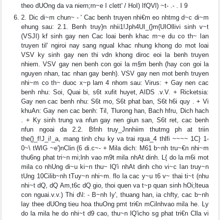
theo dUOng da va niern;rn~e I clett' / HoI) IfQVl) ~t- .- . I 9
2. Dic di~m chun~ - ' Cac benh truyen nhi€m eo nhtmg d~c di~m
ehung sau: 2.1. Benh truy}n nhii1!Jph4UI_(}m{UIOllivi sinh v~t
(VSJI) kf sinh gay nen Cac loai benh khac m~e du co th~ Ian
truyen til' ngiroi nay sang ngual khac nhung khong do mot loai
VSV ky sinh gay nen thi vdn khong diroc eoi la benh truyen
nhiem. VSV gay nen benh con goi la m§m benh (hay con goi la
nguyen nhan, tac nhan gay benh). VSV gay nen mot benh truyen
nhi~m co th~ duoc x~p lam 4 nhom sau: Virus: + Gay nen cac
benh nhu: Soi, Quai bi, s6t xufit huyet, AIDS .v.V. + Ricketsia:
Gay nen cac benh nhu: S6t mo, S6t phat ban, S6t h6i quy . + Vi
khuAn: Gay nen cac benh: Til, Tlurong han, Bach hfru, Dich hach
. + Ky sinh trung va nfun gay nen giun san, S6t ret, cac benh
nfun ngoai da 2.2. Bfnh truy_Jnnhiim thutmg ph at triin
the(}_f!J_i!_a, mang tinh chu ky va trai rqua_4 thlfi ~~~~ 1C} 1-
0~\ tWIG ~e')nClin (6 di.c~- + Mila dich: M61 b~nh tru~€n nhi~m
thu6ng phat tri~n mi;lnh vao m9t mila nhAt dinh. L{ do la m6i mot
mila co nhUng di~u ki~n thu~ lQ'i nhAt dinh cho vi~c Ian truy~n
tUng 10Cilib~nh tTuy~n nhi~m. flo la cac y~u t6 v~ thai ti~t (nhu
nhi~t dQ, dQ Am,t6c dQ gio, thoi quen va t~p quan sinh hOi;lteua
con nguai.v.v.) Thi d\l: - B~nh Iy', thuang han, ia chfty, cac b~nh
lay thee dUOng tieu hoa thuOng pmt tri€n mCilnhvao mila he. Ly
do la mila he do nhi~t d9 cao, thu~n lQ'icho sg phat tri€n Clla vi