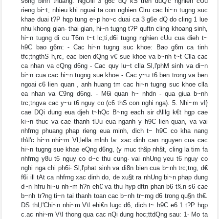
s6ng binh thuang. NgOlli 3 g6c dQ kS tren duQ'c nghien cUu
rieng bi~t, nhieu khi nguai ta con nghien Clru cac hi~n tugng suc
khae duai t?P hqp tung e~p ho~c duai ca 3 g6e dQ do cling 1 lue
nhu khong gian- thai gian, hi~n tugng t?P quftn cling khoang sinh,
hi~n tugng di cu T6m t~t lc;ti,d6i tugng nghien cUu cua dieh t~
h9C bao g6m: - Cac hi~n tugng suc khoe: Bao g6m ca tinh
tfc;tngthS h,rc, eac bien dQng v€ sue khoe va b~nh t~t Clla cac
ca nhan va cQng d6ng - Cac quy lu~t clla Sl,l'phM sinh va di~n
bi~n cua cac hi~n tugng sue khoe - Cac y~u t6 ben trong va ben
ngoai c6 lien quan , anh huang tm cac hi~n tugng suc khoe clla
ea nhan va C9ng d6ng. - M6i quan h~ nhdn - qua giua b~nh
trc;tngva cac y~u t6 nguy co (c6 thS con nghi nga). 5. Nhi~m vI}
cae DQi dung eua djeh t~hQc B~ng each sir d\lllg k€t hgp cae
ki~n thuc va cae thanh tlJu eua nganh y h9C lien quan, va vai
nhfrng phuang phap rieng eua minh, dich t~ h9C co kha nang
th\l'c hi~n nhi~m Vl,lella mlnh Ia: xac dinh can nguyen cua cac
hi~n tugng sue khae eQng d6ng, (y muc th§p nh§t, cling la tim fa
nhfrng y8u t6 nguy co d~c thu cung· vai nhUng yeu t6 nguy co
nghi nga chi ph6i· Sl,l'phat sinh va di8n bien cua b~nh trc;tng, d€
f6i ill tAt ca nhfrng xac dinh do, de xu§t ra nhUng bi~n phap dung
d~n hfru hi~u nh~m h?n eh€ va thu hyp dftn phan b6 t§.n s6 cae
b~nh tr?ng ti~n tai thanh toan cac b~nh tr~mg d6 trong qu§n th€.
DS thl,l'Chi~n nhi~m V\l ehi€n lugc d6, dich t~ h9C e6 1 t?P hqp
c.ac nhi~m V\l thong qua cac nQi dung hoc;ttdQng sau: 1- Mo ta