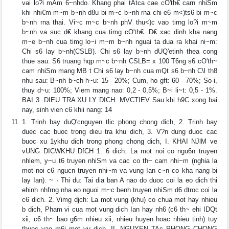
vai lo?i mAm 6~nhdo. Khang phai tAtca cae cO'th€ carn nhiSm
khi nhi€m m~m b~nh d8u bi m~c b~nh rna chi e6 m<)ts6 bi m~c
b~nh rna thai. Vi~c m~c b~nh phV thu<)c vao tirng lo?i m~m
b~nh va suc d€ khang cua timg cO'th€. D€ xac dinh kha nang
m~e b~nh cua timg lo~i m~m b~nh nguai ta dua ra khai ni~m:
Chi s6 lay b~nh(CSLB). Chi s6 lay b~nh dUQ'etinh thea cong
thue sau: S6 truang hqp m~c b~nh CSLB= x 100 T6ng s6 cO'th~
cam nhiSm mang MB t Chi s6 lay b~nh cua mQt s6 b~nh C\l th8
nhu sau: B~nh b~ch h~u: 15 - 20%; Cum, ho gft: 60 - 70%; So-i,
thuy d~u: 100%; Viem mang nao: 0,2 - 0,5%; B~i li~t: 0,5 - 1%.
BAI 3. DIEU TRA XU LY DICH. MVCTIEV Sau khi h9C xong bai
nay, sinh vien c6 khii nang: 14
1. Trinh bay duQ'cnguyen tlic phong chong dich, 2. Trinh bay
duec cac buoc trong dieu tra khu dich, 3. V?n dung duoc cac
buoc xu 1ykhu dich trong phong chong dich, I. KHAI NJlM ve
vUNG DICWKHU DfCH 1. 6 dich: La mot noi co ngu6n truyen
nhlem, y~u t6 truyen nhiSm va cac co th~ cam nhi~m (nghia la
mot noi c6 ngucn truyen nhi~m va vung Ian c~n co kha nang bi
lay Ian). ~ · Thi du: Tai dia ban A nao do duoc coi la eo dich thi
ehinh nhfrng nha eo nguoi m~c benh truyen nhiSm d6 dtroc coi la
c6 dich. 2. Vimg djch: La mot vung (khu) co chua mot hay nhieu
b dich, Pham vi cua mot vung dich Ian hay nh6 (c6 th~ ehi IDQt
xii, c6 th~ bao g6m nhieu xii, nhieu huyen hoac nhieu tinh) tuy
thuoc vao m6i mot vu dich. II. NGUYEN TAc PHONG CHONG