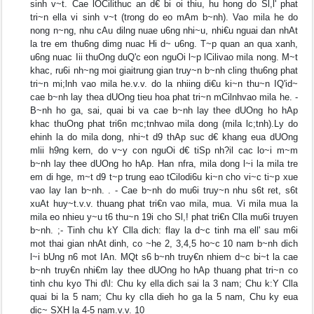
sinh v~t. Cae lOCilithuc an d€ bi oi thiu, hu hong do Sl,l' phat
tri~n ella vi sinh v~t (trong do eo mAm b~nh). Vao mila he do
nong n~ng, nhu cAu dilng nuae u6ng nhi~u, nhi€u nguai dan nhAt
la tre em thu6ng dimg nuac Hi d~ u6ng. T~p quan an qua xanh,
u6ng nuac Iii thuOng duQ'c eon nguOi l~p lCilivao mila nong. M~t
khac, ru6i nh~ng moi giaitrung gian truy~n b~nh cling thu6ng phat
tri~n mi;lnh vao mila he.v.v. do la nhiing di€u ki~n thu~n IQ'id~
cae b~nh lay thea dUOng tieu hoa phat tri~n mCilnhvao mila he. -
B~nh ho ga, sai, quai bi va cae b~nh lay thee dUOng ho hAp
khac thuOng phat tri6n mc;tnhvao mila dong (mila lc;tnh).Ly do
ehinh la do mila dong, nhi~t d9 thAp suc d€ khang eua dUOng
mlii h9ng kern, do v~y con nguOi d€ tiSp nh?il cac lo~i m~m
b~nh lay thee dUOng ho hAp. Han nfra, mila dong l~i la mila tre
em di hge, m~t d9 t~p trung eao tCilodi6u ki~n cho vi~c ti~p xue
vao lay Ian b~nh. . - Cae b~nh do mu6i truy~n nhu s6t ret, s6t
xuAt huy~t.v.v. thuang phat tri€n vao mila, mua. Vi mila mua la
mila eo nhieu y~u t6 thu~n 19i cho Sl,! phat tri€n Clla mu6i truyen
b~nh. ;- Tinh chu kY Clla dich: flay la d~c tinh rna ell' sau m6i
mot thai gian nhAt dinh, co ~he 2, 3,4,5 ho~c 10 nam b~nh dich
l~i bUng n6 mot IAn. MQt s6 b~nh truy€n nhiem d~c bi~t la cae
b~nh truy€n nhi€m lay thee dUOng ho hAp thuang phat tri~n co
tinh chu kyo Thi d\l: Chu ky ella dich sai la 3 nam; Chu k:Y Clla
quai bi la 5 nam; Chu ky clla dieh ho ga la 5 nam, Chu ky eua
dic~ SXH la 4-5 nam.v.v. 10