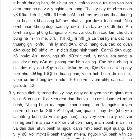
a b~nh thuang han, dAu hi~u ho rii thftnh can a tre nho vao ban
dem trong ho ga,v.v. y nghia lam sang: Thai ky nay d~ ch~n doan
y3:Kftia djch tl: ,M9t s6 b~nh nhM la nhfrn~ b~nh iay thea duemg
tieu hoa co kha nang lal' m~ nhat a giai do~n toan phat. Neu
b~nh nhan khong dugc cach ly, di~u trf va tay u~tri~t d6 thi mAm
b~nh se giai ph6ng fa ngoai 6 ~t va vo; doc tlnh cao lam cho dich
bung na m~nh me. 3.4. Thill k!_!!!i hf!!._h La thai ky rna cac tan
thuang ghii phftu ~nh ly mdt dAn, chuc nang cua cac co quan
dAn dugc h6i ph\lc, mi~n dich dugc hinh thanh. Co th6 dAn dugc
h6i ph\lc: An _ngon, ngu t6t, dO'm~t moL. y nghia lam sang: a
giai do~n nay cAn d~ phong cac bi~n chling. Cac bi~n chung a
giai:do~ miy co th€ g~p do: - Mfun b~nh, dQc t6 cua chUng gay
nen nhu: thUng fUQtdo thuang han, viem tinh hoim do quai bi,
viem co tim trong b~ch hdu - B9i nhi~m: viem ph6i sau sai, ho
ga, cUm 12
y nghia dich ti; trong thoi ky nay, nguy co truyen nhi~m giarn d~n
va cu6i cung mdt di ~~n d~n dao thai va tieu di~t duoc h~t mfun
benh, Nhimg benh rna ngiroi khoi khong con 1a ngu6n truyen
nhi~m nfra d6 la: S6t xuAt huyet, soi, quai bi, thuy d~u (chu y~u
la nhfmg benh do vi rut gay nen), Tuy v~y e~n hru y d6i voi
nhirng benh rna sau khi khoi vful con mang mam benh man tinh
va dao thai mfun benh ra ngoai canh m(>t each ngiit quang. Do
v~y d6i voi m(>ts6 benh truyen nhiem, nguoi kh6i benh v§n co