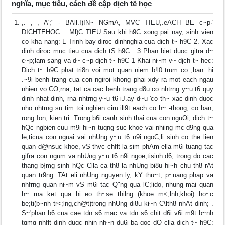
nghĩa, mục tiêu, cách đề cập dịch tễ học
,. , , A';" - BAll.I)IN~ NGmA, MVC TIEU,.eACH BE c~p·'
DICHTEHOC. . Ml)C TIEU Sau khi h9C xong pai nay, sinh vien
co kha nang: L Trinh bay diroc dinhnghia cua dich t~ h9C 2. Xac
dinh diroc muc tieu cua dich tS h9C . 3 Phan biet duoc gitra d~
c~p;lam sang va d~ c~p djch t~ h9C 1 Khai ni~m v~ djch t~ hec:
Dich t~ h9C phat tri8n voi mot quan niem b!l0 trum co ,ban. hi
.~9i benh trang cua con ngiroi khong phai xdy ra mot each ngau
nhien vo CO,rna, tat ca cac benh trang d8u co nhtrng y~u t6 quy
dinh nhat dinh, rna nhtrng y~u t6 iJ.ay d~u 'co th~ xac dinh duoc
nho nhtrng su tim toi nghien ciru ill9t each co h~ -thong, co ban,
rong Ion, kien tri. Trong b6i canh sinh thai cua con nguOi, dich t~
hQc ngbien cuu m9i hi~n tuqng suc khoe vai nhiing mc d9ng qua
le;ticua con nguai vai nhUng y~u t6 n9i ngoC;li sinh co the lien
quan d@nsuc khoe, vS thvc chflt la sim phAm ella m6i tuang tac
gifra con ngum va nhUng y~u t6 n9i ngoe;tisinh d6, trong do cac
thang b{mg sinh hQc Clla ca th8 la nhUng bi8u hi~h chu th8 rAt
quan tr9ng. TAt eli nhUng nguyen ly, kY thu~t, p~uang phap va
nhfrng quan ni~m vS m6i tac Q"ng qua lC;lido, nhung mai quan
h~ rna ket qua hi eo th~se thilng (khoe m<;lnh,khoi) ho~c
be;ti(b~nh tr<;lng,ch@t)trong nhUng di8u ki~n C\lth8 nhAt dinh; .
S~'phan b6 cua cae tdn s6 mac va tdn s6 chit d6i v6i m9t b~nh
tqmg nhflt dinh duqc nhin nh~n du6i ba goc dQ clla dich t~ h9C: