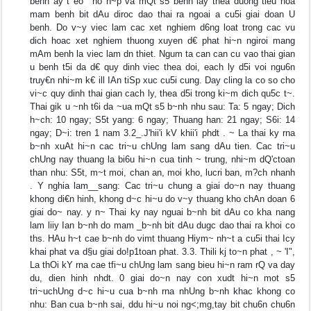
benh ay t eo ' ho h~p va mQt s5 benh lay thea duong tieu hoa
mam benh bit dAu diroc dao thai ra ngoai a cu5i giai doan U
benh. Do v~y viec lam cac xet nghiem d6ng loat trong cac vu
dich hoac xet nghiem thuong xuyen d€ phat hi~n ngiroi mang
mAm benh la viec lam dn thiet. Ngum ta can can cu vao thai gian
u benh t5i da d€ quy dinh viec thea doi, each ly d5i voi ngu6n
truy€n nhi~m k€ ill IAn tiSp xuc cu5i cung. Day cling la co so cho
vi~c quy dinh thai gian cach ly, thea d5i trong ki~m dich qu5c t~.
Thai gik u ~nh t6i da ~ua mQt s5 b~nh nhu sau: Ta: 5 ngay; Dich
h~ch: 10 ngay; S5t yang: 6 ngay; Thuang han: 21 ngay; S6i: 14
ngay; D~i: tren 1 nam 3.2_.J'hii'i kV khii'i phdt . ~ La thai ky rna
b~nh xuAt hi~n cac tri~u chUng lam sang dAu tien. Cac tri~u
chUng nay thuang la bi6u hi~n cua tinh ~ trung, nhi~m dQ'ctoan
than nhu: S5t, m~t moi, chan an, moi kho, lucri ban, m?ch nhanh
. Y nghia lam__sang: Cac tri~u chung a giai do~n nay thuang
khong di€n hinh, khong d~c hi~u do v~y thuang kho chAn doan 6
giai do~ nay. y n~ Thai ky nay nguai b~nh bit dAu co kha nang
lam liiy Ian b~nh do mam _b~nh bit dAu dugc dao thai ra khoi co
ths. HAu h~t cae b~nh do vimt thuang Hiym~ nh~t a cu5i thai Icy
khai phat va d§u giai do!p1toan phat. 3.3. Thili kj to~n phat , ~ 'I",
La thOi kY rna cae tfi~u chUng lam sang bieu hi~n ram rQ va day
du, dien hinh nhdt. 0 giai do~n nay con xudt hi~n mot s5
tri~uchUng d~c hi~u cua b~nh rna nhUng b~nh khac khong co
nhu: Ban cua b~nh sai, ddu hi~u noi ng<;mg,tay bit chu6n chu6n