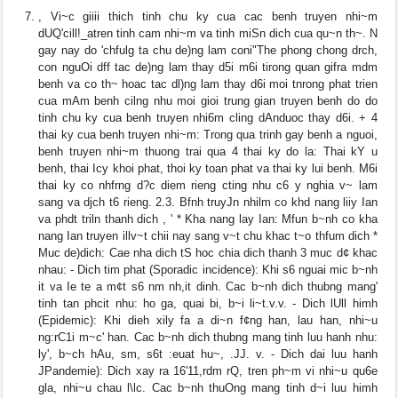
, Vi~c giiii thich tinh chu ky cua cac benh truyen nhi~m
dUQ'cill!_atren tinh cam nhi~m va tinh miSn dich cua qu~n th~. N
gay nay do 'chfulg ta chu de)ng lam coni"The phong chong drch,
con nguOi dff tac de)ng lam thay d5i m6i tirong quan gifra mdm
benh va co th~ hoac tac dl)ng lam thay d6i moi tnrong phat trien
cua mAm benh cilng nhu moi gioi trung gian truyen benh do do
tinh chu ky cua benh truyen nhi6m cling dAnduoc thay d6i. + 4
thai ky cua benh truyen nhi~m: Trong qua trinh gay benh a nguoi,
benh truyen nhi~m thuong trai qua 4 thai ky do la: Thai kY u
benh, thai Icy khoi phat, thoi ky toan phat va thai ky lui benh. M6i
thai ky co nhfrng d?c diem rieng cting nhu c6 y nghia v~ lam
sang va djch t6 rieng. 2.3. Bfnh truyJn nhilm co khd nang liiy Ian
va phdt triln thanh dich , ' * Kha nang lay Ian: Mfun b~nh co kha
nang Ian truyen illv~t chii nay sang v~t chu khac t~o thfum dich *
Muc de)dich: Cae nha dich tS hoc chia dich thanh 3 muc d¢ khac
nhau: - Dich tim phat (Sporadic incidence): Khi s6 nguai mic b~nh
it va Ie te a m¢t s6 nm nh,it dinh. Cac b~nh dich thubng mang'
tinh tan phcit nhu: ho ga, quai bi, b~i li~t.v.v. - Dich lUll himh
(Epidemic): Khi dieh xily fa a di~n f¢ng han, lau han, nhi~u
ng:rC1i m~c' han. Cac b~nh dich thubng mang tinh luu hanh nhu:
ly', b~ch hAu, sm, s6t :euat hu~, .JJ. v. - Dich dai luu hanh
JPandemie): Dich xay ra 16'11,rdm rQ, tren ph~m vi nhi~u qu6e
gla, nhi~u chau l\lc. Cac b~nh thuOng mang tinh d~i luu himh