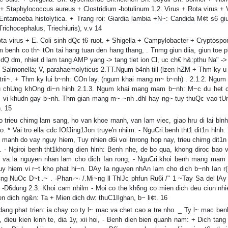
+ Staphylococcus aureus + Clostridium -botulinum 1.2. Virus + Rota virus + 
: Entamoeba histolytica. + Trang roi: Giardia lambia +N~: Candida M¢t s6 gi
Trichocephalus, Triechiuris), v.v 14
ta virus + E. Coli sinh dQc t6 ruot. + Shigella + Campylobacter + Cryptospor
benh co th~ tOn tai hang tuan den hang thang, . Tnmg giun diia, giun toe ph
n dQ dm, nhiet d lam tang AMP yang -> tang tiet ion Cl, uc ch€ h&:pthu Na" ->
Salmonella; V, parahaemolyticus 2.TT.Ngum b4nh till (lzen hZM + Thm ky u
r&:trii~. + Thm ky lui b~nh: COn lay. (ngum khai mang m~ b~nh) . 2.1.2. Ngum
i~u chUng khOng di~n hinh 2.1.3. Ngum khai mang mam b~nh: M~c du het c
m vi khudn gay b~nh. Thm gian mang m~ ~nh .dhl hay ng~ tuy thuQc vao tU
n. 15
rieu chimg lam sang, ho van khoe rnanh, van lam viec, giao hru di lai blnh 
 * Vai tro ella cdc IOfJing1Jon truye'n nhilm: - NguCri.benh tht1 dit1n hlnh:
 manh do vay nguy hiem, Tuy nhien d6i voi tnrong hop nay, trieu chimg dit1n 
u. - Ngiroi benh tht1khong dien hlnh: Benh nhe, de bo qua, khong diroc bao 
m va la nguyen nhan lam cho dich Ian rong, - NguCri.khoi benh mang mam
y hiem vi r~t kho phat hi~n. DAy Ia nguyen nhAn lam cho dich b~nh Ian r(
¢ng NuOc D~t .~ . ·Phan·~· /.Mi~ng ll ThlJc phfun Ru6i /" 1 ~Tay Sa del lAy
6i -D6dung 2.3. Khoi cam nhilm - Moi co the kh6ng co mien dich deu ciun nhi
n dich ng&n: Ta + Mien dich dw: thuC1Ilghan, b~ li¢t. 16
ang phat trien: ia chay co ty l~ mac va chet cao a tre nho. _ Ty l~ mac ben
dieu kien kinh te, dia 1y, xii hoi, - Benh dien bien quanh nam: + Dich tang