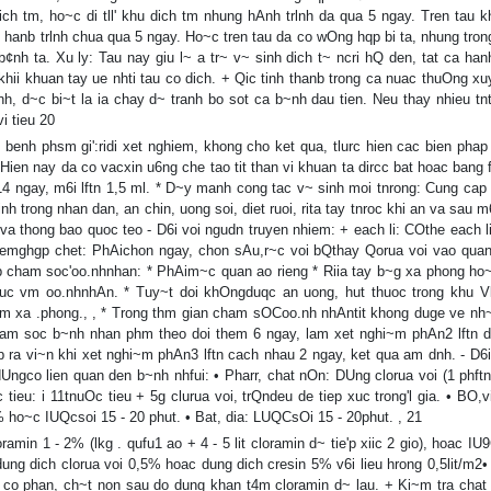
dich tm, ho~c di tll' khu dich tm nhung hAnh trlnh da qua 5 ngay. Tren tau 
, hanb trlnh chua qua 5 ngay. Ho~c tren tau da co wOng hqp bi ta, nhung tro
¢nh ta. Xu ly: Tau nay giu l~ a tr~ v~ sinh dich t~ ncri hQ den, tat ca han
 khii khuan tay ue nhti tau co dich. + Qic tinh thanb trong ca nuac thuOng x
h, d~c bi~t la ia chay d~ tranh bo sot ca b~nh dau tien. Neu thay nhieu tn
i tieu 20
y benh phsm gi':ridi xet nghiem, khong cho ket qua, tlurc hien cac bien phap
Hien nay da co vacxin u6ng che tao tit than vi khuan ta dircc bat hoac bang 
4 ngay, m6i lftn 1,5 ml. * D~y manh cong tac v~ sinh moi tnrong: Cung cap
nh trong nhan dan, an chin, uong soi, diet ruoi, rita tay tnroc khi an va sau m6
va thong bao quoc teo - D6i voi ngudn truyen nhiem: + each li: COthe each li
 trUemghgp chet: PhAichon ngay, chon sAu,r~c voi bQthay Qorua voi vao quan
ep cham soc'oo.nhnhan: * PhAim~c quan ao rieng * Riia tay b~g xa phong ho
 xuc vm oo.nhnhAn. * Tuy~t doi khOngduqc an uong, hut thuoc trong khu V
vm xa .phong., , * Trong thm gian cham sOCoo.nh nhAntit khong duge ve nh~
ham soc b~nh nhan phm theo doi them 6 ngay, lam xet nghi~m phAn2 lftn 
ep ra vi~n khi xet nghi~m phAn3 lftn cach nhau 2 ngay, ket qua am dnh. - D6
o dUngco lien quan den b~nh nhfui: • Pharr, chat nOn: DUng clorua voi (1 phf
 tieu: i 11tnuOc tieu + 5g clurua voi, trQndeu de tiep xuc trong'l gia. • BO,v
ho~c IUQcsoi 15 - 20 phut. • Bat, dia: LUQCsOi 15 - 20phut. , 21
oramin 1 - 2% (lkg . qufu1 ao + 4 - 5 lit cloramin d~ tie'p xiic 2 gio), hoac IU
ung dich clorua voi 0,5% hoac dung dich cresin 5% v6i lieu hrong 0,5lit/m2•
o phan, ch~t non sau do dung khan t4m cloramin d~ lau. + Ki~m tra chat