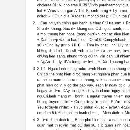
cholerae 01; V. cholerae 0139 Vibrio parahaemolyticus 
liet + Virus viern gan A 1.3. Kj sinh trimg + Ly amip
ngiroi: • + Giun dila (Ascarislumbricoides); + Giun toe (
_ Can nguyen chinh gay benh ia chay C:J tre ern: + Ro
Sire d~ khang: Suc d~ khang cao C:J ngoai canh, mam 
a moi truong ben ngoai (trong d&:t)khi co cac dieu kie
+ Xam nh~p vao te bao bieu mO ruQt: Campylobacter; 
s6 khOng lay (trlr b~i li~t). + Thm ky phat ~nh: Lliy 
kh6ng diln hinh: Da s6 ~nh bieu hi~n a th~ nh~, tr
chUng lam sang, nhung trong cO th~v!n can lUll nhie
+ NgAn: Tit, ly, tIVc trimg, b~ li~t. , + Dai: Thucmg ha
2.1.4. Nguai lanh mang mdm b~nh Hoan toan khong co t
Chi co the phat hien diroc bang xet nghiem phan cua ho.
rat nhieu mam benh ra moi tnrong, vi khuan co d~c hrc
phat hien do v~y co the bao vay, each ly ngay tit d~
Iingay tir d~u. DAy Ia ngu6n truyen nhiem nguy hie
nguCri.lanh mang m~ b¢nh: la ngu6n truyen nhiem ngu
Dilling truyen nhilm ~ Ca che'truye'n nhilm: PhAn - mi
Yeu to'truyln nhilm: - ThlJc phfun -Nuac -TaybAn -Ru
em dum 5 tu6i de nhiem b¢nh nh~t. , - Mien dich: + Mie
3. I)~c diem dich te _ Benh pho bien nhat a cac nuoc d
quan mat thiet vm mat dQ dan s6, t~p quan sinh hoat, 