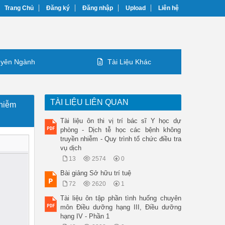
Trang Chủ
Đăng ký
Đăng nhập
Upload
Liên hệ
yên Ngành
Tài Liệu Khác
TÀI LIỆU LIÊN QUAN
nhiễm
Tài liệu ôn thi vị trí bác sĩ Y học dự
phòng - Dịch tễ học các bệnh không
truyền nhiễm - Quy trình tổ chức điều tra
vụ dịch
13
2574
0
Bài giảng Sở hữu trí tuệ
72
2620
1
Tài liệu ôn tập phần tình huống chuyên
môn Điều dưỡng hạng III, Điều dưỡng
hạng IV - Phần 1