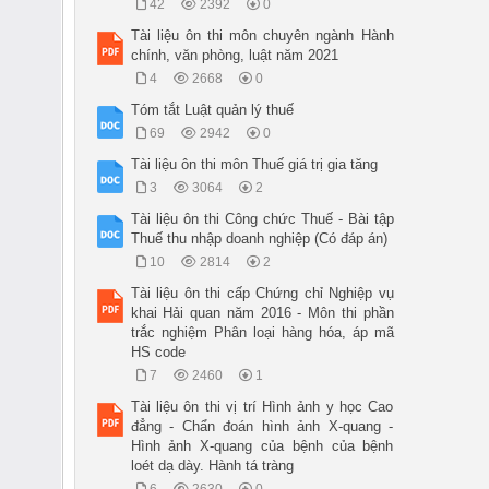
42
2392
0
Tài liệu ôn thi môn chuyên ngành Hành
chính, văn phòng, luật năm 2021
4
2668
0
Tóm tắt Luật quản lý thuế
69
2942
0
Tài liệu ôn thi môn Thuế giá trị gia tăng
3
3064
2
Tài liệu ôn thi Công chức Thuế - Bài tập
Thuế thu nhập doanh nghiệp (Có đáp án)
10
2814
2
Tài liệu ôn thi cấp Chứng chỉ Nghiệp vụ
khai Hải quan năm 2016 - Môn thi phần
trắc nghiệm Phân loại hàng hóa, áp mã
HS code
7
2460
1
Tài liệu ôn thi vị trí Hình ảnh y học Cao
đẳng - Chẩn đoán hình ảnh X-quang -
Hình ảnh X-quang của bệnh của bệnh
loét dạ dày. Hành tá tràng