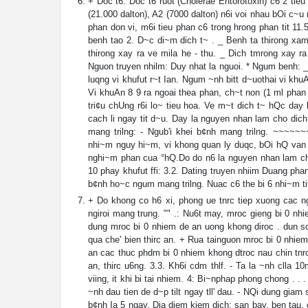
+ Doc t6: Doc t6 ruot (Cholerae Entorotoxin) c6 2 tie
(21.000 dalton), A2 (7000 dalton) n6i voi nhau bOi c~u 
phan don vi, m6i tieu phan c6 trong hrong phan tit 11
benh tao 2. D~c di~m dich t~ . _ Benh ta thirong xam
thirong xay ra ve mila he - thu. _ Dich tmrong xay ra
Nguon truyen nhilm: Duy nhat la nguoi. * Ngum benh: 
luqng vi khufut r~t Ian. Ngum ~nh bitt d~uothai vi khu
Vi khuAn 8 9 ra ngoai thea phan, ch~t non (1 ml phan 
tri¢u chUng r6i lo~ tieu hoa. Ve m~t dich t~ hQc day
cach li ngay tit d~u. Day la nguyen nhan lam cho dic
mang trilng: - Ngub'i khei b¢nh mang trilng. ~~~
nhi~m nguy hi~m, vi khong quan ly duqc, bOi hQ van k
nghi~m phan cua °hQ.Do do n6 la nguyen nhan lam cho
10 phay khufut ffi: 3.2. Dating truyen nhiim Duang p
b¢nh ho~c ngum mang trilng. Nuac c6 the bi 6 nhi~m ti
+ Do khong co h6 xi, phong ue tnrc tiep xuong cac n
ngiroi mang trung. "" .: Nu6t may, mroc gieng bi 0 
dung mroc bi 0 nhiem de an uong khong diroc . dun s
qua che' bien thirc an. + Rua tainguon mroc bi 0 nhi
an cac thuc phdm bi 0 nhiem khong dtroc nau chin tnr
an, thirc u6ng. 3.3. Kh6i cdm thlf. - Ta la ~nh clla
viing, it khi bi tai nhiem. 4: Bi~nphap phong chong . .
~nh dau tien de d~p tilt ngay tll' dau. - NQi dung giam
b¢nh Ia 5 ngay. Dia diem kiem dich: san bay, ben tau, c