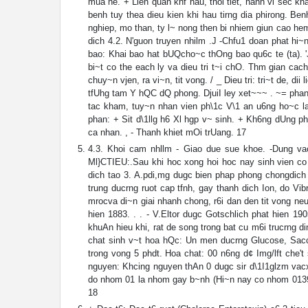
mua he. + Lien quan khf hau, thoi tiet, hanh vi sec kha
benh tuy thea dieu kien khi hau tirng dia phirong. B
nghiep, mo than, ty l~ nong then bi nhiem giun cao h
dich 4.2. N'guon truyen nhilm .J -Chfu1 doan phat hi
bao: Khai bao hat bUQcho~c thOng bao qu6c te (ta). '
bi~t co the each ly va dieu tri t~i chO. Thm gian cach
chuy~n vjen, ra vi~n, tit vong. / _ Dieu tri: tri~t de, di
tfUhg tam Y hQC dQ phong. DjuiI ley xet~~~ . ~= phan
tac kham, tuy~n nhan vien ph\1c V\1 an u6ng ho~c la
phan: + Sit d\1llg h6 Xl hgp v~ sinh. + Kh6ng dUng ph
ca nhan. , - Thanh khiet mOi trUang. 17
4.3. Khoi cam nhllm - Giao due sue khoe. -Dung vac
Ml}CTIEU:.Sau khi hoc xong hoi hoc nay sinh vien co
dich tao 3. A.pdi,mg dugc bien phap phong chongdich
trung ducrng ruot cap tfnh, gay thanh dich Ion, do Vib
mrocva di~n giai nhanh chong, r6i dan den tit vong neu 
hien 1883. . . - V.Eltor dugc Gotschlich phat hien 1
khuAn hieu khi, rat de song trong bat cu m6i trucrng d
chat sinh v~t hoa hQc: Un men ducrng Glucose, Sac
trong vong 5 phdt. Hoa chat: 00 n6ng d¢ Img/lft che'
nguyen: Khcing nguyen thAn 0 dugc sir d\1I1glzm vacx
do nhom 01 la nhom gay b~nh (Hi~n nay co nhom 0139 g
18