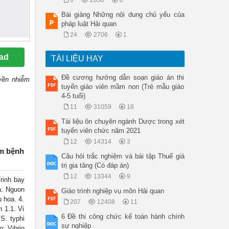
6
2630
0
Bài giảng Những nội dung chủ yếu của
pháp luật Hải quan
24
2706
1
ad
TÀI LIỆU HAY
Đề cương hướng dẫn soạn giáo án thi
uyền nhiễm
tuyển giáo viên mầm non (Trẻ mẫu giáo
4-5 tuổi)
11
31059
18
Tài liệu ôn chuyên ngành Dược trong xét
tuyển viên chức năm 2021
12
14314
3
óm bệnh
Câu hỏi trắc nghiệm và bài tập Thuế giá
trị gia tăng (Có đáp án)
12
13344
9
rinh bay
a: Nguon
Giáo trình nghiệp vụ môn Hải quan
 hoa. 4.
207
12408
11
 1.1. Vi
6 Đề thi công chức kế toán hành chính
S. typhi
sự nghiệp
o: Vibrio