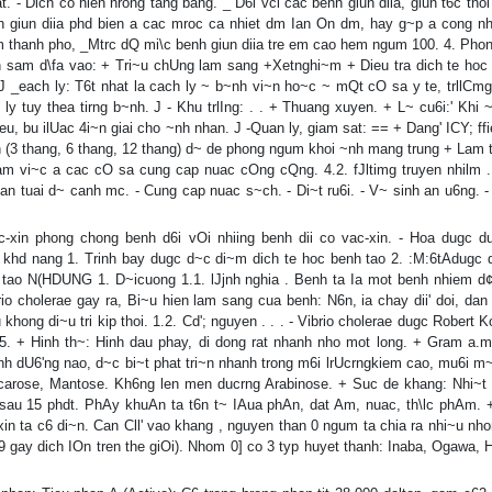
t. - Dich co hien nrong tang bang. _ D6i vci cac benh giun diia, giun t6c thoi
enh giun diia phd bien a cac mroc ca nhiet dm Ian On dm, hay g~p a cong n
em thanh pho, _Mtrc dQ mi\c benh giun diia tre em cao hem ngum 100. 4. Pho
~n sam d\fa vao: + Tri~u chUng lam sang +Xetnghi~m + Dieu tra dich te hoc '
J _each ly: T6t nhat la cach ly ~ b~nh vi~n ho~c ~ mQt cO sa y te, trllCm
 ly tuy thea tirng b~nh. J - Khu trlIng: . . + Thuang xuyen. + L~ cu6i:' Khi
i lieu, bu ilUac 4i~n giai cho ~nh nhan. J -Quan ly, giam sat: == + Dang' ICY; ff
 (3 thang, 6 thang, 12 thang) d~ de phong ngum khoi ~nh mang trung + Lam 
m vi~c a cac cO sa cung cap nuac cOng cQng. 4.2. fJltimg truyen nhilm . 
an tuai d~ canh mc. - Cung cap nuac s~ch. - Di~t ru6i. - V~ sinh an u6ng. -
-xin phong chong benh d6i vOi nhiing benh dii co vac-xin. - Hoa dugc d
 khd nang 1. Trinh bay dugc d~c di~m dich te hoc benh tao 2. :M:6tAdugc 
 tao N(HDUNG 1. D~icuong 1.1. lJjnh nghia . Benh ta Ia mot benh nhiem d
rio cholerae gay ra, Bi~u hien lam sang cua benh: N6n, ia chay dii' doi, dan
khong di~u tri kip thoi. 1.2. Cd'; nguyen . . . - Vibrio cholerae dugc Robert 
905. + Hinh th~: Hinh dau phay, di dong rat nhanh nho mot long. + Gram a.m.
inh dU6'ng nao, d~c bi~t phat tri~n nhanh trong m6i lrUcrngkiem cao, mu6i m
carose, Mantose. Kh6ng len men ducrng Arabinose. + Suc de khang: Nhi~t
t sau 15 phdt. PhAy khuAn ta t6n t~ IAua phAn, dat Am, nuac, th\lc phAm. 
in ta c6 di~n. Can Cll' vao khang , nguyen than 0 ngum ta chia ra nhi~u nho
ay dich IOn tren the giOi). Nhom 0] co 3 typ huyet thanh: Inaba, Ogawa, H