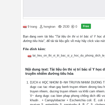
Free
9 trang
hongtran
2530
0
Bạn đang xem tài liệu
"Tài liệu ôn thi vị trí bác sĩ Y họ
đường tiêu hóa"
, để tải tài liệu gốc về máy hãy click vào nú
File đính kèm:
tai_lieu_on_thi_vi_tri_bac_si_y_hoc_du_phong_dich_te
Nội dung text: Tài liệu ôn thi vị trí bác sĩ Y h
truyền nhiễm đường tiêu hóa
DJCH rt HQC NHOM B~NH TRUYtN NHItM DUONG TItU Ho
dugc cac tac nhan gay benh truyen nhiem dirong tieu h
truyen nhiem, ducrng truyen nhiem va kh6i cam nhiern
V~ dung dugc cac bien phap phong ch6ng dich d6i voi
khudn . + Campylobacter + Escherichia coli: E. coli 
murium S. enteritidis S. paratyphy A, B, C. S. cholera