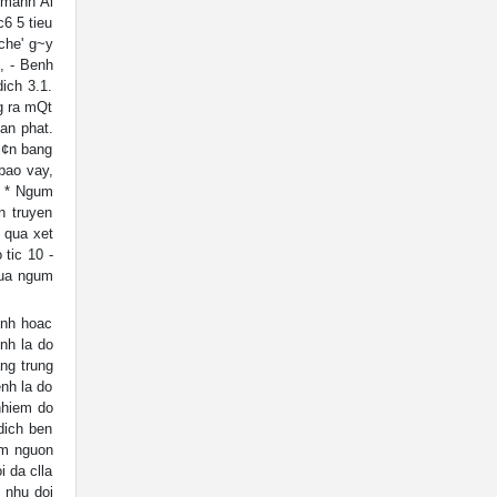
 manh Al
c6 5 tieu
che' g~y
, - Benh
ich 3.1.
g ra mQt
oan phat.
i¢n bang
bao vay,
0 * Ngum
n truyen
 qua xet
tic 10 -
cua ngum
enh hoac
nh la do
ng trung
nh la do
nhiem do
dich ben
6'm nguon
i da clla
: nhu doi