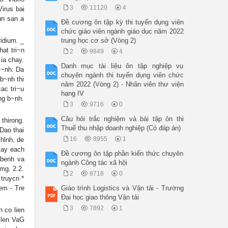
3
11120
4
Virus bai
un san a
Đề cương ôn tập kỳ thi tuyển dụng viên
chức giáo viên ngành giáo dục năm 2022
idium. _
trung học cơ sở (Vòng 2)
at tri~n
2
9849
4
 ia chay.
Danh mục tài liệu ôn tập nghiệp vụ
 ~nh: Da
chuyên ngành thi tuyển dụng viên chức
 b~nh thi
năm 2022 (Vòng 2) - Nhân viên thư viện
ac tri~u
hạng IV
ng b~nh.
3
9716
0
Câu hỏi trắc nghiệm và bài tập ôn thi
thirong.
Thuế thu nhập doanh nghiệp (Có đáp án)
 Dao thai
16
8955
1
hlnh, de
vay each
Đề cương ôn tập phần kiến thức chuyên
 benh va
ngành Công tác xã hội
mg. 2.2.
2
8718
0
 truycn *
em - Tre
Giáo trình Logistics và Vận tải - Trường
Đại học giao thông Vận tải
3
7892
1
h co lien
 len VaG