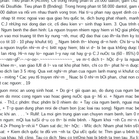
u phan: Tieu phan A (Active): C6 trong hrong phan tit 28.000 dalton, gam c62
n6i Disulfide. Tieu phan B (Bnding): Trong hrong phan tit 58.000 dantol, gam 
.500 dalton va n6i vm nhau thanh vong tron. Hai ti~u phan nay quyet dinh co 
 nhap tit mroc ngoai vao qua giao hru qu6c te, dich bung phat nhanh, manh
 C:J nhUng noi dong dan cir, c6 dieu kien v~ sinh thap kern. 3. Qua trlnh d
_ Ngum benh the dien hinh: La nguon truyen nhiem nguy hiem vi hQ giai ph6n
An vao moi truang tit thm ky nung ~nh, muc dQ dao thai cao ilh~ila thm ky t
co tit 10 - 10 phay khufut tit). _ Ngum b¢nh th~ khong di~n hinh: Chi bi~u h
 la nguon truy6n nhi~m d~c bi¢t nguy hiem; bbi vi d~ bi be qua kh6ng duqc 
h Ian r¢ng. Hi~n nay lo~ nguan l~y nay rat hay g~p C:J nuOc ta (60 - 85%) 
~~~~~~nm~gF'-~·~o~oo~.~~~~~~~~~~~~~_ ve m~t dich t~ hQc d~y la ngua
hee m~, van giao lUll di l~ va rat kho phat hi¢n, chi co th~ phat hi~n duqc
 dich Ian 3 5 r¢ng. Qua xet nghi~m phan cua ngum lanh mang vi khufut co 
han - mi¢ng * Cac yeu t6 truyen nhi~m _ Nuac bi 0 nhi~m bOi phan, chat non 
t cac nguon: , 19
guon mroc an uong sinh hoat. + Do gi~t giii quan ao, do dung cua ngum b
nhiem do mroc cong ngam vao hoac gieng nuOc qua g~ h6 xi. + Ngum mac be
oi. - Th1,c phdm: thuc phdm bi 0 nhiem do: + Tay ciia ngum benh, nguai ma
em, + T~p quan dung phan nroi de cham bon (cac loai rau song). Ngum mac be
oc khi an. . . . '+ RuM: La moi gim trung gian van chuyen mam benh, lam 0 
 10m ngum: mQi lua tuiSi d~u co th~ bi mile b¢nh. - Ngum khoi ~nh Co mi~n 
 . 4.2• Phong b~nh:iii * Oiam sat dic;:ht~ hQc: - M\lc dich: Nham phat hi¢n s
 sat: + Kiem dich qu6c te d6i vm ~nh ta: Qui u6'c qu6c te: Thm gian u b¢nh to
ua khau, hili cling. Tau co dich: Neu co tntOng hqp bi b¢nh ta tren tau. Xu Ii