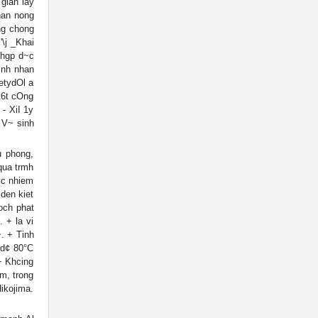
 gian lay
han nong
ng chong
\j _Khai
ghgp d~c
 ~nh nhan
ietydOl a
t6t cOng
- XiI 1y
 V~ sinh
u phong,
qua trmh
¢c nhiem
 den kiet
Koch phat
 + la vi
~. + Tinh
 d¢ 80°C
+ Khcing
m, trong
ikojima.