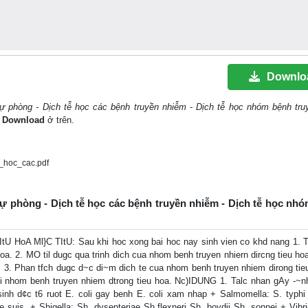
Downlo
c dự phòng - Dịch tễ học các bệnh truyền nhiễm - Dịch tễ học nhóm bệnh tr
t
Download
ở trên.
_hoc_cac.pdf
ọc dự phòng - Dịch tễ học các bệnh truyền nhiễm - Dịch tễ học nh
A Ml}C TItU: Sau khi hoc xong bai hoc nay sinh vien co khd nang 1. T
oa. 2. MO til dugc qua trinh dich cua nhom benh truyen nhiern dircng tieu ho
. 3. Phan tfch dugc d~c di~m dich te cua nhom benh truyen nhiem dirong tieu
 nhom benh truyen nhiem dtrong tieu hoa. Nc)IDUNG 1. Talc nhan gAy -~nh
sinh d¢c t6 ruot E. coli gay benh E. coli xam nhap + Salmomella: S. typhi 
e suis. + Shigella: Sh. dysenteriae Sh.flexneri Sh. boydii Sh. sonnei + Vibri