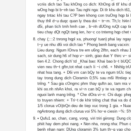
vcriis dich tao Tau khOng co dich: KhOng di tll' khu 
wOng hqp bi b~nh tao Tau nghi nga: Di tlr khu dich t61
ngay tntac khi tau C?P ben khong con truOng hqp bi b
thuy thll d~u duqc quan ly thea doi ~ tr~m. Th,!c hi¢n
d5i, phan tich tmh hmh cae , b~nh dUOng ruQt cap tin
tieu chay dQt ngQt tang len, ho~c co tntemg hqp chet v
chay (;:::2 tnrong hqpl xa, phuong/ tuan) phai lay nga
t~y ue nhu d6i voi dich tao * Phong benh bang vacxin: 
Lieu dung: Ngum IOnva tre em u6ng 2lftn, each nhau 1
sach, sir dung h6 xf hop v~ sinh, giao due Y thirc v~ si
tien 4.2. Chong dich' td _Khai bao: Khai bao b~t bUQC
vien neu th~t gftn,tot nhat cach Ii ~i ch6. + Nhihlg
nhat hoa tang. + D6i vm can bQy te va ngum trlJc ti
tay trong dung dich Cloramin 0,5% sau m6i lftntiep
trilng. * Sau gia cOngmc phm thay quftn ao, tam nra 
khi oo.nh nhAn khoi, ra vi~n can bQ y te va ngum c
nguoi lanh mang trilng. * Che dOra vi~n: Chi dugc ph
to truyen nhiem: + Tri~t de khir trilng chat thai va d
1/5 clorua vOi)trQn deu de tiep xuc trong 1 gia. • Nuac
ngAntrong dung dich clurua voi 5% ho~e ciesin ~%: 5% 
• Qufu1 ao, chan, cang, vong, viri triri giirong: Dung cl
phiit hay dem phoi nang. • Nen nha, nrong nha: Phun d
benh nhan nam: DUng cloramin 3% tum th~g vao cho c