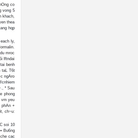
khOng co
ng vong 5
h khach,
uyen thea
tang hqp
 each ly,
formalin.
 du mroc
i lftndai
tai benh
 taL T6t
~c ngAro
l!cnhiem
., * Sau
de phong
i vm yeu
tn phAn +
it, ch~u:
9C soi 10
 • Bu6ng
 che cac