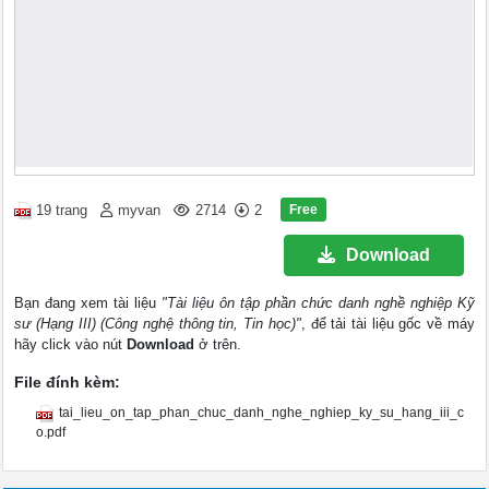
Free
19 trang
myvan
2714
2
Download
Bạn đang xem tài liệu
"Tài liệu ôn tập phần chức danh nghề nghiệp Kỹ
sư (Hạng III) (Công nghệ thông tin, Tin học)"
, để tải tài liệu gốc về máy
hãy click vào nút
Download
ở trên.
File đính kèm:
tai_lieu_on_tap_phan_chuc_danh_nghe_nghiep_ky_su_hang_iii_c
o.pdf