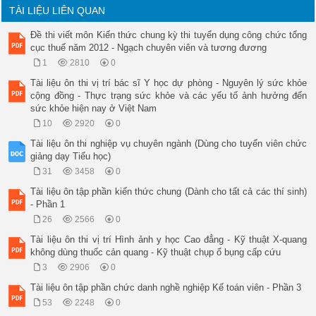
TÀI LIỆU LIÊN QUAN
Đề thi viết môn Kiến thức chung kỳ thi tuyển dụng công chức tổng
cục thuế năm 2012 - Ngạch chuyên viên và tương đương
1
2810
0
Tài liệu ôn thi vị trí bác sĩ Y học dự phòng - Nguyên lý sức khỏe
cộng đồng - Thực trạng sức khỏe và các yếu tố ảnh hưởng đến
sức khỏe hiện nay ở Việt Nam
10
2920
0
Tài liệu ôn thi nghiệp vụ chuyên ngành (Dùng cho tuyển viên chức
giảng dạy Tiểu học)
31
3458
0
Tài liệu ôn tập phần kiến thức chung (Dành cho tất cả các thí sinh)
- Phần 1
26
2566
0
Tài liệu ôn thi vị trí Hình ảnh y học Cao đẳng - Kỹ thuật X-quang
không dùng thuốc cản quang - Kỹ thuật chụp ổ bụng cấp cứu
3
2906
0
Tài liệu ôn tập phần chức danh nghề nghiệp Kế toán viên - Phần 3
53
2248
0