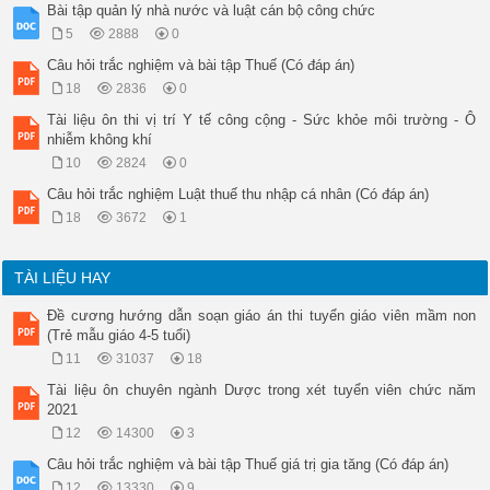
Bài tập quản lý nhà nước và luật cán bộ công chức
5
2888
0
Câu hỏi trắc nghiệm và bài tập Thuế (Có đáp án)
18
2836
0
Tài liệu ôn thi vị trí Y tế công cộng - Sức khỏe môi trường - Ô
nhiễm không khí
10
2824
0
Câu hỏi trắc nghiệm Luật thuế thu nhập cá nhân (Có đáp án)
18
3672
1
TÀI LIỆU HAY
Đề cương hướng dẫn soạn giáo án thi tuyển giáo viên mầm non
(Trẻ mẫu giáo 4-5 tuổi)
11
31037
18
Tài liệu ôn chuyên ngành Dược trong xét tuyển viên chức năm
2021
12
14300
3
Câu hỏi trắc nghiệm và bài tập Thuế giá trị gia tăng (Có đáp án)
12
13330
9