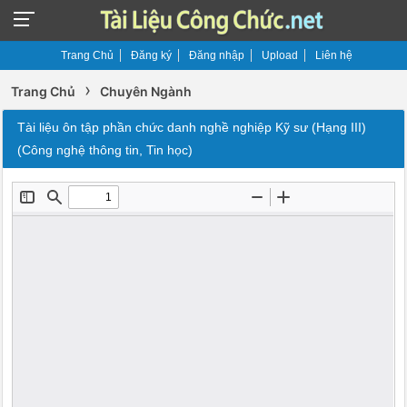
Trang Chủ
Đăng ký
Đăng nhập
Upload
Liên hệ
›
Trang Chủ
Chuyên Ngành
Tài liệu ôn tập phần chức danh nghề nghiệp Kỹ sư (Hạng III)
(Công nghệ thông tin, Tin học)