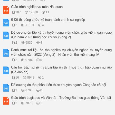
Giáo trình nghiệp vụ môn Hải quan
207
12380
11
6 Đề thi công chức kế toán hành chính sự nghiệp
3
11104
4
Đề cương ôn tập kỳ thi tuyển dụng viên chức giáo viên ngành giáo
dục năm 2022 trung học cơ sở (Vòng 2)
2
9835
4
Danh mục tài liệu ôn tập nghiệp vụ chuyên ngành thi tuyển dụng
viên chức năm 2022 (Vòng 2) - Nhân viên thư viện hạng IV
3
9704
0
Câu hỏi trắc nghiệm và bài tập ôn thi Thuế thu nhập doanh nghiệp
(Có đáp án)
16
8943
1
Đề cương ôn tập phần kiến thức chuyên ngành Công tác xã hội
2
8708
0
Giáo trình Logistics và Vận tải - Trường Đại học giao thông Vận tải
3
7876
1