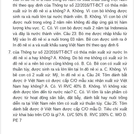
thì theo quy định của Thông tư số 22/2016/TT-BCT có thỏa mãn
xuất xứ In đô nê xi a không? A. Không. Vì con bò không được
sinh ra và nuôi lớn tại nước thành viên. B. Không. Vì con bò chỉ
được nuôi trong vòng 2 năm nên không đủ đáp ứng giá trị hàm
lượng khu vực. C. Có. Vì con bò được nuôi 2 năm tại Indonesia
và đây là nước thành viên. Câu 23: Bò mẹ được nhập khẩu từ
Mỹ vào In đô nê xi a nuôi trong 03 năm. Bê con được sinh ra ở
In đô nê xi a và xuất khẩu sang Việt Nam thì theo quy định 6
của Thông tư số 22/2016/TT-BCT có thỏa mãn xuất xứ nước In
đô nê xi a hay không? A. Không. Do bò mẹ không có xuất xứ In
đô nê xi a nên bò con cũng không có. B. Có. Bê con có xuất xứ
thuần túy, được sinh ra và lớn lên tại In đô nê xi a. C. Không. Vì
bê con có 2 xuất xứ: Mỹ, In đô nê xi a. Câu 24: Tôm đánh bắt
được ở Việt Nam có được cấp C/O mẫu xác nhận xuất xứ Việt
Nam hay không? A. Có. Vì RVC 40% B. Không. Vì không xác
định được tôm đến từ nước nào? C. Có. Vì tôm là sản phẩm có
được từ hoạt động săn bắn, đặt bẫy, đánh bắt hay nuôi trồng
diễn ra tại Việt Nam nên tôm có xuất xứ thuần túy. Câu 25: Tôm
đánh bắt được ở Việt Nam được cấp C/O mẫu D. Tiêu chí xuất
xứ khai báo trên C/O là gì? A. LVC 50% B. RVC 100% C. WO D.
PE 7