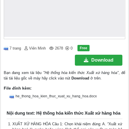
Free
7 trang
Viên Minh
2678
0
Download
Bạn đang xem tài liệu
"Hệ thống hóa kiến thức Xuất xứ hàng hóa"
, để
tải tài liệu gốc về máy hãy click vào nút
Download
ở trên.
File đính kèm:
he_thong_hoa_kien_thuc_xuat_xu_hang_hoa.docx
Nội dung text: Hệ thống hóa kiến thức Xuất xứ hàng hóa
XUẤT XỨ HÀNG HÓA Câu 1: Chọn khái niệm đúng: A. “Xuất xứ