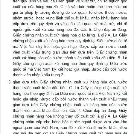
trên quy định và yêu cầu liên quan về xuất xứ, chỉ rõ nguồn gốc
xuất xứ của hàng hóa đó. C. Là văn bản hoặc các hình thức có
giá trị pháp lý tương đương do cơ quan, tổ chức thuộc nước,
nhóm nước, hoặc vùng lãnh thổ xuất khẩu, nhập khẩu hàng hóa
cấp dựa trên quy định và yêu cầu liên quan về xuất xứ, chỉ rõ
nguồn gốc xuất xứ của hàng hóa đó. Câu 6: Chọn đáp án đúng:
Giấy chứng nhận xuất xứ hàng hóa giáp lưng là gì? A. Là Giấy
chứng nhận xuất xứ hàng hóa theo quy định tại Điều ước quốc tế
mà Việt Nam ký kết hoặc gia nhập, được cấp bởi nước thành
viên xuất khẩu trung gian đầu tiên dựa trên Giấy chứng nhận
xuất xứ hàng hóa của nước thành viên xuất khẩu đầu tiên. B. Là
Giấy chứng nhận xuất xứ hàng hóa theo quy định tại Điều ước
quốc tế mà Việt Nam ký kết hoặc gia nhập, được cấp bởi nước
thành viên nhập khẩu trung 2
gian dựa trên Giấy chứng nhận xuất xứ hàng hóa của nước
thành viên xuất khẩu đầu tiên. C. Là Giấy chứng nhận xuất xứ
hàng hóa theo quy định tại Điều ước quốc tế mà Việt Nam ký kết
hoặc gia nhập, được cấp bởi nước thành viên xuất khẩu trung
gian dựa trên Giấy chứng nhận xuất xứ hàng hóa của nước
thành viên xuất khẩu đầu tiên. Câu 7: Chọn đáp án đúng: Giấy
chứng nhận hàng hóa không thay đổi xuất xứ là gì? A. Là Giấy
chứng nhận cấp cho hàng hóa nước ngoài được đưa vào kho
ngoại quan của Việt Nam, sau đó xuất khẩu đi nước khác, đưa
vào nội địa trên cơ sở Giấy chứng nhận xuất xứ hàng hóa đã