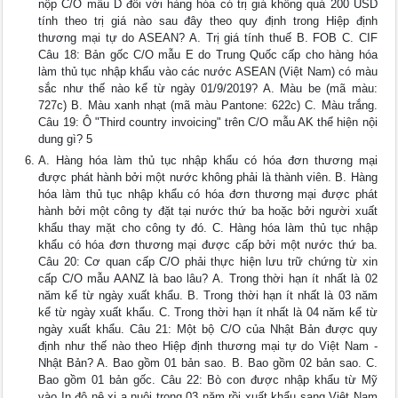
nộp C/O mẫu D đối với hàng hóa có trị giá không quá 200 USD
tính theo trị giá nào sau đây theo quy định trong Hiệp định
thương mại tự do ASEAN? A. Trị giá tính thuế B. FOB C. CIF
Câu 18: Bản gốc C/O mẫu E do Trung Quốc cấp cho hàng hóa
làm thủ tục nhập khẩu vào các nước ASEAN (Việt Nam) có màu
sắc như thế nào kể từ ngày 01/9/2019? A. Màu be (mã màu:
727c) B. Màu xanh nhạt (mã màu Pantone: 622c) C. Màu trắng.
Câu 19: Ô "Third country invoicing" trên C/O mẫu AK thể hiện nội
dung gì? 5
A. Hàng hóa làm thủ tục nhập khẩu có hóa đơn thương mại
được phát hành bởi một nước không phải là thành viên. B. Hàng
hóa làm thủ tục nhập khẩu có hóa đơn thương mại được phát
hành bởi một công ty đặt tại nước thứ ba hoặc bởi người xuất
khẩu thay mặt cho công ty đó. C. Hàng hóa làm thủ tục nhập
khẩu có hóa đơn thương mại được cấp bởi một nước thứ ba.
Câu 20: Cơ quan cấp C/O phải thực hiện lưu trữ chứng từ xin
cấp C/O mẫu AANZ là bao lâu? A. Trong thời hạn ít nhất là 02
năm kể từ ngày xuất khẩu. B. Trong thời hạn ít nhất là 03 năm
kể từ ngày xuất khẩu. C. Trong thời hạn ít nhất là 04 năm kể từ
ngày xuất khẩu. Câu 21: Một bộ C/O của Nhật Bản được quy
định như thế nào theo Hiệp định thương mại tự do Việt Nam -
Nhật Bản? A. Bao gồm 01 bản sao. B. Bao gồm 02 bản sao. C.
Bao gồm 01 bản gốc. Câu 22: Bò con được nhập khẩu từ Mỹ
vào In đô nê xi a nuôi trong 03 năm rồi xuất khẩu sang Việt Nam