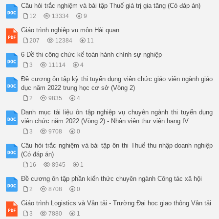
Câu hỏi trắc nghiệm và bài tập Thuế giá trị gia tăng (Có đáp án)
12
13334
9
Giáo trình nghiệp vụ môn Hải quan
207
12384
11
6 Đề thi công chức kế toán hành chính sự nghiệp
3
11114
4
Đề cương ôn tập kỳ thi tuyển dụng viên chức giáo viên ngành giáo
dục năm 2022 trung học cơ sở (Vòng 2)
2
9835
4
Danh mục tài liệu ôn tập nghiệp vụ chuyên ngành thi tuyển dụng
viên chức năm 2022 (Vòng 2) - Nhân viên thư viện hạng IV
3
9708
0
Câu hỏi trắc nghiệm và bài tập ôn thi Thuế thu nhập doanh nghiệp
(Có đáp án)
16
8945
1
Đề cương ôn tập phần kiến thức chuyên ngành Công tác xã hội
2
8708
0
Giáo trình Logistics và Vận tải - Trường Đại học giao thông Vận tải
3
7880
1