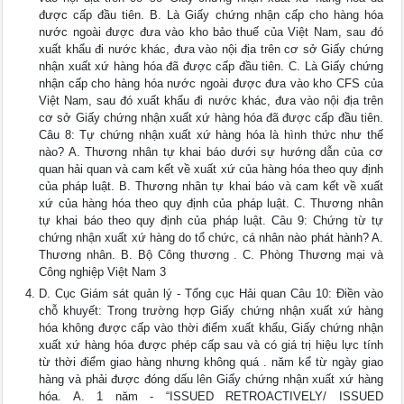
được cấp đầu tiên. B. Là Giấy chứng nhận cấp cho hàng hóa
nước ngoài được đưa vào kho bảo thuế của Việt Nam, sau đó
xuất khẩu đi nước khác, đưa vào nội địa trên cơ sở Giấy chứng
nhận xuất xứ hàng hóa đã được cấp đầu tiên. C. Là Giấy chứng
nhận cấp cho hàng hóa nước ngoài được đưa vào kho CFS của
Việt Nam, sau đó xuất khẩu đi nước khác, đưa vào nội địa trên
cơ sở Giấy chứng nhận xuất xứ hàng hóa đã được cấp đầu tiên.
Câu 8: Tự chứng nhận xuất xứ hàng hóa là hình thức như thế
nào? A. Thương nhân tự khai báo dưới sự hướng dẫn của cơ
quan hải quan và cam kết về xuất xứ của hàng hóa theo quy định
của pháp luật. B. Thương nhân tự khai báo và cam kết về xuất
xứ của hàng hóa theo quy định của pháp luật. C. Thương nhân
tự khai báo theo quy định của pháp luật. Câu 9: Chứng từ tự
chứng nhận xuất xứ hàng do tổ chức, cá nhân nào phát hành? A.
Thương nhân. B. Bộ Công thương . C. Phòng Thương mại và
Công nghiệp Việt Nam 3
D. Cục Giám sát quản lý - Tổng cục Hải quan Câu 10: Điền vào
chỗ khuyết: Trong trường hợp Giấy chứng nhận xuất xứ hàng
hóa không được cấp vào thời điểm xuất khẩu, Giấy chứng nhận
xuất xứ hàng hóa được phép cấp sau và có giá trị hiệu lực tính
từ thời điểm giao hàng nhưng không quá . năm kể từ ngày giao
hàng và phải được đóng dấu lên Giấy chứng nhận xuất xứ hàng
hóa. A. 1 năm - “ISSUED RETROACTIVELY/ ISSUED