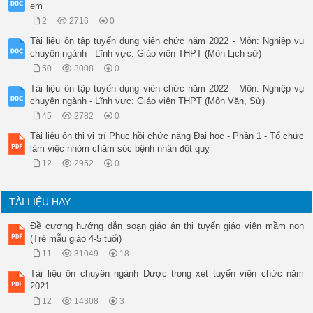
em
2
2716
0
Tài liệu ôn tập tuyển dụng viên chức năm 2022 - Môn: Nghiệp vụ
chuyên ngành - Lĩnh vực: Giáo viên THPT (Môn Lịch sử)
50
3008
0
Tài liệu ôn tập tuyển dụng viên chức năm 2022 - Môn: Nghiệp vụ
chuyên ngành - Lĩnh vực: Giáo viên THPT (Môn Văn, Sử)
45
2782
0
Tài liệu ôn thi vị trí Phục hồi chức năng Đại học - Phần 1 - Tổ chức
làm việc nhóm chăm sóc bệnh nhân đột quỵ
12
2952
0
TÀI LIỆU HAY
Đề cương hướng dẫn soạn giáo án thi tuyển giáo viên mầm non
(Trẻ mẫu giáo 4-5 tuổi)
11
31049
18
Tài liệu ôn chuyên ngành Dược trong xét tuyển viên chức năm
2021
12
14308
3