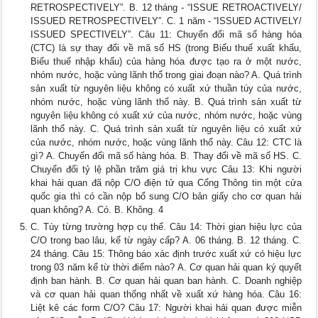
RETROSPECTIVELY”. B. 12 tháng - “ISSUE RETROACTIVELY/
ISSUED RETROSPECTIVELY”. C. 1 năm - “ISSUED ACTIVELY/
ISSUED SPECTIVELY”. Câu 11: Chuyển đổi mã số hàng hóa
(CTC) là sự thay đổi về mã số HS (trong Biểu thuế xuất khẩu,
Biểu thuế nhập khẩu) của hàng hóa được tạo ra ở một nước,
nhóm nước, hoặc vùng lãnh thổ trong giai đoạn nào? A. Quá trình
sản xuất từ nguyên liệu không có xuất xứ thuần túy của nước,
nhóm nước, hoặc vùng lãnh thổ này. B. Quá trình sản xuất từ
nguyên liệu không có xuất xứ của nước, nhóm nước, hoặc vùng
lãnh thổ này. C. Quá trình sản xuất từ nguyên liệu có xuất xứ
của nước, nhóm nước, hoặc vùng lãnh thổ này. Câu 12: CTC là
gì? A. Chuyển đổi mã số hàng hóa. B. Thay đổi về mã số HS. C.
Chuyển đổi tỷ lệ phần trăm giá trị khu vực Câu 13: Khi người
khai hải quan đã nộp C/O điện tử qua Cổng Thông tin một cửa
quốc gia thì có cần nộp bổ sung C/O bản giấy cho cơ quan hải
quan không? A. Có. B. Không. 4
C. Tùy từng trường hợp cụ thể. Câu 14: Thời gian hiệu lực của
C/O trong bao lâu, kể từ ngày cấp? A. 06 tháng. B. 12 tháng. C.
24 tháng. Câu 15: Thông báo xác định trước xuất xứ có hiệu lực
trong 03 năm kể từ thời điểm nào? A. Cơ quan hải quan ký quyết
định ban hành. B. Cơ quan hải quan ban hành. C. Doanh nghiệp
và cơ quan hải quan thống nhất về xuất xứ hàng hóa. Câu 16:
Liệt kê các form C/O? Câu 17: Người khai hải quan được miễn