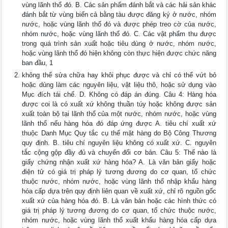
vùng lãnh thổ đó. B. Các sản phẩm đánh bắt và các hải sản khác
đánh bắt từ vùng biển cả bằng tàu được đăng ký ở nước, nhóm
nước, hoặc vùng lãnh thổ đó và được phép treo cờ của nước,
nhóm nước, hoặc vùng lãnh thổ đó. C. Các vật phẩm thu được
trong quá trình sản xuất hoặc tiêu dùng ở nước, nhóm nước,
hoặc vùng lãnh thổ đó hiện không còn thực hiện được chức năng
ban đầu, 1
không thể sửa chữa hay khôi phục được và chỉ có thể vứt bỏ
hoặc dùng làm các nguyên liệu, vật liệu thô, hoặc sử dụng vào
Mục đích tái chế. D. Không có đáp án đúng. Câu 4: Hàng hóa
được coi là có xuất xứ không thuần túy hoặc không được sản
xuất toàn bộ tại lãnh thổ của một nước, nhóm nước, hoặc vùng
lãnh thổ nếu hàng hóa đó đáp ứng được A. tiêu chí xuất xứ
thuộc Danh Mục Quy tắc cụ thể mặt hàng do Bộ Công Thương
quy định. B. tiêu chí nguyên liệu không có xuất xứ. C. nguyên
tắc cộng gộp đầy đủ và chuyển đổi cơ bản. Câu 5: Thế nào là
giấy chứng nhận xuất xứ hàng hóa? A. Là văn bản giấy hoặc
điện tử có giá trị pháp lý tương đương do cơ quan, tổ chức
thuộc nước, nhóm nước, hoặc vùng lãnh thổ nhập khẩu hàng
hóa cấp dựa trên quy định liên quan về xuất xứ, chỉ rõ nguồn gốc
xuất xứ của hàng hóa đó. B. Là văn bản hoặc các hình thức có
giá trị pháp lý tương đương do cơ quan, tổ chức thuộc nước,
nhóm nước, hoặc vùng lãnh thổ xuất khẩu hàng hóa cấp dựa