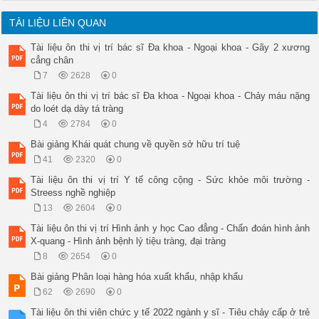
TÀI LIỆU LIÊN QUAN
Tài liệu ôn thi vị trí bác sĩ Đa khoa - Ngoại khoa - Gãy 2 xương
cẳng chân
7
2628
0
Tài liệu ôn thi vị trí bác sĩ Đa khoa - Ngoại khoa - Chảy máu nặng
do loét dạ dày tá tràng
4
2784
0
Bài giảng Khái quát chung về quyền sở hữu trí tuệ
41
2320
0
Tài liệu ôn thi vị trí Y tế công cộng - Sức khỏe môi trường -
Streess nghề nghiệp
13
2604
0
Tài liệu ôn thi vị trí Hình ảnh y học Cao đẳng - Chẩn đoán hình ảnh
X-quang - Hình ảnh bệnh lý tiệu tràng, đại tràng
8
2654
0
Bài giảng Phân loại hàng hóa xuất khẩu, nhập khẩu
62
2690
0
Tài liệu ôn thi viên chức y tế 2022 ngành y sĩ - Tiêu chảy cấp ở trẻ