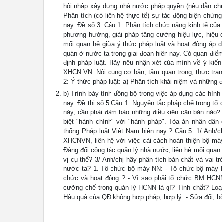
hội nhập xây dựng nhà nước pháp quyền (nêu dẫn chứn
Phân tích (có liên hệ thực tế) sự tác động biện chứn
nay. Đề số 3: Câu 1: Phân tích chức năng kinh tế của
phương hướng, giải pháp tăng cường hiệu lực, hiệu q
mối quan hệ giữa ý thức pháp luật và hoạt động áp d
quán ở nước ta trong giai đoạn hiện nay. Có quan điểm
định pháp luật. Hãy nêu nhận xét của mình về ý kiến
XHCN VN: Nội dung cơ bản, tầm quan trọng, thực trạng
2: Ý thức pháp luật: a) Phân tích khái niệm và những 
b) Trình bày tính đồng bộ trong việc áp dụng các hìn
nay. Đề thi số 5 Câu 1: Nguyên tắc pháp chế trong tổ
này, cần phải đảm bảo những điều kiện căn bản nào? 
biệt "hành chính" với "hành pháp". Tòa án nhân dân
thống Pháp luật Việt Nam hiện nay ? Câu 5: 1/ Anh/
XHCNVN, liên hệ với việc cải cách hoàn thiện bộ máy
Đảng đối công tác quản lý nhà nước, liên hệ mối quan
vị cụ thể? 3/ Anh/chị hãy phân tích bản chất và vai t
nước ta? 1. Tổ chức bộ máy NN: - Tổ chức bộ máy N
chức và hoạt động ? - Vì sao phải tổ chức BM HCNN
cưỡng chế trong quản lý HCNN là gì? Tính chất? Loại
Hậu quả của QĐ không hợp pháp, hợp lý. - Sửa đổi, bổ