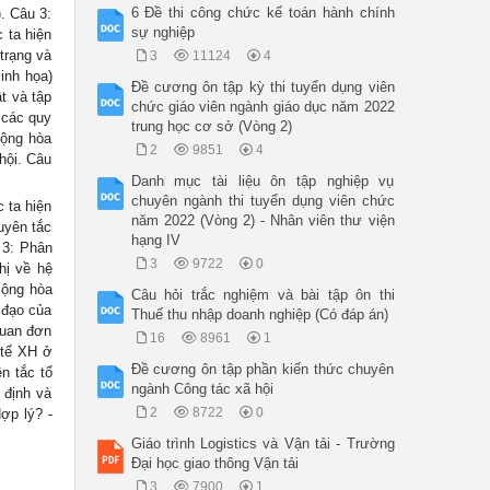
6 Đề thi công chức kế toán hành chính
. Câu 3:
sự nghiệp
 ta hiện
trạng và
3
11124
4
inh họa)
Đề cương ôn tập kỳ thi tuyển dụng viên
t và tập
chức giáo viên ngành giáo dục năm 2022
 các quy
trung học cơ sở (Vòng 2)
cộng hòa
2
9851
4
hội. Câu
Danh mục tài liệu ôn tập nghiệp vụ
chuyên ngành thi tuyển dụng viên chức
 ta hiện
năm 2022 (Vòng 2) - Nhân viên thư viện
uyên tắc
hạng IV
 3: Phân
3
9722
0
hị về hệ
cộng hòa
Câu hỏi trắc nghiệm và bài tập ôn thi
 đạo của
Thuế thu nhập doanh nghiệp (Có đáp án)
quan đơn
16
8961
1
 tế XH ở
Đề cương ôn tập phần kiến thức chuyên
n tắc tổ
ngành Công tác xã hội
 định và
2
8722
0
ợp lý? -
Giáo trình Logistics và Vận tải - Trường
Đại học giao thông Vận tải
3
7900
1