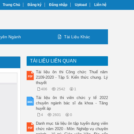
Trang Chủ
Đăng ký
Đăng nhập
Upload
Liên hệ
yên Ngành
Tài Liệu Khác
TÀI LIỆU LIÊN QUAN
Tài liệu ôn thi Công chức Thuế năm
2109-2020 - Tập 5: Kiến thức chung. Lý
thuyết
406
2542
1
Tài liệu ôn thi viên chức y tế 2022
chuyên ngành bác sĩ đa khoa - Tăng
huyết áp
4
2601
0
Danh mục tài liệu ôn tập tuyển dụng viên
chức năm 2020 - Môn: Nghiệp vụ chuyên