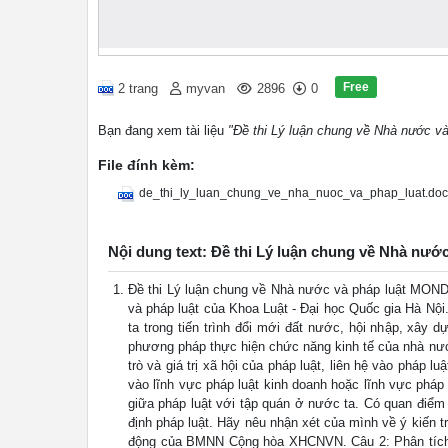
Free
2 trang
myvan
2896
0
Bạn đang xem tài liệu
"Đề thi Lý luận chung về Nhà nước và
File đính kèm:
de_thi_ly_luan_chung_ve_nha_nuoc_va_phap_luat.doc
Nội dung text: Đề thi Lý luận chung về Nhà nước
Đề thi Lý luận chung về Nhà nước và pháp luật MOND
và pháp luật của Khoa Luật - Đại học Quốc gia Hà Nộ
ta trong tiến trình đổi mới đất nước, hội nhập, xây
phương pháp thực hiện chức năng kinh tế của nhà nước
trò và giá trị xã hội của pháp luật, liên hệ vào pháp 
vào lĩnh vực pháp luật kinh doanh hoặc lĩnh vực pháp
giữa pháp luật với tập quán ở nước ta. Có quan điểm 
định pháp luật. Hãy nêu nhận xét của mình về ý kiến tr
động của BMNN Cộng hòa XHCNVN. Câu 2: Phân tích cá