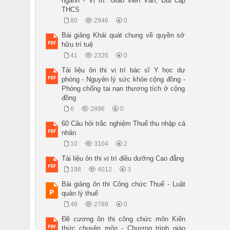
ngành - Vị trí: Giáo viên Văn, Địa cấp
THCS
80
2946
0
Bài giảng Khái quát chung về quyền sở
hữu trí tuệ
41
2326
0
Tài liệu ôn thi vị trí bác sĩ Y học dự
phòng - Nguyên lý sức khỏe cộng đồng -
Phòng chống tai nạn thương tích ở cộng
đồng
6
2896
0
60 Câu hỏi trắc nghiệm Thuế thu nhập cá
nhân
10
3104
2
Tài liệu ôn thi vị trí điều dưỡng Cao đẳng
198
4012
3
Bài giảng ôn thi Công chức Thuế - Luật
quản lý thuế
46
2788
0
Đề cương ôn thi công chức môn Kiến
thức chuyên môn - Chương trình giáo