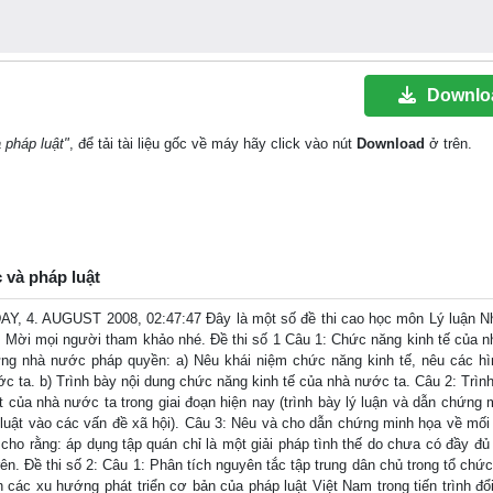
Downlo
 pháp luật"
, để tải tài liệu gốc về máy hãy click vào nút
Download
ở trên.
 và pháp luật
AY, 4. AUGUST 2008, 02:47:47 Đây là một số đề thi cao học môn Lý luận 
i. Mời mọi người tham khảo nhé. Đề thi số 1 Câu 1: Chức năng kinh tế của 
 dựng nhà nước pháp quyền: a) Nêu khái niệm chức năng kinh tế, nêu các hì
 ta. b) Trình bày nội dung chức năng kinh tế của nhà nước ta. Câu 2: Trình
luật của nhà nước ta trong giai đoạn hiện nay (trình bày lý luận và dẫn chứng
 luật vào các vấn đề xã hội). Câu 3: Nêu và cho dẫn chứng minh họa về mối
cho rằng: áp dụng tập quán chỉ là một giải pháp tình thế do chưa có đầy đủ
ên. Đề thi số 2: Câu 1: Phân tích nguyên tắc tập trung dân chủ trong tổ chứ
c xu hướng phát triển cơ bản của pháp luật Việt Nam trong tiến trình đổ