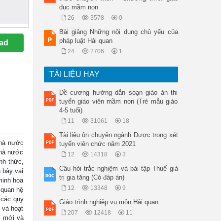
dục mầm non
26
3578
0
Bài giảng Những nội dung chủ yếu của
pháp luật Hải quan
ad
24
2706
1
TÀI LIỆU HAY
Đề cương hướng dẫn soạn giáo án thi
tuyển giáo viên mầm non (Trẻ mẫu giáo
4-5 tuổi)
11
31061
18
Tài liệu ôn chuyên ngành Dược trong xét
Nhà nước
tuyển viên chức năm 2021
nhà nước
12
14318
3
nh thức,
Câu hỏi trắc nghiệm và bài tập Thuế giá
 bày vai
trị gia tăng (Có đáp án)
 minh họa
12
13348
9
 quan hệ
 các quy
Giáo trình nghiệp vụ môn Hải quan
c và hoạt
207
12418
11
i mới và