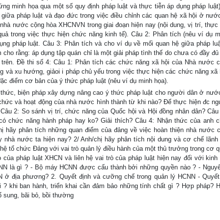
g minh họa qua một số quy định pháp luật và thực tiễn áp dụng pháp luật)
g giữa pháp luật và đạo đức trong việc điều chỉnh các quan hệ xã hội ở nước
 nhà nước cộng hòa XHCNVN trong giai đoạn hiện nay (nội dung, vị trí, thực 
uả trong việc thực hiện chức năng kinh tế). Câu 2: Phân tích (nêu ví dụ m
ụng pháp luật. Câu 3: Phân tích và cho ví dụ về mối quan hệ giữa pháp luậ
 cho rằng: áp dụng tập quán chỉ là một giải pháp tình thế do chưa có đầy đủ
 trên. Đề thi số 4: Câu 1: Phân tích các chức năng xã hội của Nhà nước 
 và xu hướng, giảoi i pháp chủ yếu trong việc thực hiện các chức năng xã 
đặc điểm cơ bản của ý thức pháp luật (nêu ví dụ minh họa).
h thức, biện pháp xây dựng nâng cao ý thức pháp luật cho người dân ở nước
 chức và hoạt động của nhà nước hình thành từ khi nào? Để thực hiện đc ng
Câu 2: So sánh vị trí, chức năng của Quốc hội và Hội đồng nhân dân? Câu
 có chức năng hành pháp hay ko? Giải thích? Câu 4: Nhận thức của anh c
chị hãy phân tích những quan điểm của đảng về việc hoàn thiện nhà nước 
 nhà nước ta hiện nay? 2/ Anh/chị hãy phân tích nội dung và cơ chế lãnh
 hệ tổ chức Đảng với vai trò quản lý điều hành của một thủ trưởng trong cơ 
rò của pháp luật XHCN và liên hệ vai trò của pháp luật hiện nay đối với kinh
N là gì ? - Bộ máy HCNN được cấu thành bởi những quyền nào ? - Nguyê
 ở địa phương? 2. Quyết định và cưỡng chế trong quản lý HCNN - Quyết
 ? khi ban hành, triển khai cần đảm bảo những tính chất gì ? Hợp pháp? H
 sung, bãi bỏ, bồi thường