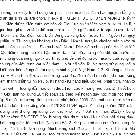
ơng án xử lý tình huống sư phạm phù hợp nhất đảm bảo nguyên tắc giá
ơng án thí sinh đã lựa chọn. PHẦN III: KIẾN THỨC CHUYÊN MÔN 1. Kiến 
 Kiến thức: Kiến thức cơ bản về Địa lí tự nhiên Việt Nam a. Vị trí địa lí, 
 giới hạn, phạm vi lãnh thổ của nước ta. - Ý nghĩa cuả vị trí địa lí nước ta 
 - Diện tích, đặc điểm của Biển Đông và vùng biển nước ta. - Nguồn tài nguy
g biển. b. Tài nguyên khoáng sản - Đặc điểm tài nguyên khoáng sản nước ta
ành phần tự nhiên * 1. Địa hình Việt Nam - Đặc điểm chung của địa hình Việ
Đặc điểm chung của khí hậu nước ta. - Nét đặc trưng của khí hậu nước ta
ểm chung của sông ngòi. - Sự khác biệt về chế độ nước, mùa lũ của sông ng
hung của đất, sinh vật Việt Nam. - Một số vấn đề lớn trong sử dụng, cải t
iết phải bảo vệ nguồn tài nguyên sinh vật ở Việt Nam. 1.2. Kĩ năng a. Phân 
au: + Phân tích được ảnh hưởng của đặc điểm địa hình đến khí hậu, sông
 thành phần tự nhiên . b. Kĩ năng - Kĩ năng biểu đồ: vẽ, phân tích, nhận x
 nhận xét. - Hướng dẫn học sinh thực hiện các kĩ năng nêu trên. 2. Thiết kế
 * Giới hạn nội dung 20 tiết soạn bài theo Kế hoạch dạy học môn học hiện 
ớp 8 thuộc chương trình giáo dục phổ thông 2006. Các bài học thực hiện the
ban hành kèm theo công văn 5842/BGDĐT-VP, ngày 01 tháng 9 năm 2011 của
trường phổ thông, áp dụng với các khối lớp 7,8,9 năm học 2021) - Côn
ộ trưởng Bộ GDĐT “V/v hướng dẫn thực hiện điều chỉnh nội dung dạy 
ài trong giảm tải chú bài (Nếu có) Bài 2: Sự phân bố dân cư. Các chủng tộc 
ết Lớp 7 3 Bài 5: Đới nóng. Môi trường xích đạo ẩm 1 tiết Lớp 7 4 Bài 6: Mô
ió mùa 1 tiết Lớp 7 6 Bài 19: Môi trường hoang mạc 1 tiết Lớp 7 7 Bài 23: M