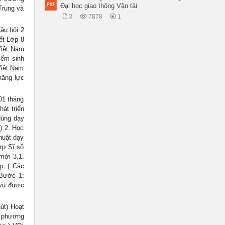
Đại học giao thông Vận tải
 Trung và
3
7878
1
Câu hỏi 2
ết Lớp 8
Việt Nam
iểm sinh
Việt Nam
năng lực
01 tháng
át triển
 dùng dạy
) 2. Học
huật dạy
ớp Sĩ số
 mới 3.1.
p: ( Các
 Bước 1:
 vụ được
út) Hoạt
c phương