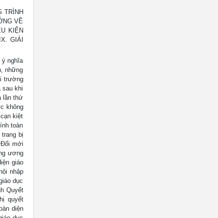
G TRÌNH
ƯỚNG VỀ
ỀU KIỆN
X. GIẢI
 ý nghĩa
n, những
i trường
 sau khi
 lần thứ
hức không
 cạn kiệt
ính toàn
trang bị
 Đổi mới
ung ương
iện giáo
hội nhập
giáo dục
nh Quyết
hị quyết
oàn diện
giáo dục