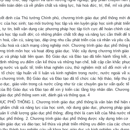
iển toàn diện cả về phẩm chất và năng lực, hài hoà đức, trí, thể, mĩ và phá
yết định của Thủ tướng Chính phủ, chương trình giáo dục phổ thông mới 
 của học sinh; tạo môi trường học tập và rèn luyện giúp học sinh phát triển
c, tự tin, biết vận dụng các phương pháp học tập tích cực để hoàn chỉnh các 
và học tập suốt đời; có những phẩm chất tốt đẹp và năng lực cần thiết để t
n hoá, cần cù, sáng tạo, đáp ứng nhu cầu phát triển của cá nhân và yêu cầ
n cầu hoá và cách mạng công nghiệp mới. Chương trình giáo dục phổ thông
ơng trình môn học và hoạt động giáo dục. Việc xây dựng chương trình giáo
c và pháp luật liên quan. Bộ Giáo dục và Đào tạo đã tiến hành tổng kết, 
định những ưu điểm cần kế thừa và những hạn chế, bất cập cần khắc phục
rong nước và quốc tế; triển khai nghiên cứu, thử nghiệm một số đổi mới về n
 tổ chức tập huấn về lí luận và kinh nghiệm trong nước, nước ngoài về 
 chương trình, Bộ Giáo dục và Đào tạo đã tổ chức các hội thảo, tiếp thu ý
áo dục, giáo viên trong cả nước cũng như từ các chuyên gia tư vấn quốc tế
 của Bộ Giáo dục và Đào tạo để xin ý kiến các tầng lớp nhân dân. Chương 
iáo dục phổ thông xem xét, đánh giá và thông qua. 4
HỔ THÔNG 1. Chương trình giáo dục phổ thông là văn bản thể hiện m
 phẩm chất và năng lực của học sinh, nội dung giáo dục, phương pháp giá
uản lí chất lượng giáo dục phổ thông; đồng thời là cam kết của Nhà nước 
dục phổ thông. 2. Chương trình giáo dục phổ thông được xây dựng trên cơ
ện giáo dục và đào tạo; kế thừa và phát triển những ưu điểm của các chươ
ếp thu thành tựu nghiên cứu về khoa học giáo dục và kinh nghiệm xây dựn