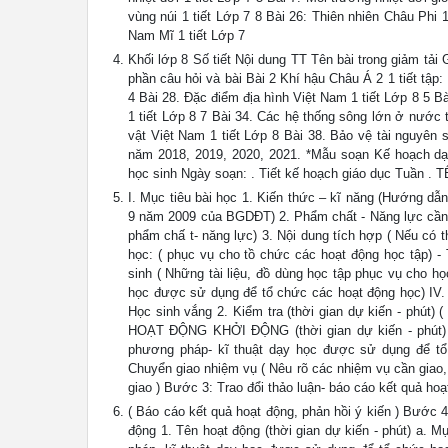
vùng núi 1 tiết Lớp 7 8 Bài 26: Thiên nhiên Châu Phi 1
Nam Mĩ 1 tiết Lớp 7
Khối lớp 8 Số tiết Nội dung TT Tên bài trong giảm tải G
phần câu hỏi và bài Bài 2 Khí hậu Châu Á 2 1 tiết tập
4 Bài 28. Đặc điểm địa hình Việt Nam 1 tiết Lớp 8 5 B
1 tiết Lớp 8 7 Bài 34. Các hệ thống sông lớn ở nước t
vật Việt Nam 1 tiết Lớp 8 Bài 38. Bảo vệ tài nguyên
năm 2018, 2019, 2020, 2021. *Mẫu soạn Kế hoạch dạy 
học sinh Ngày soạn: . Tiết kế hoạch giáo dục Tuần .
I. Mục tiêu bài học 1. Kiến thức – kĩ năng (Hướng d
9 năm 2009 của BGDĐT) 2. Phẩm chất - Năng lực cần đ
phẩm chấ t- năng lực) 3. Nội dung tích hợp ( Nếu có th
học: ( phục vụ cho tồ chức các hoạt động học tập) -
sinh ( Những tài liệu, đồ dùng học tập phục vụ cho h
học được sử dụng để tổ chức các hoạt động học) IV. T
Học sinh vắng 2. Kiểm tra (thời gian dự kiến - phút) (
HOẠT ĐỘNG KHỞI ĐỘNG (thời gian dự kiến - phút) a
phương pháp- kĩ thuật dạy học được sử dụng để tổ 
Chuyển giao nhiệm vụ ( Nêu rõ các nhiệm vụ cần giao
giao ) Bước 3: Trao đổi thảo luận- báo cáo kết quả hoạ
( Báo cáo kết quả hoạt động, phản hồi ý kiến ) Bước 
động 1. Tên hoạt động (thời gian dự kiến - phút) a. 