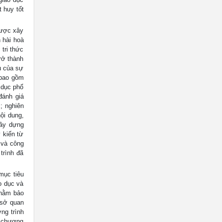
t huy tốt
được xây
 hài hoà
tri thức
rở thành
u của sự
 bao gồm
 dục phổ
đánh giá
; nghiên
ội dung,
xây dựng
 kiến từ
 và công
trình đã
ục tiêu
o dục và
nhằm bảo
 sở quan
ng trình
g chương