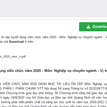
Downlo
u ôn tập tuyển dụng viên chức năm 2020 - Môn: Nghiệp vụ chuyên ngành - Vị
vào nút
Download
ở trên.
am_2020_mon_n.pdf
dụng viên chức năm 2020 - Môn: Nghiệp vụ chuyên ngành - Vị tr
VIÊN CHỨC NĂM 2020 DANH MỤC TÀI LIỆU ÔN TẬP Môn: Nghiệp vụ
 THCS PHẦN I: PHẦN CHUNG STT Nội dung Số trang Thông tư số 32/2018/T
nh Chương trình giáo dục phổ thông. 56 Chương trình tổng thể giáo dục p
TrH ngày 24/8/2020 của Sở Giáo dục và Đào tạo tỉnh Quảng Ninh về việc h
h hướng phát triển phẩm chất và năng lực học sinh từ năm học 2020-2021 
ục và Đào tạo tỉnh Quảng Ninh về việc hướng dẫn triển khai thực 8 hiệ