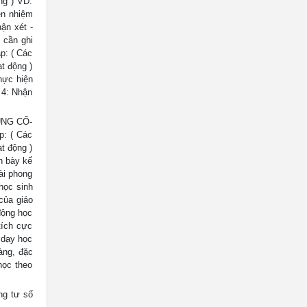
ng ) VD:
ện nhiệm
ận xét -
 cần ghi
p: ( Các
t động )
hực hiện
 4: Nhận
CỦNG CỐ-
p: ( Các
t động )
h bày kế
ài phong
học sinh
của giáo
động học
tích cực
 dạy học
àng, đặc
học theo
g tư số