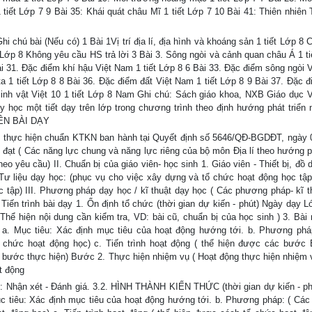
 tiết Lớp 7 9 Bài 35: Khái quát châu Mĩ 1 tiết Lớp 7 10 Bài 41: Thiên nhiên
hi chú bài (Nếu có) 1 Bài 1Vị trí địa lí, địa hình và khoáng sản 1 tiết Lớp 8 
: Lớp 8 Không yêu cầu HS trả lời 3 Bài 3. Sông ngòi và cảnh quan châu Á 1 ti
ài 31. Đặc điểm khí hậu Việt Nam 1 tiết Lớp 8 6 Bài 33. Đặc điểm sông ngòi 
a 1 tiết Lớp 8 8 Bài 36. Đặc điểm đất Việt Nam 1 tiết Lớp 8 9 Bài 37. Đặc đ
 sinh vật Việt 10 1 tiết Lớp 8 Nam Ghi chú: Sách giáo khoa, NXB Giáo dục 
học một tiết dạy trên lớp trong chương trình theo định hướng phát triển 
 TÊN BÀI DẠY
ẫn thực hiện chuẩn KTKN ban hành tại Quyết định số 5646/QĐ-BGDĐT, ngày 
ạt ( Các năng lực chung và năng lực riêng của bộ môn Địa lí theo hướng ph
eo yêu cầu) II. Chuẩn bị của giáo viên- học sinh 1. Giáo viên - Thiết bị, đồ
 Tư liệu dạy học: (phục vụ cho việc xây dựng và tổ chức hoạt động học tập
ọc tập) III. Phương pháp dạy học / kĩ thuật dạy học ( Các phương pháp- kĩ t
iến trình bài dạy 1. Ổn định tổ chức (thời gian dự kiến - phút) Ngày dạy L
 Thể hiện nội dung cần kiểm tra, VD: bài cũ, chuẩn bị của học sinh ) 3. Bài
. Mục tiêu: Xác định mục tiêu của hoạt động hướng tới. b. Phương phá
chức hoạt động học) c. Tiến trình hoạt động ( thể hiện được các bước
, bước thực hiện) Bước 2. Thực hiện nhiệm vụ ( Hoạt động thực hiện nhiệm
t động
4: Nhận xét - Đánh giá. 3.2. HÌNH THÀNH KIẾN THỨC (thời gian dự kiến - ph
Mục tiêu: Xác định mục tiêu của hoạt động hướng tới. b. Phương pháp: ( Cá