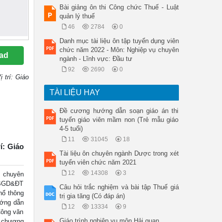
Bài giảng ôn thi Công chức Thuế - Luật
quản lý thuế
46
2784
0
Danh mục tài liệu ôn tập tuyển dụng viên
chức năm 2022 - Môn: Nghiệp vụ chuyên
ad
ngành - Lĩnh vực: Đầu tư
92
2690
0
 trí: Giáo
TÀI LIỆU HAY
Đề cương hướng dẫn soạn giáo án thi
tuyển giáo viên mầm non (Trẻ mẫu giáo
4-5 tuổi)
11
31045
18
í: Giáo
Tài liệu ôn chuyên ngành Dược trong xét
tuyển viên chức năm 2021
12
14308
3
 chuyên
T-BGD&ĐT
Câu hỏi trắc nghiệm và bài tập Thuế giá
hổ thông
trị gia tăng (Có đáp án)
ướng dẫn
12
13334
9
Công văn
Giáo trình nghiệp vụ môn Hải quan
n chương