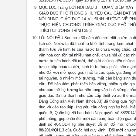
32/2018/TT-BGDĐT ngày 26 tháng 12 năm 2018 của Bộ 
MỤC LỤC Trang LỜI NÓI ĐẦU 3 I. QUAN ĐIỂM X
GIÁO DỤC PHỔ THÔNG 6 III. YÊU CẦU CẦN ĐẠT 
NỘI DUNG GIÁO DỤC 14 VI. ĐỊNH HƯỚNG VỀ PH
THỰC HIỆN CHƯƠNG TRÌNH GIÁO DỤC PHỔ THÔNG
THÍCH CHƯƠNG TRÌNH 35 2
LỜI NÓI ĐẦU Sau hơn 30 năm đổi mới, đất nước ta đã 
lịch sử. Nước ta đã thoát ra khỏi tình trạng kém phát
thành tựu về kinh tế của nước ta chưa vững chắc, c
văn hoá còn tồn tại nhiều hạn chế, chưa hội đủ các nh
nước ta tiến hành đổi mới, thế giới chứng kiến những
tư nối tiếp nhau ra đời, kinh tế tri thức phát triển m
nhỏ đối với mỗi quốc gia, nhất là các quốc gia đang ph
tài nguyên, ô nhiễm môi trường, mất cân bằng sinh thá
cầu. Để bảo đảm phát triển bền vững, nhiều quốc gia
cho các thế hệ tương lai nền tảng văn hoá vững chắc
giáo dục đã trở thành nhu cầu cấp thiết và xu thế m
Đảng Cộng sản Việt Nam (khoá XI) đã thông qua Nghị
dục và đào tạo đáp ứng yêu cầu công nghiệp hoá, hiện
quốc tế; Quốc hội đã ban hành Nghị quyết số 88/2014
phổ thông, góp phần đổi mới căn bản, toàn diện giáo
định số 404/QĐ-TTg phê duyệt Đề án đổi mới chươn
88/2014/QH13 của Quốc hội quy định: “Đổi mới chương
về chất lượng và hiệu quả giáo dục phổ thông; kết 