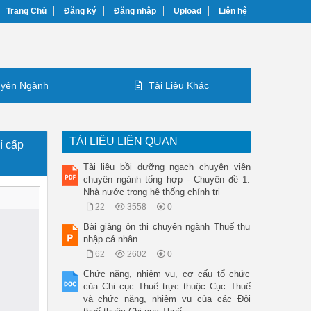
Trang Chủ
Đăng ký
Đăng nhập
Upload
Liên hệ
yên Ngành
Tài Liệu Khác
TÀI LIỆU LIÊN QUAN
í cấp
Tài liệu bồi dưỡng ngạch chuyên viên
chuyên ngành tổng hợp - Chuyên đề 1:
Nhà nước trong hệ thống chính trị
22
3558
0
Bài giảng ôn thi chuyên ngành Thuế thu
nhập cá nhân
62
2602
0
Chức năng, nhiệm vụ, cơ cấu tổ chức
của Chi cục Thuế trực thuộc Cục Thuế
và chức năng, nhiệm vụ của các Đội