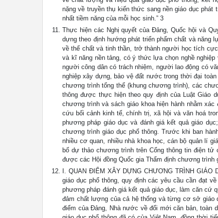
nặng về truyền thụ kiến thức sang nền giáo dục phát tr
nhất tiềm năng của mỗi học sinh.” 3
Thực hiện các Nghị quyết của Đảng, Quốc hội và Qu
dựng theo định hướng phát triển phẩm chất và năng lực
về thể chất và tinh thần, trở thành người học tích cự
và kĩ năng nền tảng, có ý thức lựa chọn nghề nghiệp 
người công dân có trách nhiệm, người lao động có vă
nghiệp xây dựng, bảo vệ đất nước trong thời đại toà
chương trình tổng thể (khung chương trình), các chư
thông được thực hiện theo quy định của Luật Giáo dụ
chương trình và sách giáo khoa hiện hành nhằm xác 
cứu bối cảnh kinh tế, chính trị, xã hội và văn hoá t
phương pháp giáo dục và đánh giá kết quả giáo dục;
chương trình giáo dục phổ thông. Trước khi ban hành
nhiều cơ quan, nhiều nhà khoa học, cán bộ quản lí gi
bố dự thảo chương trình trên Cổng thông tin điện tử
được các Hội đồng Quốc gia Thẩm định chương trình g
I. QUAN ĐIỂM XÂY DỰNG CHƯƠNG TRÌNH GIÁO DỤC P
giáo dục phổ thông, quy định các yêu cầu cần đạt về
phương pháp đánh giá kết quả giáo dục, làm căn cứ q
đảm chất lượng của cả hệ thống và từng cơ sở giáo 
điểm của Đảng, Nhà nước về đổi mới căn bản, toàn di
giáo dục phổ thông đã có của Việt Nam, đồng thời ti