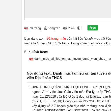
Free
78 trang
hongtran
2526
0
Bạn đang xem
20 trang mẫu
của tài liệu
"Danh mục tài liệ
viên Địa lí cấp THCS"
, để tải tài liệu gốc về máy hãy click 
File đính kèm:
danh_muc_tai_lieu_on_tap_tuyen_dung_vien_chuc_n
Nội dung text: Danh mục tài liệu ôn tập tuyển 
viên Địa lí cấp THCS
UBND TỈNH QUẢNG NINH HỘI ĐỒNG TUYỂN DỤNG 
ngành Vị trí việc làm: Giáo viên môn Địa lý - cấp
ngày 26/12/2018 của Bộ Giáo 1 dục và Đào tạo ban hà
(mục I, II, III, IV, VI) Công văn số 2197/SGDĐT-GD
xây dựng kế 2 7 hoạch giáo dục nhà trường theo địn
số 2030/SGDĐT-GDPT ngày 23/7/2021 của Sở Giáo 3 d