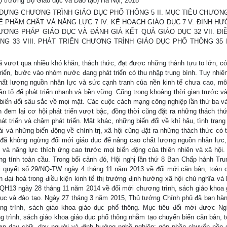
trưởng Bộ Giáo dục và Đào tạo) Hà Nội, 2018
ÂY DỰNG CHƯƠNG TRÌNH GIÁO DỤC PHỔ THÔNG 5 II. MỤC TIÊU CHƯƠN
VỀ PHẨM CHẤT VÀ NĂNG LỰC 7 IV. KẾ HOẠCH GIÁO DỤC 7 V. ĐỊNH H
ƯƠNG PHÁP GIÁO DỤC VÀ ĐÁNH GIÁ KẾT QUẢ GIÁO DỤC 32 VII. ĐI
 33 VIII. PHÁT TRIỂN CHƯƠNG TRÌNH GIÁO DỤC PHỔ THÔNG 35 I
vượt qua nhiều khó khăn, thách thức, đạt được những thành tựu to lớn, có
 triển, bước vào nhóm nước đang phát triển có thu nhập trung bình. Tuy nhiê
hất lượng nguồn nhân lực và sức cạnh tranh của nền kinh tế chưa cao, mô
ân tố để phát triển nhanh và bền vững. Cũng trong khoảng thời gian trước và
 biến đổi sâu sắc về mọi mặt. Các cuộc cách mạng công nghiệp lần thứ ba và
ạnh đem lại cơ hội phát triển vượt bậc, đồng thời cũng đặt ra những thách t
át triển và chậm phát triển. Mặt khác, những biến đổi về khí hậu, tình trạng
i và những biến động về chính trị, xã hội cũng đặt ra những thách thức có t
 đã không ngừng đổi mới giáo dục để nâng cao chất lượng nguồn nhân lực, 
 và năng lực thích ứng cao trước mọi biến động của thiên nhiên và xã hội.
ang tính toàn cầu. Trong bối cảnh đó, Hội nghị lần thứ 8 Ban Chấp hành Tr
 quyết số 29/NQ-TW ngày 4 tháng 11 năm 2013 về đổi mới căn bản, toàn d
 đại hoá trong điều kiện kinh tế thị trường định hướng xã hội chủ nghĩa và 
/QH13 ngày 28 tháng 11 năm 2014 về đổi mới chương trình, sách giáo khoa 
 dục và đào tạo. Ngày 27 tháng 3 năm 2015, Thủ tướng Chính phủ đã ban hà
g trình, sách giáo khoa giáo dục phổ thông. Mục tiêu đổi mới được Ng
 trình, sách giáo khoa giáo dục phổ thông nhằm tạo chuyển biến căn bản, t
hợp dạy chữ, dạy người và định hướng nghề nghiệp; góp phần chuyển nền 