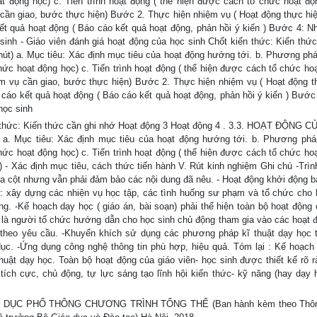
 động học) c. Tiến trình hoạt động ( thể hiện được cách tổ chức hoạt độ
cần giao, bước thực hiện) Bước 2. Thực hiện nhiệm vụ ( Hoạt động thực hi
ết quả hoạt động ( Báo cáo kết quả hoạt động, phản hồi ý kiến ) Bước 4: Nh
sinh - Giáo viên đánh giá hoạt động của học sinh Chốt kiến thức: Kiến thức
phút) a. Mục tiêu: Xác định mục tiêu của hoạt động hướng tới. b. Phương phá
c hoạt động học) c. Tiến trình hoạt động ( thể hiện được cách tổ chức hoạ
m vụ cần giao, bước thực hiện) Bước 2. Thực hiện nhiệm vụ ( Hoạt động t
 cáo kết quả hoạt động ( Báo cáo kết quả hoạt động, phản hồi ý kiến ) Bước
học sinh
ến thức: Kiến thức cần ghi nhớ Hoạt động 3 Hoạt động 4 . 3.3. HOẠT ĐỘNG 
. Mục tiêu: Xác định mục tiêu của hoạt động hướng tới. b. Phương phá
c hoạt động học) c. Tiến trình hoạt động ( thể hiện được cách tổ chức hoạ
- Xác định mục tiêu, cách thức tiến hành V. Rút kinh nghiệm Ghi chú -Trìn
hia cột nhưng vẫn phải đảm bảo các nội dung đã nêu. - Hoạt động khởi động b
c: xây dựng các nhiện vụ học tập, các tình huống sư phạm và tổ chức cho 
ng. -Kế hoạch dạy học ( giáo án, bài soạn) phải thể hiện toàn bộ hoạt động 
ên là người tổ chức hướng dẫn cho học sinh chủ động tham gia vào các hoạt 
t theo yêu cầu. -Khuyến khích sử dụng các phương pháp kĩ thuật dạy học 
dục. -Ứng dụng công nghệ thông tin phù hợp, hiệu quả. Tóm lại : Kế hoạch
thuật dạy học. Toàn bộ hoạt động của giáo viên- học sinh được thiết kế rõ r
 tích cực, chủ động, tự lực sáng tạo lĩnh hội kiến thức- kỹ năng (hay dạy 
DỤC PHỔ THÔNG CHƯƠNG TRÌNH TỔNG THỂ (Ban hành kèm theo Thôn