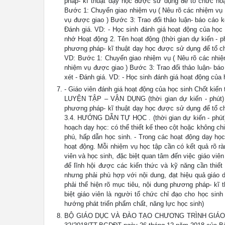
pháp- kĩ thuật dạy học được sử dụng để tổ chức hoạt
Bước 1: Chuyển giao nhiệm vụ ( Nêu rõ các nhiệm vụ 
vụ được giao ) Bước 3: Trao đổi thảo luận- báo cáo k
Đánh giá. VD: - Học sinh đánh giá hoạt động của học 
nhớ Hoạt động 2. Tên hoạt động (thời gian dự kiến - 
phương pháp- kĩ thuật dạy học được sử dụng để tổ chứ
VD: Bước 1: Chuyển giao nhiệm vụ ( Nêu rõ các nhiệ
nhiệm vụ được giao ) Bước 3: Trao đổi thảo luận- báo
xét - Đánh giá. VD: - Học sinh đánh giá hoạt động của 
- Giáo viên đánh giá hoạt động của học sinh Chốt ki
LUYỆN TẬP – VẬN DỤNG (thời gian dự kiến - phút) a
phương pháp- kĩ thuật dạy học được sử dụng để tổ chứ
3.4. HƯỚNG DẪN TỰ HỌC . (thời gian dự kiến - phút) 
hoạch dạy học: có thể thiết kế theo cột hoặc không c
phú, hấp dẫn học sinh. - Trong các hoạt động dạy họ
hoạt động. Mỗi nhiệm vụ học tập cần có kết quả rõ rà
viên và học sinh, đặc biệt quan tâm đến việc giáo vi
để lĩnh hội được các kiến thức và kỹ năng cần thiế
nhưng phải phù hợp với nội dung, đạt hiệu quả giáo 
phải thể hiện rõ mục tiêu, nội dung phương pháp- kĩ 
biệt giáo viên là người tổ chức chỉ đạo cho học sinh
hướng phát triển phẩm chất, năng lực học sinh)
BỘ GIÁO DỤC VÀ ĐÀO TẠO CHƯƠNG TRÌNH GIÁO 