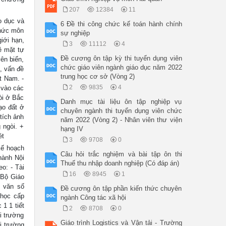
207
12384
11
o dục và
6 Đề thi công chức kế toán hành chính
thức môn
sự nghiệp
giới hạn,
3
11112
4
về mặt tự
Đề cương ôn tập kỳ thi tuyển dụng viên
ên biển,
chức giáo viên ngành giáo dục năm 2022
, vấn đề
trung học cơ sở (Vòng 2)
t Nam. -
2
9835
4
 vào các
òi ở Bắc
Danh mục tài liệu ôn tập nghiệp vụ
ạo đất ở
chuyên ngành thi tuyển dụng viên chức
tích ảnh
năm 2022 (Vòng 2) - Nhân viên thư viện
 ngòi. +
hạng IV
ét
3
9708
0
 Kế hoạch
Câu hỏi trắc nghiệm và bài tập ôn thi
hành Nội
Thuế thu nhập doanh nghiệp (Có đáp án)
o: - Tài
16
8945
1
 Bộ Giáo
g văn số
Đề cương ôn tập phần kiến thức chuyên
học cấp
ngành Công tác xã hội
1 1 tiết
2
8708
0
i trường
Giáo trình Logistics và Vận tải - Trường
ôi trường