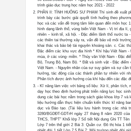
trình giáo dục trung học năm học 2021 - 2022
PHẦN II: TÌNH HUỐNG SƯ PHẠM Thí sinh đề xuất phư
trình bày các bước giải quyết tình huống theo phư
học và các vấn đề trọng tâm liên quan đến môn học 1.1.
hình dạng lãnh thổ, vùng biển Việt Nam - Vị trí địa lí,
nhiên – kinh tế, xã hội. - Đặc điểm lãnh thổ nước ta
các thiên tai thường xảy ra, vấn đề bảo vệ môi trườn
khai thác và bảo bệ tài nguyên khoáng sản. c. Các th
Đặc điểm các khu vực địa hình * Khí hậu Việt Nam - 
mùa, ở các vùng- miền. * Thủy văn Việt Nam - Đặc đi
Bộ, Trung Bộ, Nam Bộ. * Đất và sinh vật - Đặc điểm c
Việt Nam. - Nguyên nhân của sự suy giảm và sự cần th
hưởng, tác động của các thành phần tự nhiên với nh
Phân tích được ảnh hưởng của khí hậu đến các đặc điểm
- Kĩ năng làm việc với bảng số liệu: Xử lí, phân tích,
dạy học theo định hướng phát triển năng lực học sinh
dung các bài học nằm trong sách giáo khoa lớp 7 và l
liệu hướng dẫn thực hiện chuẩn kiến thức kĩ năng 
dục và Đào tạo. (Tài liệu lưu hành trong các nhà 
3280/BGDĐT-GDTrH ngày 27 tháng 8 năm 2020 của B
THCS, THPT” Khối lớp 7 Số tiết Nội dung Ghi TT Tên b
Lớp 7 trên thế giới 2 Bài 3: Quần cư. Đô thị hóa 1 ti
nhiệt đới 1 tiết Lớp 7 5 Bài 7: Môi trường nhiệt đới g