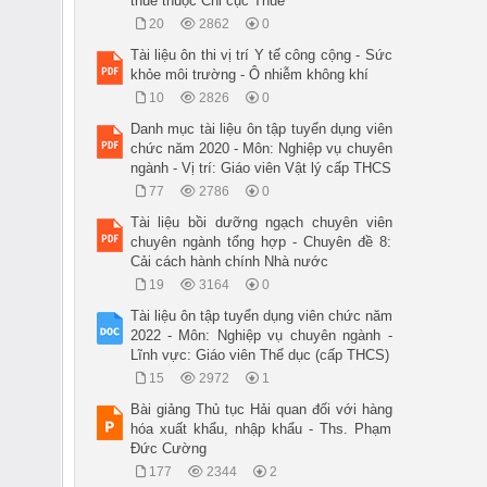
thuế thuộc Chi cục Thuế
20
2862
0
Tài liệu ôn thi vị trí Y tế công cộng - Sức
khỏe môi trường - Ô nhiễm không khí
10
2826
0
Danh mục tài liệu ôn tập tuyển dụng viên
chức năm 2020 - Môn: Nghiệp vụ chuyên
ngành - Vị trí: Giáo viên Vật lý cấp THCS
77
2786
0
Tài liệu bồi dưỡng ngạch chuyên viên
chuyên ngành tổng hợp - Chuyên đề 8:
Cải cách hành chính Nhà nước
19
3164
0
Tài liệu ôn tập tuyển dụng viên chức năm
2022 - Môn: Nghiệp vụ chuyên ngành -
Lĩnh vực: Giáo viên Thể dục (cấp THCS)
15
2972
1
Bài giảng Thủ tục Hải quan đối với hàng
hóa xuất khẩu, nhập khẩu - Ths. Phạm
Đức Cường
177
2344
2